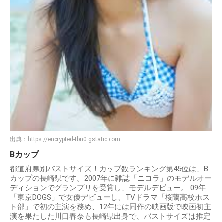
出典：
https://encrypted-tbn0.gstatic.com
Bカップ
都道府県別バストサイズ！カップ数ランキング第45位は、B
カップの長崎県です。2007年に雑誌「ニコラ」のモデルオー
ディションでグランプリを受賞し、モデルデビュー。 09年
「東京DOGS」で女優デビューし、TVドラマ「桜蘭高校ホス
ト部」で初の主演を務め、12年には同作の映画版で映画初主
演を果たした川口春奈も長崎県出身で、バストサイズは推定