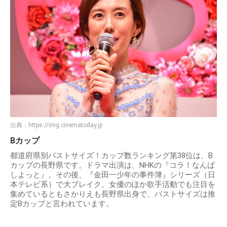
出典：
https://img.cinematoday.jp
Bカップ
都道府県別バストサイズ！カップ数ランキング第38位は、B
カップの長野県です。ドラマ出演は、NHKの『コラ！なんば
しよっと』。その後、『金田一少年の事件簿』シリーズ（日
本テレビ系）で大ブレイク。女優のほか歌手活動でも注目を
集めているともさかりえも長野県出身で、バストサイズは推
定Bカップと言われています。