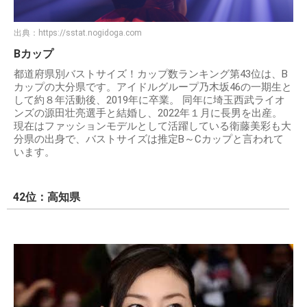
出典：
https://sstat.nogidoga.com
Bカップ
都道府県別バストサイズ！カップ数ランキング第43位は、B
カップの大分県です。アイドルグループ乃木坂46の一期生と
して約８年活動後、2019年に卒業。 同年に埼玉西武ライオ
ンズの源田壮亮選手と結婚し、2022年１月に長男を出産。
現在はファッションモデルとして活躍している衛藤美彩も大
分県の出身で、バストサイズは推定B～Cカップと言われて
います。
42位：高知県