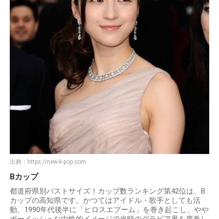
出典：
https://new-k-pop.com
Bカップ
都道府県別バストサイズ！カップ数ランキング第42位は、B
カップの高知県です。かつてはアイドル・歌手としても活
動、1990年代後半に「ヒロスエブーム」を巻き起こし、やや