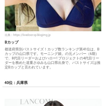
出典：
https://livedoor.sp.blogimg.jp
Bカップ
都道府県別バストサイズ！カップ数ランキング第41位は、B
カップの山口県です。モーニング娘。の元メンバー（6期）
で、8代目リーダーおよびハロー! プロジェクトの4代目リー
ダーを務めた道重さゆみも山口県出身で、バストサイズは推
定Bカップと言われています。
40位：兵庫県