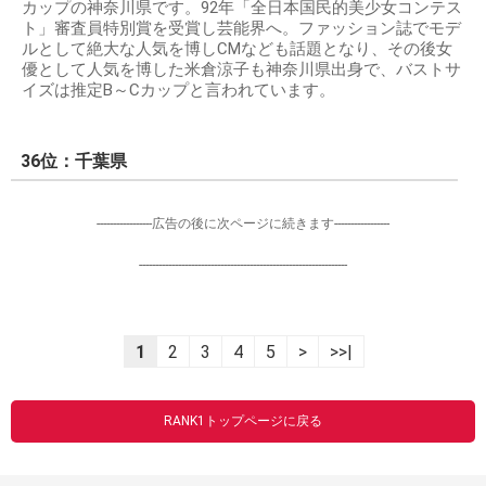
カップの神奈川県です。92年「全日本国民的美少女コンテス
ト」審査員特別賞を受賞し芸能界へ。ファッション誌でモデ
ルとして絶大な人気を博しCMなども話題となり、その後女
優として人気を博した米倉涼子も神奈川県出身で、バストサ
イズは推定B～Cカップと言われています。
36位：千葉県
-----------------広告の後に次ページに続きます-----------------
----------------------------------------------------------------
1
2
3
4
5
>
>>|
RANK1トップページに戻る