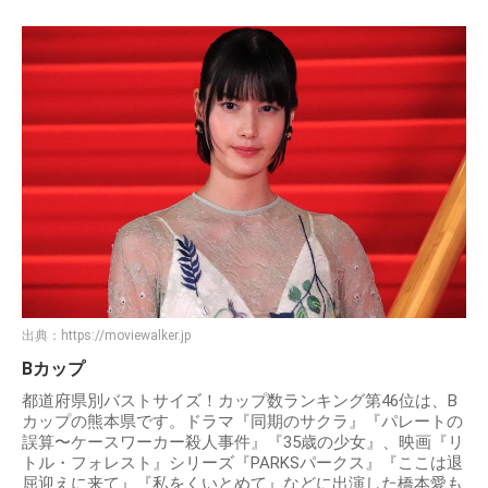
出典：
https://moviewalker.jp
Bカップ
都道府県別バストサイズ！カップ数ランキング第46位は、B
カップの熊本県です。ドラマ『同期のサクラ』『パレートの
誤算〜ケースワーカー殺人事件』『35歳の少女』、映画『リ
トル・フォレスト』シリーズ『PARKSパークス』『ここは退
屈迎えに来て』『私をくいとめて』などに出演した橋本愛も