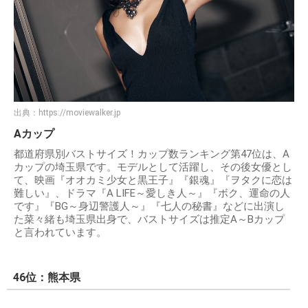
出典：
https://moviewalker.jp
Aカップ
都道府県別バストサイズ！カップ数ランキング第47位は、A
カップの埼玉県です。モデルとして活躍し、その後女優とし
て、映画『オオカミ少女と黒王子』『銀魂』『ヲタクに恋は
難しい』、ドラマ『A LIFE～愛しき人～』『ボク、運命の人
です』『BG～身辺警護人～』『七人の秘書』などに出演し
た菜々緒も埼玉県出身で、バストサイズは推定A～Bカップ
と言われています。
46位：熊本県