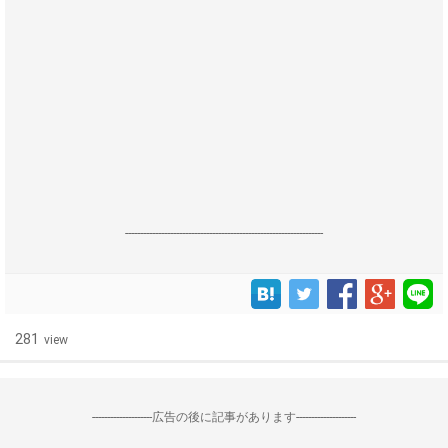
------------------------------------------------------------------
281
view
--------------------広告の後に記事があります--------------------