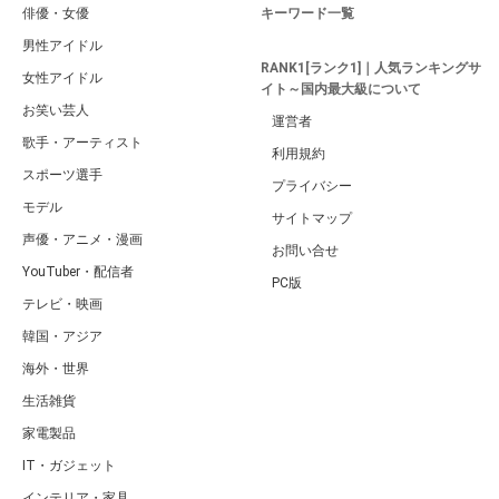
俳優・女優
キーワード一覧
男性アイドル
RANK1[ランク1]｜人気ランキングサ
女性アイドル
イト～国内最大級について
お笑い芸人
運営者
歌手・アーティスト
利用規約
スポーツ選手
プライバシー
モデル
サイトマップ
声優・アニメ・漫画
お問い合せ
YouTuber・配信者
PC版
テレビ・映画
韓国・アジア
海外・世界
生活雑貨
家電製品
IT・ガジェット
インテリア・家具