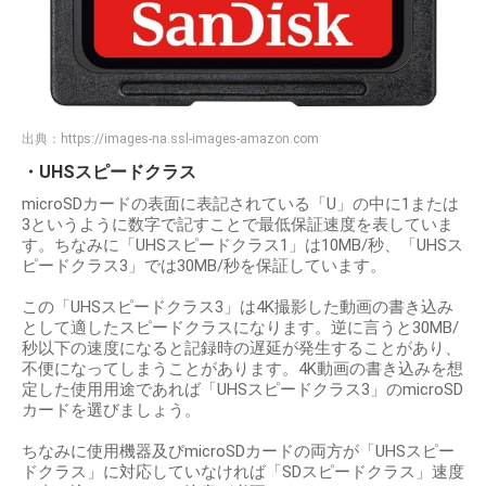
出典：
https://images-na.ssl-images-amazon.com
・UHSスピードクラス
microSDカードの表面に表記されている「U」の中に1または
3というように数字で記すことで最低保証速度を表していま
す。ちなみに「UHSスピードクラス1」は10MB/秒、「UHSス
ピードクラス3」では30MB/秒を保証しています。
この「UHSスピードクラス3」は4K撮影した動画の書き込み
として適したスピードクラスになります。逆に言うと30MB/
秒以下の速度になると記録時の遅延が発生することがあり、
不便になってしまうことがあります。4K動画の書き込みを想
定した使用用途であれば「UHSスピードクラス3」のmicroSD
カードを選びましょう。
ちなみに使用機器及びmicroSDカードの両方が「UHSスピー
ドクラス」に対応していなければ「SDスピードクラス」速度