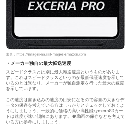
出典：
https://images-na.ssl-images-amazon.com
・メーカー独自の最大転送速度
スピードクラスとは別に最大転送速度というものがありま
す。これはスピードクラスというのが最低保証速度を示して
いるのとは異なり、メーカーが独自測定を行った最大の速度
を示しています。
この速度は書き込みの速度の目安になるので容量の大きなデ
ータの保存を考えている方はしっかりとチェックしておくよ
うにしましょう。一般的に価格の高い高性能なmicroSDカー
ドは速度が速い傾向にあります。4K動画の保存などを考えて
いる方は参考にしましょう。