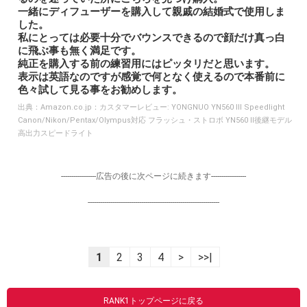
一緒にディフューザーを購入して親戚の結婚式で使用しま
した。
私にとっては必要十分でバウンスできるので顔だけ真っ白
に飛ぶ事も無く満足です。
純正を購入する前の練習用にはピッタリだと思います。
表示は英語なのですが感覚で何となく使えるので本番前に
色々試して見る事をお勧めします。
出典：
Amazon.co.jp：カスタマーレビュー: YONGNUO YN560 III Speedlight
Canon/Nikon/Pentax/Olympus対応 フラッシュ・ストロボ YN560 II後継モデル
高出力スピードライト
-----------------広告の後に次ページに続きます-----------------
----------------------------------------------------------------
1
2
3
4
>
>>|
RANK1トップページに戻る