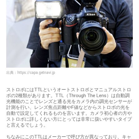
出典：
https://capa.getnavi.jp
ストロボにはTTLというオートストロボとマニュアルストロ
ボの2種類があります。TTL（Through The Lens）は自動調
光機能のことでレンズと通る光をカメラ内の調光センサーが
計測を行い、レンズ焦点距離やF値などからストロボの光を
自動で設定してくれるものを言います。カメラ初心者の方や
ストロボに詳しくない方にとっては非常に扱いやすいタイプ
と言えるでしょう。
ちなみにこのTTLはメーカーで呼び方が異なっており、キャ