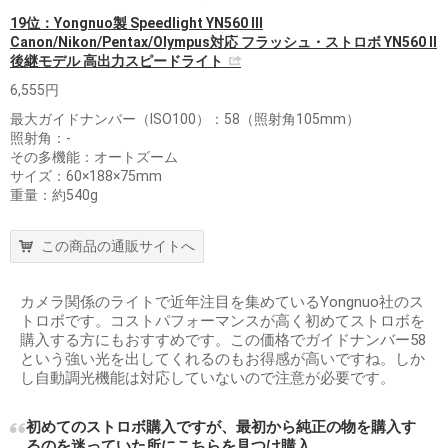
19位：Yongnuo製 Speedlight YN560 III
Canon/Nikon/Pentax/Olympus対応 フラッシュ・ストロボ YN560 II
後継モデル 高出力スピードライト
6,555円
最大ガイドナンバー（ISO100）：58（照射角105mm）
照射角：-
その多機能：オートズーム
サイズ：60×188×75mm
重量：約540g
この商品の通販サイトへ
カメラ関係のライトで近年注目を集めているYongnuo社のス
トロボです。コストパフォーマンスが高く初めてストロボを
購入する方にもおすすめです。この価格でガイドナンバー58
という強い光を出してくれるのもお得感が高いですね。しか
し自動調光機能は対応していないので注意が必要です。
初めてのストロボ購入ですが、最初から純正の物を購入す
るのを迷っていた所にこちらを見つけ購入。