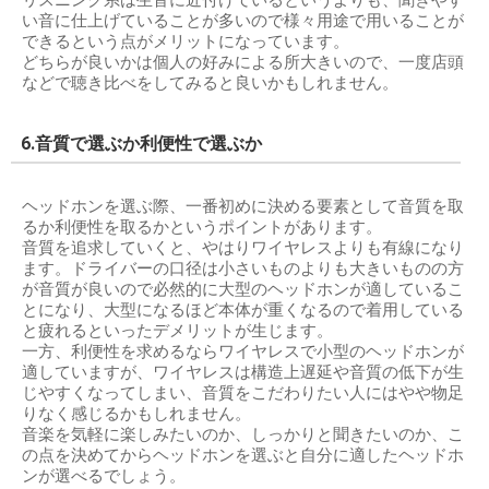
リスニング系は生音に近付けているというよりも、聞きやす
い音に仕上げていることが多いので様々用途で用いることが
できるという点がメリットになっています。
どちらが良いかは個人の好みによる所大きいので、一度店頭
などで聴き比べをしてみると良いかもしれません。
6.音質で選ぶか利便性で選ぶか
ヘッドホンを選ぶ際、一番初めに決める要素として音質を取
るか利便性を取るかというポイントがあります。
音質を追求していくと、やはりワイヤレスよりも有線になり
ます。ドライバーの口径は小さいものよりも大きいものの方
が音質が良いので必然的に大型のヘッドホンが適しているこ
とになり、大型になるほど本体が重くなるので着用している
と疲れるといったデメリットが生じます。
一方、利便性を求めるならワイヤレスで小型のヘッドホンが
適していますが、ワイヤレスは構造上遅延や音質の低下が生
じやすくなってしまい、音質をこだわりたい人にはやや物足
りなく感じるかもしれません。
音楽を気軽に楽しみたいのか、しっかりと聞きたいのか、こ
の点を決めてからヘッドホンを選ぶと自分に適したヘッドホ
ンが選べるでしょう。