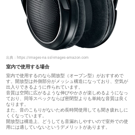
出典：
https://images-na.ssl-images-amazon.com
室内で使用する場合
室内で使用するのなら開放型（オープン型）がおすすめで
す。開放型は外側部分がメッシュ構造になっており、空気が
出入りできるように作られています。
音質は空間に広がるような伸びやかさが楽しめるようになっ
ており、同等スペックならば密閉型よりも単純な音質は良く
なります。
また、音のこもりがないため長時間使用しても聞き疲れしに
くくなっています。
開放型は構造上、どうしても音漏れしやすいので室外での使
用には適していないというデメリットがあります。