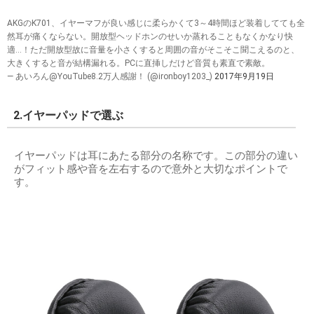
AKGのK701、イヤーマフが良い感じに柔らかくて3～4時間ほど装着してても全
然耳が痛くならない。開放型ヘッドホンのせいか蒸れることもなくかなり快
適…！ただ開放型故に音量を小さくすると周囲の音がそこそこ聞こえるのと、
大きくすると音が結構漏れる。PCに直挿しだけど音質も素直で素敵。
— あいろん@YouTube8.2万人感謝！ (@ironboy1203_)
2017年9月19日
2.イヤーパッドで選ぶ
イヤーパッドは耳にあたる部分の名称です。この部分の違い
がフィット感や音を左右するので意外と大切なポイントで
す。