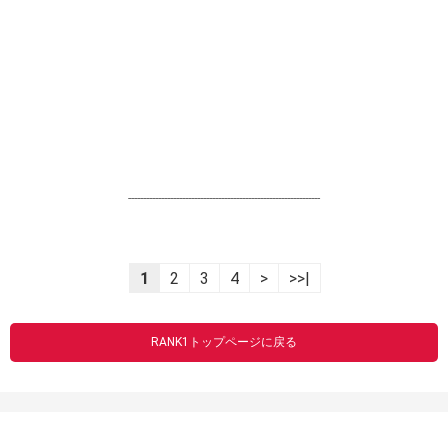
----------------------------------------------------------------
1
2
3
4
>
>>|
RANK1トップページに戻る