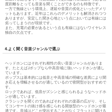
度距離をとっても音楽を聞くことができるのも特徴です。
一方で無線という環境上、遅延や音質の劣化といったデメリ
ットもあります。近年はこれらのデメリットも解消されつつ
ありますが、安定した聞き心地という点においては有線には
劣ってしまうのが現状です。
また、充電の必要があるという点も有線にはないワイヤレス
独自の欠点です。
4.よく聞く音楽ジャンルで選ぶ
ヘッドホンにはそれぞれ相性の良い音楽ジャンルがありま
す。たとえばJポップなら中高音域に強いヘッドホンが適し
ています。
ポップスは基本的には低音と中高音域の明確な差異により聞
き応えを増幅させるのが適しているので密閉型がおすすめで
す。
ロックであれば、低音がズシンと感じられるようなヘッドホ
ンが適しています。
クラシックを聞くのであればそれぞれの楽器の広がり、そし
てコンサートの抜け感を感じられる開放型のヘッドホンが最
適です。音域はどこが突出することがなくフラットに聞ける