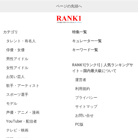
ページの先頭へ
カテゴリ
特集一覧
タレント・有名人
キュレーター一覧
俳優・女優
キーワード一覧
男性アイドル
RANK1[ランク1]｜人気ランキングサ
女性アイドル
イト～国内最大級について
お笑い芸人
運営者
歌手・アーティスト
利用規約
スポーツ選手
プライバシー
モデル
サイトマップ
声優・アニメ・漫画
お問い合せ
YouTuber・配信者
PC版
テレビ・映画