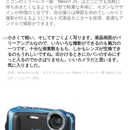
ニコンのミラーレス一眼「Nikon1 J5」はどこにでも気軽に
持ち歩きたくなるような小型で軽量な本体に、モダンなデザ
インが特徴の１台です。自分撮りは構図を決めてしっかりと
撮影が行えるようにチルト式液晶モニターを採用。最適なア
ングルで撮影ができます。
小さくて軽い、そしてすごくよく写ります。液晶画面がバ
リーアングルなので、いろいろな撮影ができるのも魅力の
一つです。十分な画素数をもち、しかもレンズが交換でき
るのもうれしいですね。出かけるときにカバンのすみにす
っと入るのでかさばりません。いいカメラだと思います。
気に入りました。
出典：
Amazon.co.jp：カスタマーレビュー: Nikon ミラーレス一眼 Nikon1 J5
ボディ シルバー J5SL