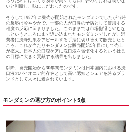
らうためにはいくら効果が高くても口に合わなければ続かな
いと判断し、味にこだわったのです。
そうして1987年に発売が開始されたモンダミンでしたが当時
の反応は冷ややかで、一部の人が口臭の予防として使用する
程度の反応に留まりました。このままでは市場撤退もやむな
しというところにまで追い込まれたモンダミンでしたが、消
費者に洗浄効果をアピールする手法に切り替えて販売したと
ころ、これが当たりモンダミンは販売開始5年目にして売上
が拡大。日本人の口腔ケアに洗口液を習慣化するという社長
の目標に大きく貢献する結果を出しました。
以降、発売開始から30年間モンダミンは日本国内における洗
口液のパイオニア的存在として高い認知とシェアを誇るブラ
ンドとして人々に愛されています。
モンダミンの選び方のポイント5点