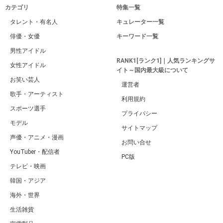
カテゴリ
特集一覧
タレント・有名人
キュレーター一覧
俳優・女優
キーワード一覧
男性アイドル
RANK1[ランク1]｜人気ランキングサ
女性アイドル
イト～国内最大級について
お笑い芸人
運営者
歌手・アーティスト
利用規約
スポーツ選手
プライバシー
モデル
サイトマップ
声優・アニメ・漫画
お問い合せ
YouTuber・配信者
PC版
テレビ・映画
韓国・アジア
海外・世界
生活雑貨