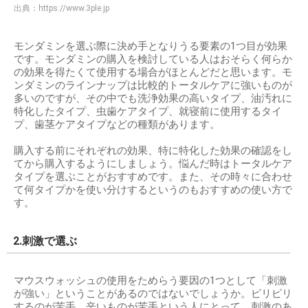
出典：
https://www.3ple.jp
モンダミンを選ぶ際に決め手となりうる要素の1つ目が効果
です。モンダミンの購入を検討している人はおそらく何らか
の効果を得たくて使用する場合がほとんどだと思います。モ
ンダミンのラインナップは比較的トータルケアに強いものが
多いのですが、その中でも洗浄効果の高いタイプ、油汚れに
特化したタイプ、虫歯ケアタイプ、就寝前に使用するタイ
プ、歯茎ケアタイプなどの種類があります。
購入する前にそれぞれの効果、特に特化した効果の確認をし
てから購入するようにしましょう。悩んだ時はトータルケア
タイプを選ぶことがおすすめです。また、その時々に合わせ
て何タイプかを使い分けするというのもおすすめの使い方で
す。
2.刺激で選ぶ
マウスウォッシュの使用をためらう要因の1つとして「刺激
が強い」ということがあるのではないでしょうか。ピリピリ
するのが苦手、辛いものが苦手という人にとって、刺激のあ