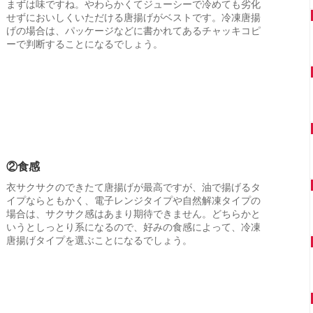
まずは味ですね。やわらかくてジューシーで冷めても劣化
せずにおいしくいただける唐揚げがベストです。冷凍唐揚
げの場合は、パッケージなどに書かれてあるチャッキコピ
ーで判断することになるでしょう。
②食感
衣サクサクのできたて唐揚げが最高ですが、油で揚げるタ
イプならともかく、電子レンジタイプや自然解凍タイプの
場合は、サクサク感はあまり期待できません。どちらかと
いうとしっとり系になるので、好みの食感によって、冷凍
唐揚げタイプを選ぶことになるでしょう。