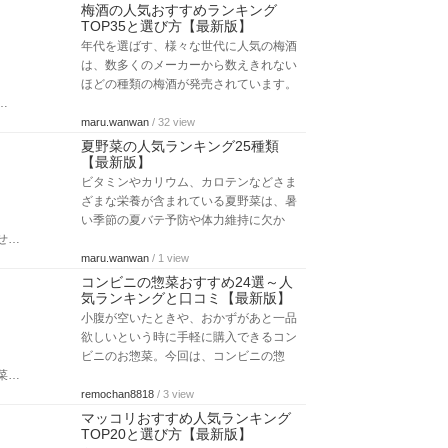
梅酒の人気おすすめランキング
TOP35と選び方【最新版】
年代を選ばす、様々な世代に人気の梅酒
は、数多くのメーカーから数えきれない
ほどの種類の梅酒が発売されています。
…
maru.wanwan
/ 32 view
夏野菜の人気ランキング25種類
【最新版】
ビタミンやカリウム、カロテンなどさま
ざまな栄養が含まれている夏野菜は、暑
い季節の夏バテ予防や体力維持に欠か
せ…
maru.wanwan
/ 1 view
コンビニの惣菜おすすめ24選～人
気ランキングと口コミ【最新版】
小腹が空いたときや、おかずがあと一品
欲しいという時に手軽に購入できるコン
ビニのお惣菜。今回は、コンビニの惣
菜…
remochan8818
/ 3 view
マッコリおすすめ人気ランキング
TOP20と選び方【最新版】