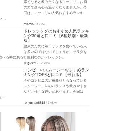
寒くなると飲みたくなるマッコリ。お酒
の力で身も心も温かくなりませんか。今
回は、マッコリの人気おすすめランキ
ン…
minmin
/ 3 view
ドレッシングのおすすめ人気ランキ
ング30選と口コミ【6種類別・最新
版】
健康のために毎日サラダを食べている人
は多いのではないでしょうか。サラダを
食べる時にあると便利なのがドレッシン…
すぎみつ
/ 12 view
コンビニのスムージーおすすめラン
キングTOP6と口コミ【最新版】
今やコンビニの定番商品ともなっている
スムージー。味のバランスや飲みやすさ
など、様々な違いがあります。今回は
そ…
remochan8818
/ 1 view