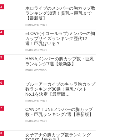
3
ホロライブのメンバーの胸カップ数
ランキング38選！貧乳～巨乳まで
【最新版】
maru.wanwan
4
=LOVE(イコールラブ)メンバーの胸
カップサイズランキング歴代12
選！巨乳はいる？…
maru.wanwan
5
HANAメンバーの胸カップ数・巨乳
ランキング7選【最新版】
maru.wanwan
6
ブルーアーカイブのキャラ胸カップ
数ランキング80選！巨乳バスト
No.1を決定【最新版…
maru.wanwan
7
CANDY TUNEメンバーの胸カップ
数・巨乳ランキング7選【最新版】
maru.wanwan
8
女子アナの胸カップ数ランキング
TOP30【最新版】