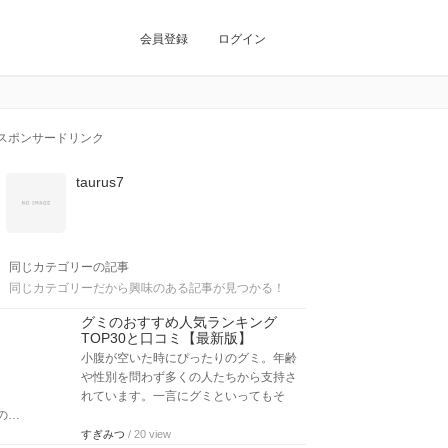
会員登録
ログイン
スポンサードリンク
taurus7
同じカテゴリーの記事
同じカテゴリーだから興味のある記事が見つかる！
グミのおすすめ人気ランキング
TOP30と口コミ【最新版】
小腹が空いた時にぴったりのグミ。年齢
や性別を問わず多くの人たちから支持さ
れています。一言にグミといってもそ
の…
すぎみつ
/ 20 view