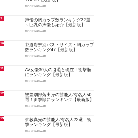
maru.wanwan
9
声優の胸カップ数ランキング32選
～巨乳の声優も紹介【最新版】
maru.wanwan
10
都道府県別バストサイズ・胸カップ
数ランキング47【最新版】
maru.wanwan
11
AV女優30人の引退と現在！衝撃順
にランキング【最新版】
maru.wanwan
12
被差別部落出身の芸能人/有名人50
選！衝撃順にランキング【最新版】
maru.wanwan
13
崇教真光の芸能人/有名人22選！衝
撃ランキング【最新版】
maru.wanwan