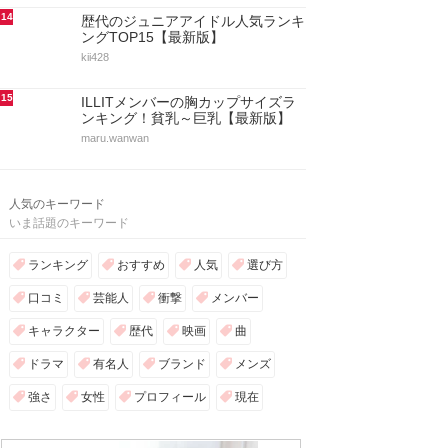
14
歴代のジュニアアイドル人気ランキ
ングTOP15【最新版】
kii428
15
ILLITメンバーの胸カップサイズラ
ンキング！貧乳～巨乳【最新版】
maru.wanwan
人気のキーワード
いま話題のキーワード
ランキング
おすすめ
人気
選び方
口コミ
芸能人
衝撃
メンバー
キャラクター
歴代
映画
曲
ドラマ
有名人
ブランド
メンズ
強さ
女性
プロフィール
現在