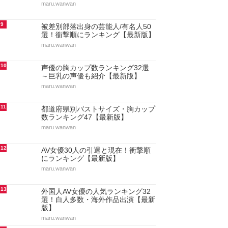
maru.wanwan
9
被差別部落出身の芸能人/有名人50
選！衝撃順にランキング【最新版】
maru.wanwan
10
声優の胸カップ数ランキング32選
～巨乳の声優も紹介【最新版】
maru.wanwan
11
都道府県別バストサイズ・胸カップ
数ランキング47【最新版】
maru.wanwan
12
AV女優30人の引退と現在！衝撃順
にランキング【最新版】
maru.wanwan
13
外国人AV女優の人気ランキング32
選！白人多数・海外作品出演【最新
版】
maru.wanwan