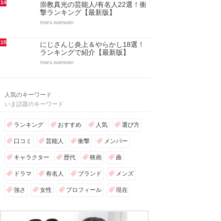
14
崇教真光の芸能人/有名人22選！衝
撃ランキング【最新版】
maru.wanwan
15
にじさんじ炎上＆やらかし18選！
ランキングで紹介【最新版】
maru.wanwan
人気のキーワード
いま話題のキーワード
ランキング
おすすめ
人気
選び方
口コミ
芸能人
衝撃
メンバー
キャラクター
歴代
映画
曲
ドラマ
有名人
ブランド
メンズ
強さ
女性
プロフィール
現在