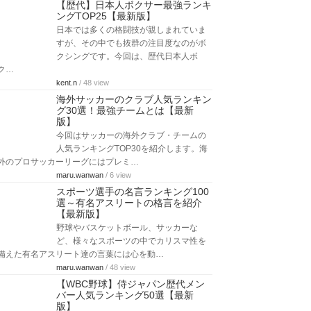
【歴代】日本人ボクサー最強ランキ
ングTOP25【最新版】
日本では多くの格闘技が親しまれていま
すが、その中でも抜群の注目度なのがボ
クシングです。今回は、歴代日本人ボ
ク…
kent.n
/ 48 view
海外サッカーのクラブ人気ランキン
グ30選！最強チームとは【最新
版】
今回はサッカーの海外クラブ・チームの
人気ランキングTOP30を紹介します。海
外のプロサッカーリーグにはプレミ…
maru.wanwan
/ 6 view
スポーツ選手の名言ランキング100
選～有名アスリートの格言を紹介
【最新版】
野球やバスケットボール、サッカーな
ど、様々なスポーツの中でカリスマ性を
備えた有名アスリート達の言葉には心を動…
maru.wanwan
/ 48 view
【WBC野球】侍ジャパン歴代メン
バー人気ランキング50選【最新
版】