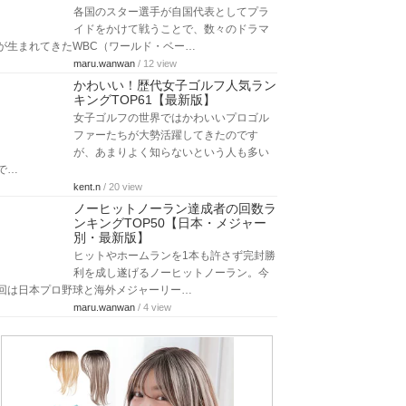
各国のスター選手が自国代表としてプラ
イドをかけて戦うことで、数々のドラマ
が生まれてきたWBC（ワールド・ベー…
maru.wanwan
/ 12 view
かわいい！歴代女子ゴルフ人気ラン
キングTOP61【最新版】
女子ゴルフの世界ではかわいいプロゴル
ファーたちが大勢活躍してきたのです
が、あまりよく知らないという人も多い
で…
kent.n
/ 20 view
ノーヒットノーラン達成者の回数ラ
ンキングTOP50【日本・メジャー
別・最新版】
ヒットやホームランを1本も許さず完封勝
利を成し遂げるノーヒットノーラン。今
回は日本プロ野球と海外メジャーリー…
maru.wanwan
/ 4 view