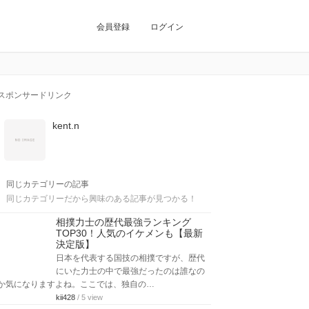
会員登録
ログイン
スポンサードリンク
kent.n
同じカテゴリーの記事
同じカテゴリーだから興味のある記事が見つかる！
相撲力士の歴代最強ランキング
TOP30！人気のイケメンも【最新
決定版】
日本を代表する国技の相撲ですが、歴代
にいた力士の中で最強だったのは誰なの
か気になりますよね。ここでは、独自の…
kii428
/ 5 view