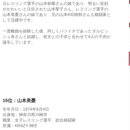
元レスリング選手の山本郁榮さんの娘であり、明るい笑顔
がかわいいと注目された山本聖子さん。レスリング選手の
山本美憂さんの妹であり、兄の山本KID徳郁さんも格闘家と
して活躍中です。
一度離婚を経験した後、同じくバツイチであったダルビッ
シュ有さんと結婚し、前夫との子供と合わせて4人の子供が
誕生しています。
16位：山本美憂
生年月日：1974年8月4日
出身地：神奈川県川崎市
職業：女子レスリング選手、総合格闘家
所属：KRAZY BEE