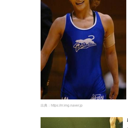
出典：
https://rr.img.naver.jp