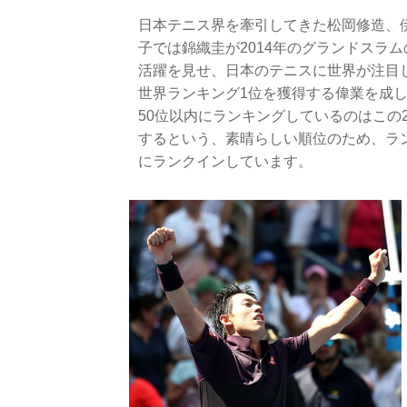
日本テニス界を牽引してきた松岡修造、
子では錦織圭が2014年のグランドスラ
活躍を見せ、日本のテニスに世界が注目
世界ランキング1位を獲得する偉業を成
50位以内にランキングしているのはこの
するという、素晴らしい順位のため、ラ
にランクインしています。