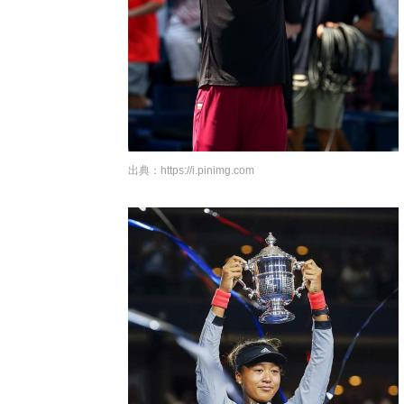
出典：
https://i.pinimg.com