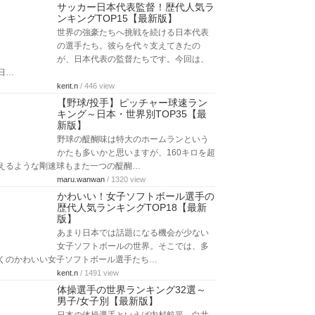
サッカー日本代表監督！歴代人気ラ
ンキングTOP15【最新版】
世界の強豪たちへ挑戦を続ける日本代表
の選手たち。彼らを代々支えてきたの
が、日本代表の監督たちです。今回は、
日…
kent.n
/ 446 view
【野球/投手】ピッチャー球速ラン
キング～日本・世界別TOP35【最
新版】
野球の醍醐味は特大のホームランという
かたも多いかと思いますが、160キロを超
えるような剛速球もまた一つの醍醐…
maru.wanwan
/ 1320 view
かわいい！女子ソフトボール選手の
歴代人気ランキングTOP18【最新
版】
あまり日本では話題になる機会が少ない
女子ソフトボールの世界。そこでは、多
くのかわいい女子ソフトボール選手たち…
kent.n
/ 1491 view
体操選手の世界ランキング32選～
男子/女子別【最新版】