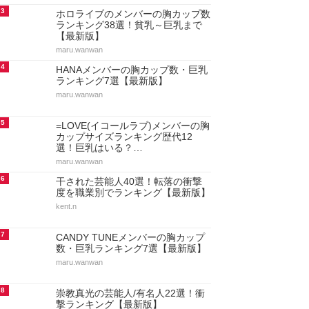
3
ホロライブのメンバーの胸カップ数
ランキング38選！貧乳～巨乳まで
【最新版】
maru.wanwan
4
HANAメンバーの胸カップ数・巨乳
ランキング7選【最新版】
maru.wanwan
5
=LOVE(イコールラブ)メンバーの胸
カップサイズランキング歴代12
選！巨乳はいる？…
maru.wanwan
6
干された芸能人40選！転落の衝撃
度を職業別でランキング【最新版】
kent.n
7
CANDY TUNEメンバーの胸カップ
数・巨乳ランキング7選【最新版】
maru.wanwan
8
崇教真光の芸能人/有名人22選！衝
撃ランキング【最新版】