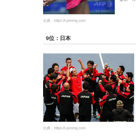
出典：
https://i.pinimg.com
9位：日本
出典：
https://i.pinimg.com