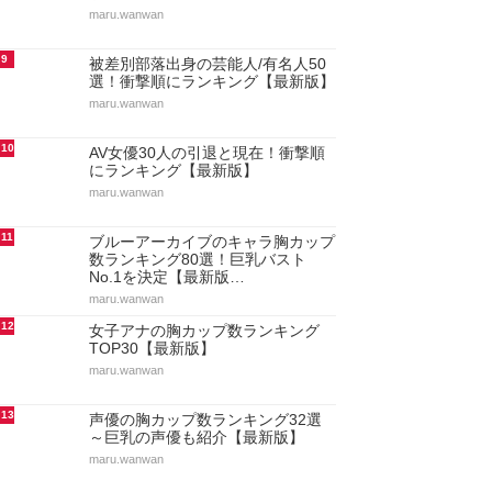
maru.wanwan
9
被差別部落出身の芸能人/有名人50
選！衝撃順にランキング【最新版】
maru.wanwan
10
AV女優30人の引退と現在！衝撃順
にランキング【最新版】
maru.wanwan
11
ブルーアーカイブのキャラ胸カップ
数ランキング80選！巨乳バスト
No.1を決定【最新版…
maru.wanwan
12
女子アナの胸カップ数ランキング
TOP30【最新版】
maru.wanwan
13
声優の胸カップ数ランキング32選
～巨乳の声優も紹介【最新版】
maru.wanwan