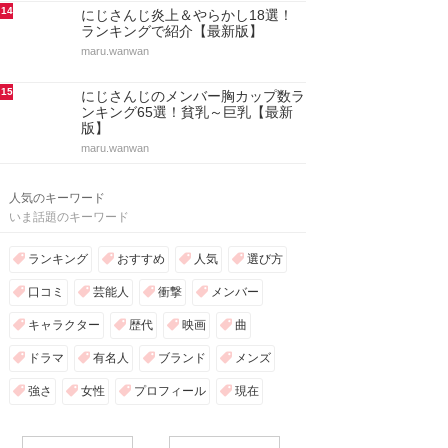
14
にじさんじ炎上＆やらかし18選！
ランキングで紹介【最新版】
maru.wanwan
15
にじさんじのメンバー胸カップ数ラ
ンキング65選！貧乳～巨乳【最新
版】
maru.wanwan
人気のキーワード
いま話題のキーワード
ランキング
おすすめ
人気
選び方
口コミ
芸能人
衝撃
メンバー
キャラクター
歴代
映画
曲
ドラマ
有名人
ブランド
メンズ
強さ
女性
プロフィール
現在