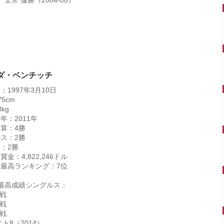
ダ・ベンチッチ
：1997年3月10日
5cm
kg
年：2011年
算：4勝
ス：2勝
：2勝
金：4,822,246ドル
最高ランキング：7位
最高成績シングルス：
回戦
回戦
回戦
ト8（2014）