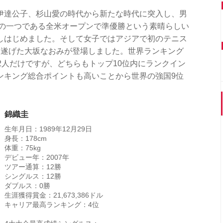
伊達公子、杉山愛の時代から新たな時代に突入し、男
ムの一つである全米オープンで準優勝という素晴らしい
しはじめました。そして女子ではアジアで初のテニス
し遂げた大坂なおみが登場しました。世界ランキング
2人だけですが、どちらもトップ10位内にランクイン
ンキング総合ポイントも高いことから世界の強国9位
錦織圭
生年月日：1989年12月29日
身長：178cm
体重：75kg
デビュー年：2007年
ツアー通算：12勝
シングルス：12勝
ダブルス：0勝
生涯獲得賞金：21,673,386ドル
キャリア最高ランキング：4位