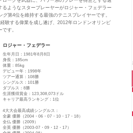
トロークを武器に、パワー系のプレーを得意とする選
するようなスタープレーヤーがロジャー・フェデラー
ング第4位を維持する最強のテニスプレイヤーです。
経験する偉業を成し遂げ、2012年ロンドンオリンピ
ーです。
ロジャー・フェデラー
生年月日：1981年8月8日
身長：185cm
体重：85kg
デビュー年：1998年
ツアー通算：108勝
シングルス：101勝
ダブルス：8勝
生涯獲得賞金：123,308,073ドル
キャリア最高ランキング：1位
4大大会最高成績シングルス：
全豪 優勝（2004・06・07・10・17・18）
全仏 優勝（2009）
全英 優勝（2003-07・09・12・17）
全米 優勝（2004-08）