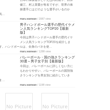
日本の体操選手といえば内村航平、白井
健三、村上茉愛が有名ですが、世界の体
操選手にはどのような選手がいるのか
気…
maru.wanwan
/ 2087 view
男子ハンドボール選手の歴代イケメ
ン人気ランキングTOP20【最新
版】
今回は男子ハンドボール選手の歴代イケ
メン人気ランキングTOP20を紹介しま
す。ハンドボールは、全身のバネを使…
maru.wanwan
/ 1288 view
バレーボール・国の強さランキング
30選～男子女子別【最新版】
今回は、バレーボールに詳しくない方に
もわかりやすい、バレーボールの国別強
さランキングを男女別に紹介していき
ま…
maru.wanwan
/ 1198 view