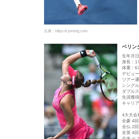
出典：
https://i.pinimg.com
ベリン
生年月日
身長：17
体重：63
デビュー
ツアー通
シングル
ダブルス
生涯獲得賞
キャリア
4大大会
全豪 4
全仏 2
全英 4
全米 ベス