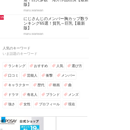
版】
maru.wanwan
15
にじさんじのメンバー胸カップ数ラ
ンキング65選！貧乳～巨乳【最新
版】
maru.wanwan
人気のキーワード
いま話題のキーワード
ランキング
おすすめ
人気
選び方
口コミ
芸能人
衝撃
メンバー
キャラクター
歴代
映画
曲
ドラマ
有名人
ブランド
メンズ
強さ
女性
プロフィール
現在