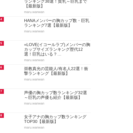
ランキング38選！貧乳～巨乳まで
【最新版】
maru.wanwan
4
HANAメンバーの胸カップ数・巨乳
ランキング7選【最新版】
maru.wanwan
5
=LOVE(イコールラブ)メンバーの胸
カップサイズランキング歴代12
選！巨乳はいる？…
maru.wanwan
6
崇教真光の芸能人/有名人22選！衝
撃ランキング【最新版】
maru.wanwan
7
声優の胸カップ数ランキング32選
～巨乳の声優も紹介【最新版】
maru.wanwan
8
女子アナの胸カップ数ランキング
TOP30【最新版】
maru.wanwan