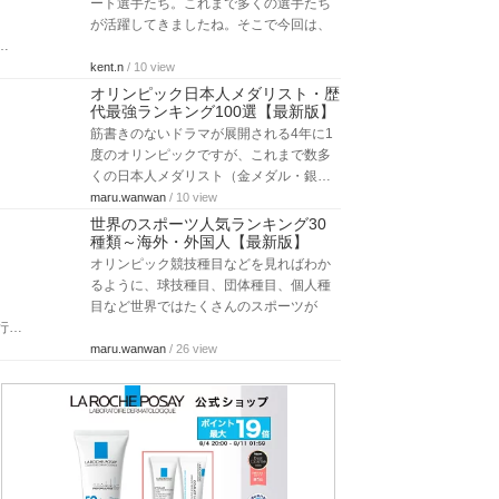
ート選手たち。これまで多くの選手たち
が活躍してきましたね。そこで今回は、
…
kent.n
/ 10 view
オリンピック日本人メダリスト・歴
代最強ランキング100選【最新版】
筋書きのないドラマが展開される4年に1
度のオリンピックですが、これまで数多
くの日本人メダリスト（金メダル・銀…
maru.wanwan
/ 10 view
世界のスポーツ人気ランキング30
種類～海外・外国人【最新版】
オリンピック競技種目などを見ればわか
るように、球技種目、団体種目、個人種
目など世界ではたくさんのスポーツが
行…
maru.wanwan
/ 26 view