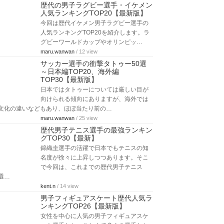
歴代の男子ラグビー選手・イケメン
人気ランキングTOP20【最新版】
今回は歴代イケメン男子ラグビー選手の
人気ランキングTOP20を紹介します。ラ
グビーワールドカップやオリンピッ…
maru.wanwan
/ 12 view
サッカー選手の衝撃タトゥー50選
～日本編TOP20、海外編
TOP30【最新版】
日本ではタトゥーについては厳しい目が
向けられる傾向にありますが、海外では
文化の違いなどもあり、ほぼ当たり前の…
maru.wanwan
/ 25 view
歴代男子テニス選手の最強ランキン
グTOP30【最新】
錦織圭選手の活躍で日本でもテニスの知
名度が徐々に上昇しつつあります。そこ
で今回は、これまでの歴代男子テニス
選…
kent.n
/ 14 view
男子フィギュアスケート歴代人気ラ
ンキングTOP26【最新版】
女性を中心に人気の男子フィギュアスケ