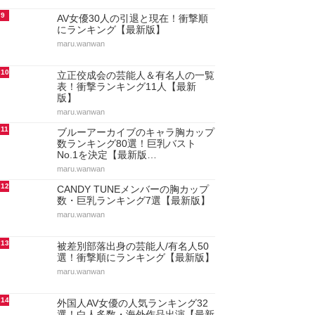
9
AV女優30人の引退と現在！衝撃順
にランキング【最新版】
maru.wanwan
10
立正佼成会の芸能人＆有名人の一覧
表！衝撃ランキング11人【最新
版】
maru.wanwan
11
ブルーアーカイブのキャラ胸カップ
数ランキング80選！巨乳バスト
No.1を決定【最新版…
maru.wanwan
12
CANDY TUNEメンバーの胸カップ
数・巨乳ランキング7選【最新版】
maru.wanwan
13
被差別部落出身の芸能人/有名人50
選！衝撃順にランキング【最新版】
maru.wanwan
14
外国人AV女優の人気ランキング32
選！白人多数・海外作品出演【最新