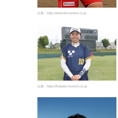
出典：
https://www.biccamera.co.jp
出典：
https://hotweb.chunichi.co.jp