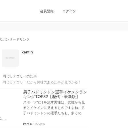
会員登録
ログイン
スポンサードリンク
kent.n
同じカテゴリーの記事
同じカテゴリーだから興味のある記事が見つかる！
男子バドミントン選手イケメンラン
キングTOP32【歴代・最新版】
スポーツで汗を流す男性は、女性から見
るとイケメンに見えるものですよね。男
子バドミントンの選手たちも、多くの
女…
kent.n
/ 15 view