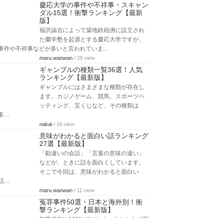
慶応大学の事件や不祥事・スキャン
ダル15選！衝撃ランキング【最新
版】
福沢諭吉によって築地鉄砲洲に設立され
た蘭学塾を起源とする慶応大学ですが、
事件や不祥事などが多いと言われていま…
maru.wanwan
/ 28 view
ギャンブルの種類一覧36選！人気
ランキング【最新版】
ギャンブルにはさまざまな種類が存在し
ます。カジノゲーム、競馬、スポーツベ
ッティング、宝くじなど、その種類は
多…
nakai
/ 16 view
意味がわかると面白い話ランキング
27選【最新版】
「勘違いの会話」「言葉の意味の違い」
などが、ときに話を面白くしています。
そこで今回は、意味がわかると面白い
話…
maru.wanwan
/ 11 view
冤罪事件50選・日本と海外別！衝
撃ランキング【最新版】