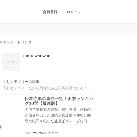
会員登録
ログイン
スポンサードリンク
maru.wanwan
同じカテゴリーの記事
同じカテゴリーだから興味のある記事が見つかる！
日本赤軍の事件一覧！衝撃ランキン
グ10選【最新版】
国内で警察署の襲撃、銀行強盗、多数の
死傷者を出した連続企業爆破事件など凶
悪な犯罪を犯した過激派グループの日
本…
maru.wanwan
/ 5 view