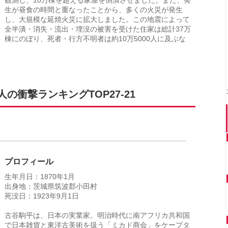
生が昼食の時間と重なったことから、多くの火災が発生
し、大規模な延焼火災に拡大しました。この地震によって
全半潰・消失・流出・埋没の被害を受けた住家は総計37万
棟にのぼり、死者・行方不明者は約10万5000人に及ぶな
衝撃ランキングTOP27-21
プロフィール
生年月日：1870年1月
出身地：茨城県筑波郡小田村
死没日：1923年9月1日
古谷駒平は、日本の実業家。明治時代に南アフリカ共和国
で日本雑貨と東洋古美術を扱う「ミカド商会」をケープタ