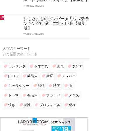
maru.wanwan
15
にじさんじのメンバー胸カップ数ラ
ンキング65選！貧乳～巨乳【最新
版】
maru.wanwan
人気のキーワード
いま話題のキーワード
ランキング
おすすめ
人気
選び方
口コミ
芸能人
衝撃
メンバー
キャラクター
歴代
映画
曲
ドラマ
有名人
ブランド
メンズ
強さ
女性
プロフィール
現在