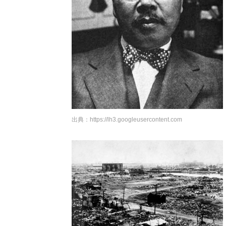
出典：
https://lh3.googleusercontent.com