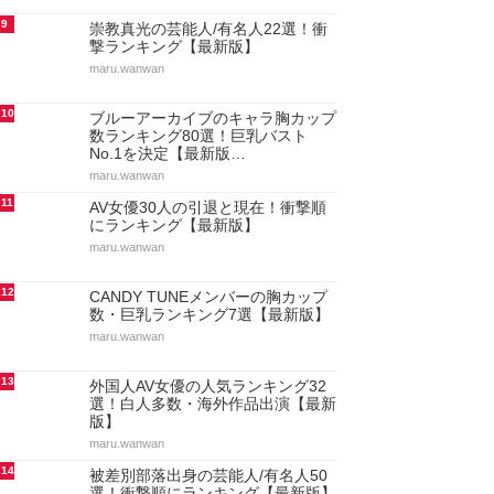
9
崇教真光の芸能人/有名人22選！衝
撃ランキング【最新版】
maru.wanwan
10
ブルーアーカイブのキャラ胸カップ
数ランキング80選！巨乳バスト
No.1を決定【最新版…
maru.wanwan
11
AV女優30人の引退と現在！衝撃順
にランキング【最新版】
maru.wanwan
12
CANDY TUNEメンバーの胸カップ
数・巨乳ランキング7選【最新版】
maru.wanwan
13
外国人AV女優の人気ランキング32
選！白人多数・海外作品出演【最新
版】
maru.wanwan
14
被差別部落出身の芸能人/有名人50
選！衝撃順にランキング【最新版】