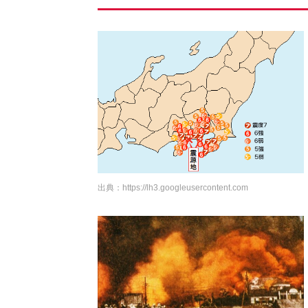
出典：
https://lh3.googleusercontent.com