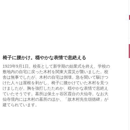
椅子に腰かけ。穏やかな表情で息絶える
1923年9月1日。校長として新学期の始業式を終え、学校の
敷地内の自宅に戻った木村を関東大震災が襲いました。校
舎は無事でしたが、木村の自宅は倒壊。急を聞いて駆けつ
けた人々は屋根を剥がし、椅子に腰かけていた木村を見つ
けましたが、胸を強打したためか、穏やかな表情で息絶え
ていたそうです。墓所は保土ヶ谷区霞台の大仙寺。なお大
仙寺境内には木村の墓所のほか、「故木村先生頌徳碑」が
建てられています。