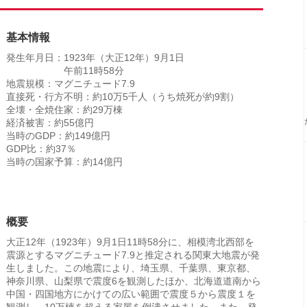
基本情報
発生年月日：1923年（大正12年）9月1日
午前11時58分
地震規模：マグニチュード7.9
直接死・行方不明：約10万5千人（うち焼死が約9割）
全壊・全焼住家：約29万棟
経済被害：約55億円
当時のGDP：約149億円
GDP比：約37％
当時の国家予算：約14億円
概要
大正12年（1923年）9月1日11時58分に、相模湾北西部を
震源とするマグニチュード7.9と推定される関東大地震が発
生しました。この地震により、埼玉県、千葉県、東京都、
神奈川県、山梨県で震度6を観測したほか、北海道道南から
中国・四国地方にかけての広い範囲で震度５から震度１を
観測し、10万棟を超える家屋を倒潰させました。また、発