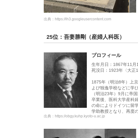
出典：
https://lh3.googleusercontent.com
25位：吾妻勝剛（産婦人科医）
プロフィール
生年月日：1867年11月
死没日：1923年〈大正1
1875年（明治8年）上
よび独逸学校などに学び、
（明治23年）9月に帝国
卒業後、医科大学産科婦
の命によりドイツに留学
学助教授となり、再度の
出典：
https://obgy.kuhp.kyoto-u.ac.jp