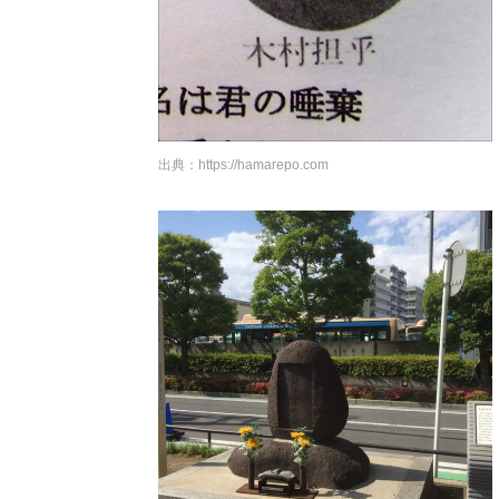
出典：
https://hamarepo.com