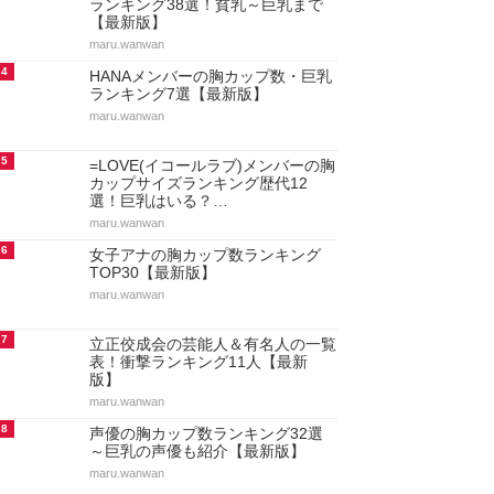
ランキング38選！貧乳～巨乳まで
【最新版】
maru.wanwan
4
HANAメンバーの胸カップ数・巨乳
ランキング7選【最新版】
maru.wanwan
5
=LOVE(イコールラブ)メンバーの胸
カップサイズランキング歴代12
選！巨乳はいる？…
maru.wanwan
6
女子アナの胸カップ数ランキング
TOP30【最新版】
maru.wanwan
7
立正佼成会の芸能人＆有名人の一覧
表！衝撃ランキング11人【最新
版】
maru.wanwan
8
声優の胸カップ数ランキング32選
～巨乳の声優も紹介【最新版】
maru.wanwan