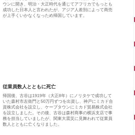
ウンに開き、明治・大正時代を通じてアフリカでもっとも
成功した日本人と言われたが、アジア人差別によって商売
が上手くいかなくなっため帰国しています。
従業員数人とともに死亡
帰国後、古谷は1919年（大正8年）にノリタケで成功して
いた森村市左衛門と50万円ずつを出資し、神戸にミカド合
資株式会社を設立し、ケープタウンにミカド貿易株式会社
を設立しました。その後、古谷は森村商事の横浜支店で事
務を担当していましたが、関東大震災に見舞われて従業員
数人とともに亡くなりました。