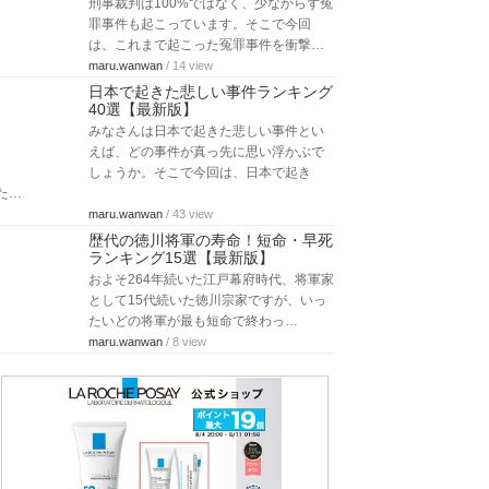
刑事裁判は100%ではなく、少なからず冤
罪事件も起こっています。そこで今回
は、これまで起こった冤罪事件を衝撃…
maru.wanwan
/ 14 view
日本で起きた悲しい事件ランキング
40選【最新版】
みなさんは日本で起きた悲しい事件とい
えば、どの事件が真っ先に思い浮かぶで
しょうか。そこで今回は、日本で起き
た…
maru.wanwan
/ 43 view
歴代の徳川将軍の寿命！短命・早死
ランキング15選【最新版】
およそ264年続いた江戸幕府時代、将軍家
として15代続いた徳川宗家ですが、いっ
たいどの将軍が最も短命で終わっ…
maru.wanwan
/ 8 view