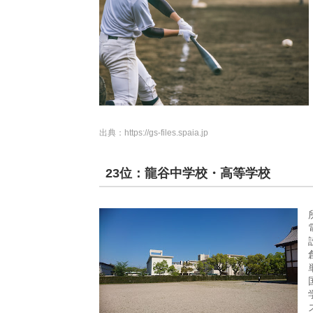
出典：
https://gs-files.spaia.jp
23位：龍谷中学校・高等学校