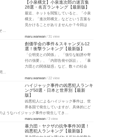
【小泉構文】小泉進次郎の迷言集
28選・名言ランキング【最新版】
最近、ネットを閲覧していると、「小泉
構文」「進次郎構文」などという言葉を
見かけることがありませんか？今回は
そ…
maru.wanwan
/ 31 view
創価学会の事件＆スキャンダル12
選！衝撃ランキング【最新版】
「公明党との関係」、「強引な勧誘や寄
付の強要」、「内部告発や訴訟」、「暴
力団との関係疑惑」など、数々の社会
問…
maru.wanwan
/ 22 view
ハイジャック事件の凶悪犯人ランキ
ング50選・日本と世界別【最新
版】
凶悪犯人によるハイジャック事件は、世
界各国で発生していますが、具体的にど
のようなハイジャック事件が発生してき…
maru.wanwan
/ 3 view
暴力団・ヤクザの抗争事件30選！
凶悪犯人ランキング【最新版】