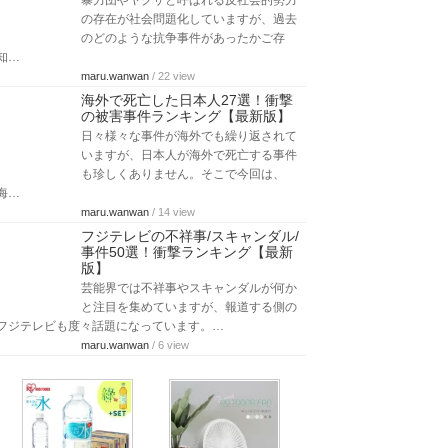
暴力団やヤクザと呼ばれる反社会的勢力
の存在が社会問題化していますが、過去
のどのような抗争事件があったかご存
知…
maru.wanwan
/ 22 view
海外で死亡した日本人27選！衝撃
の被害事件ランキング【最新版】
日々様々な事件が海外でも繰り返されて
いますが、日本人が海外で死亡する事件
も珍しくありません。そこで今回は、
海…
maru.wanwan
/ 14 view
フジテレビの不祥事/スキャンダル/
事件50選！衝撃ランキング【最新
版】
芸能界では不祥事やスキャンダルが何か
と注目を集めていますが、報道する側の
フジテレビも度々話題になっています。…
maru.wanwan
/ 6 view