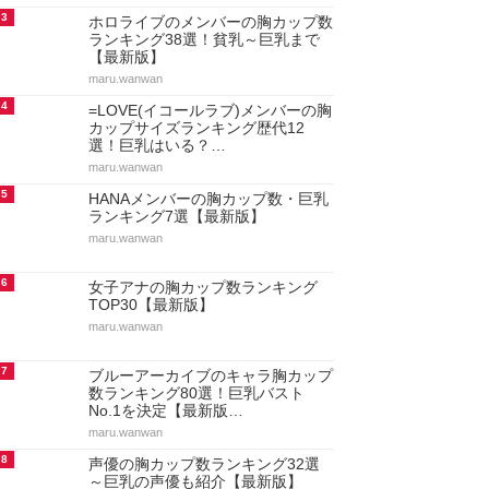
3
ホロライブのメンバーの胸カップ数
ランキング38選！貧乳～巨乳まで
【最新版】
maru.wanwan
4
=LOVE(イコールラブ)メンバーの胸
カップサイズランキング歴代12
選！巨乳はいる？…
maru.wanwan
5
HANAメンバーの胸カップ数・巨乳
ランキング7選【最新版】
maru.wanwan
6
女子アナの胸カップ数ランキング
TOP30【最新版】
maru.wanwan
7
ブルーアーカイブのキャラ胸カップ
数ランキング80選！巨乳バスト
No.1を決定【最新版…
maru.wanwan
8
声優の胸カップ数ランキング32選
～巨乳の声優も紹介【最新版】