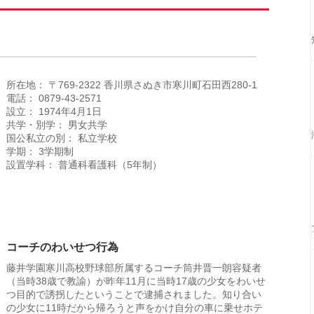
所在地： 〒769-2322 香川県さぬき市寒川町石田西280-1
電話： 0879-43-2571
設立： 1974年4月1日
共学・別学： 男女共学
国公私立の別： 私立学校
学期： 3学期制
設置学科： 普通科看護科（5年制）
コーチのわいせつ行為
藤井学園寒川高校野球部所属するコーチ筒井晋一朗容疑者
（当時38歳で教諭）が昨年11月に当時17歳の少女をわいせ
つ目的で誘拐したということで逮捕されました。知り合い
の少女に11時だから帰ろうと声をかけ自分の車に乗せホテ