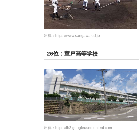
出典：
https://www.sangawa.ed.jp
26位：室戸高等学校
出典：
https://lh3.googleusercontent.com