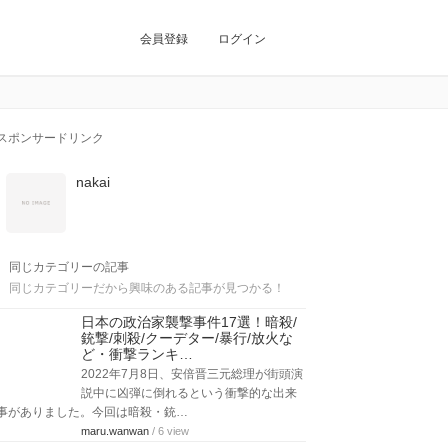
会員登録
ログイン
スポンサードリンク
nakai
同じカテゴリーの記事
同じカテゴリーだから興味のある記事が見つかる！
日本の政治家襲撃事件17選！暗殺/
銃撃/刺殺/クーデター/暴行/放火な
ど・衝撃ランキ…
2022年7月8日、安倍晋三元総理が街頭演
説中に凶弾に倒れるという衝撃的な出来
事がありました。今回は暗殺・銃…
maru.wanwan
/ 6 view