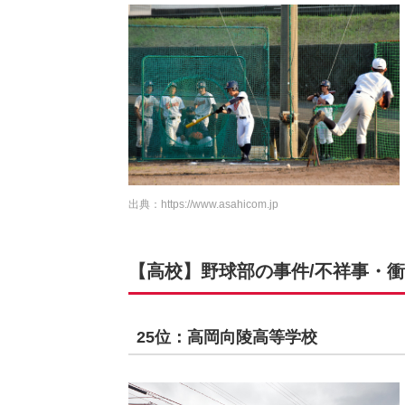
出典：
https://www.asahicom.jp
【高校】野球部の事件/不祥事・衝撃
25位：高岡向陵高等学校