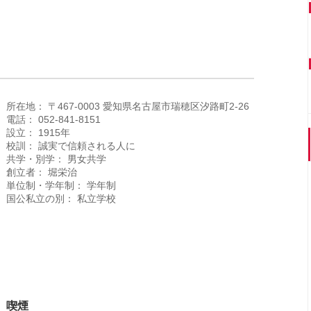
所在地： 〒467-0003 愛知県名古屋市瑞穂区汐路町2-26
電話： 052-841-8151
設立： 1915年
校訓： 誠実で信頼される人に
共学・別学： 男女共学
創立者： 堀栄治
単位制・学年制： 学年制
国公私立の別： 私立学校
喫煙