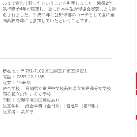
ルまで連れて行ったということが判明しました。懲役2年、
執行猶予4年が確定し、更に日本学生野球協会審査により除
名されました。平成21年には野球部のコーチとして夏の全
国高校野球にも参加していたということです。
所在地： 〒781-7102 高知県室戸市室津221
電話： 0887-22-1155
設立： 1946年
併合学校： 高知県立室戸中学校高知県立室戸高等女学校
国公私立の別： 公立学校
学区： 全県学区全国募集あり
設置学科： 総合学科（全日制）; 普通科（定時制）
設置者： 高知県