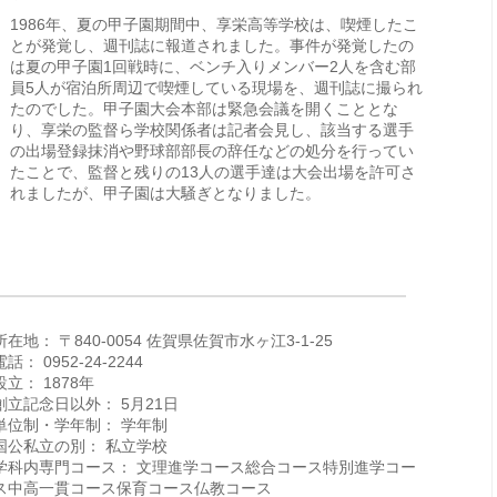
1986年、夏の甲子園期間中、享栄高等学校は、喫煙したこ
とが発覚し、週刊誌に報道されました。事件が発覚したの
は夏の甲子園1回戦時に、ベンチ入りメンバー2人を含む部
員5人が宿泊所周辺で喫煙している現場を、週刊誌に撮られ
たのでした。甲子園大会本部は緊急会議を開くこととな
り、享栄の監督ら学校関係者は記者会見し、該当する選手
の出場登録抹消や野球部部長の辞任などの処分を行ってい
たことで、監督と残りの13人の選手達は大会出場を許可さ
れましたが、甲子園は大騒ぎとなりました。
所在地： 〒840-0054 佐賀県佐賀市水ヶ江3-1-25
電話： 0952-24-2244
設立： 1878年
創立記念日以外： 5月21日
単位制・学年制： 学年制
国公私立の別： 私立学校
学科内専門コース： 文理進学コース総合コース特別進学コー
ス中高一貫コース保育コース仏教コース