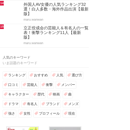
14
外国人AV女優の人気ランキング32
選！白人多数・海外作品出演【最新
版】
maru.wanwan
15
立正佼成会の芸能人＆有名人の一覧
表！衝撃ランキング11人【最新
版】
maru.wanwan
人気のキーワード
いま話題のキーワード
ランキング
おすすめ
人気
選び方
口コミ
芸能人
衝撃
メンバー
キャラクター
歴代
映画
曲
ドラマ
有名人
ブランド
メンズ
強さ
女性
プロフィール
現在