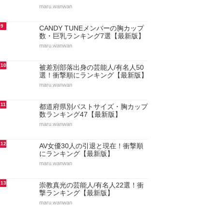
maru.wanwan
9
CANDY TUNEメンバーの胸カップ
数・巨乳ランキング7選【最新版】
maru.wanwan
10
被差別部落出身の芸能人/有名人50
選！衝撃順にランキング【最新版】
maru.wanwan
11
都道府県別バストサイズ・胸カップ
数ランキング47【最新版】
maru.wanwan
12
AV女優30人の引退と現在！衝撃順
にランキング【最新版】
maru.wanwan
13
崇教真光の芸能人/有名人22選！衝
撃ランキング【最新版】
maru.wanwan