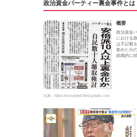
政治資金パーティー裏金事件とは
概要
政治資金
における
は不記載
集めた分
組織的に
出典：
https://encrypted-tbn0.gstatic.com