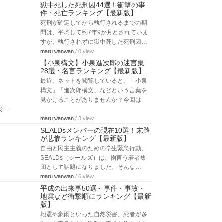
獄中死した死刑囚44選！衝撃の事
件・死亡ランキング【最新版】
死刑が確定してから執行されるまでの期
間は、平均して約7年9か月とされていま
すが、執行されずに獄中死した死刑囚…
maru.wanwan
/ 0 view
【小泉構文】小泉進次郎の迷言集
28選・名言ランキング【最新版】
最近、ネットを閲覧していると、「小泉
構文」「進次郎構文」などという言葉を
見かけることがありませんか？今回は
そ…
maru.wanwan
/ 3 view
SEALDsメンバーの現在10選！末路
が悲惨ランキング【最新版】
自由と民主主義のための学生緊急行動、
SEALDs（シールズ）は、物言う若者集
団として話題になりました。そんな…
maru.wanwan
/ 6 view
平成の出来事50選～事件・事故・
地震など衝撃順にランキング【最新
版】
地震や豪雨といった自然災害、死者が多