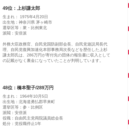
49位：上杉謙太郎
生まれ： 1975年4月20日
出生地：神奈川県 茅ヶ崎市
選挙区等：衆・比例東北
派閥：安倍派
外務大臣政務官、自民党国防副部会長、自民党遊説局長代
理、自民党復興加速化本部事務局次長などを歴任した上杉
謙太郎氏は、286万円が寄付先の団体の報告書に収入として
の記載がなく裏金になっていたことが判明しています。
48位：橋本聖子/289万円
生まれ： 1964年10月5日
出生地：北海道勇払郡早来町
選挙区等：参・比例区
派閥：安倍派
役職：自由民主党両院議員総会長
処分：党役職停止1年