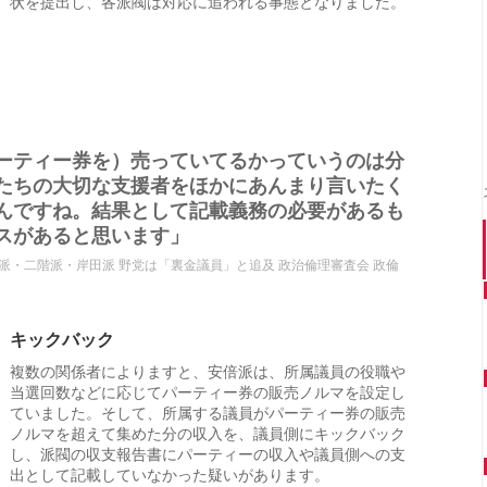
状を提出し、各派閥は対応に追われる事態となりました。
ーティー券を）売っていてるかっていうのは分
たちの大切な支援者をほかにあんまり言いたく
んですね。結果として記載義務の必要があるも
スがあると思います」
派・二階派・岸田派 野党は「裏金議員」と追及 政治倫理審査会 政倫
キックバック
複数の関係者によりますと、安倍派は、所属議員の役職や
当選回数などに応じてパーティー券の販売ノルマを設定し
ていました。そして、所属する議員がパーティー券の販売
ノルマを超えて集めた分の収入を、議員側にキックバック
し、派閥の収支報告書にパーティーの収入や議員側への支
出として記載していなかった疑いがあります。