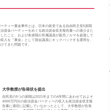
パーティー裏金事件とは、日本の政党である自由民主党5派閥
政治資金パーティーをめぐる政治資金収支報告書への過少また
をしたこと、および各派閥が所属議員が販売ノルマを超過して
の収入を『裏金』として国会議員にキックバックする運用を、
続けてきた問題です。
大学教授が告発状を提出
自民党の5つの派閥は2021年までの4年間にあわせておよそ
4000万円分の政治資金パーティーの収入を政治資金収支報
告書に適切に記載していなかったとして、大学教授が告発