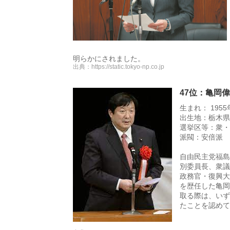
明らかにされました。
出典：
https://static.tokyo-np.co.jp
47位：亀岡
生まれ： 1955
出生地：栃木県
選挙区等：衆・
派閥：安倍派
自由民主党福島
別委員長、衆議
政務官・復興大
を歴任した亀岡
取る際は、いず
たことを認めて