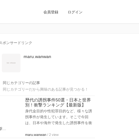
会員登録
ログイン
スポンサードリンク
maru.wanwan
同じカテゴリーの記事
同じカテゴリーだから興味のある記事が見つかる！
歴代の誘拐事件50選・日本と世界
別！衝撃ランキング【最新版】
身代金目的や性犯罪目的など、様々な誘
拐事件が発生しています。そこで今回
は、日本や海外で発生した誘拐事件を衝
撃…
maru.wanwan
/ 2 view