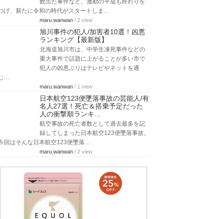
数出た事件など、激動の平成も終わりを
つげ、新たに令和の時代がスタートしま…
maru.wanwan
/ 2 view
旭川事件の犯人/加害者10選！凶悪
ランキング【最新版】
北海道旭川市は、中学生凍死事件などの
重大事件で話題に上がることが多い市で
犯人の凶悪ぶりはテレビやネットを通
じ…
maru.wanwan
/ 1 view
日本航空123便墜落事故の芸能人/有
名人27選！死亡＆搭乗予定だった
人の衝撃順ランキ…
航空事故の死亡者数として過去最多を記
録してしまった日本航空123便墜落事故。
今回はそんな日本航空123便墜落…
maru.wanwan
/ 2 view