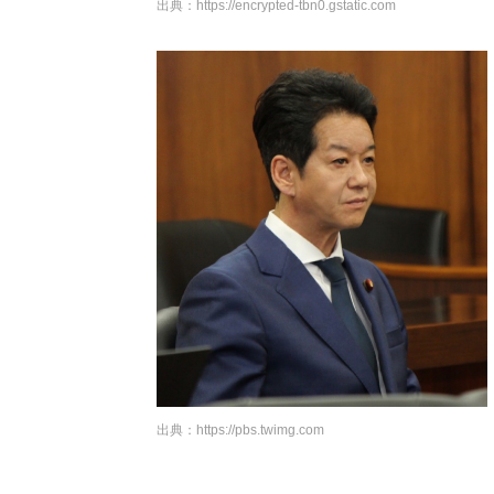
出典：
https://encrypted-tbn0.gstatic.com
出典：
https://pbs.twimg.com