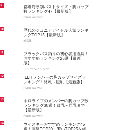
9
都道府県別バストサイズ・胸カップ
数ランキング47【最新版】
maru.wanwan
10
歴代のジュニアアイドル人気ランキ
ングTOP15【最新版】
kii428
11
ブラックバス釣りの初心者用道具！
おすすめランキング25選【最新
版】
ドリームハンター
12
ILLITメンバーの胸カップサイズラ
ンキング！貧乳～巨乳【最新版】
maru.wanwan
13
ホロライブのメンバーの胸カップ数
ランキング38選！貧乳～巨乳まで
【最新版】
maru.wanwan
14
ウイスキーおすすめランキング45
選！高級TOP20・安いTOP25を紹