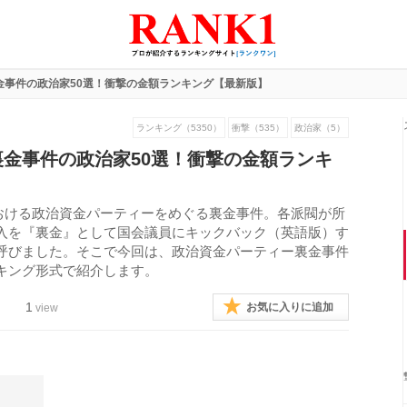
金事件の政治家50選！衝撃の金額ランキング【最新版】
ランキング（5350）
衝撃（535）
政治家（5）
金事件の政治家50選！衝撃の金額ランキ
閥における政治資金パーティーをめぐる裏金事件。各派閥が所
入を『裏金』として国会議員にキックバック（英語版）す
呼びました。そこで今回は、政治資金パーティー裏金事件
キング形式で紹介します。
1
お気に入りに追加
view