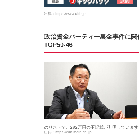
出典：
https://www.uhb.jp
政治資金パーティー裏金事件に関
TOP50-46
のリストで、282万円の不記載が判明しています
出典：
https://cdn.mainichi.jp