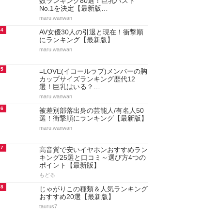
数ランキング80選！巨乳バスト
No.1を決定【最新版…
maru.wanwan
4
AV女優30人の引退と現在！衝撃順
にランキング【最新版】
maru.wanwan
5
=LOVE(イコールラブ)メンバーの胸
カップサイズランキング歴代12
選！巨乳はいる？…
maru.wanwan
6
被差別部落出身の芸能人/有名人50
選！衝撃順にランキング【最新版】
maru.wanwan
7
高音質で安いイヤホンおすすめラン
キング25選と口コミ～選び方4つの
ポイント【最新版】
もどる
8
じゃがりこの種類＆人気ランキング
おすすめ20選【最新版】
taurus7