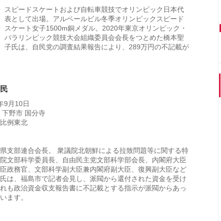
スピードスケートおよび自転車競技でオリンピック日本代
表として出場。アルベールビル冬季オリンピックスピード
スケート女子1500m銅メダル。2020年東京オリンピック・
パラリンピック競技大会組織委員会会長をつとめた橋本聖
子氏は、自民党の調査結果報告により、289万円の不記載が
偉民
年9月10日
 下野市 国分寺
比例東北
県支部連合会長。 衆議院北朝鮮による拉致問題等に関する特
院文部科学委員長、自由民主党文部科学部会長、内閣府大臣
臣政務官、文部科学副大臣兼内閣府副大臣、復興副大臣など
氏は、福島市で記者会見し、派閥から還付された資金を受け
れも政治資金収支報告書に不記載とする指示が派閥からあっ
います。