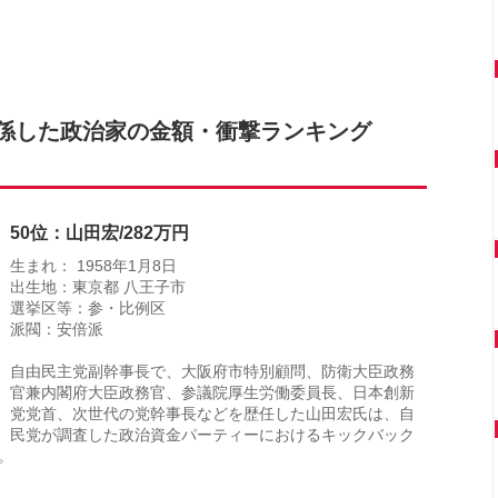
係した政治家の金額・衝撃ランキング
50位：山田宏/282万円
生まれ： 1958年1月8日
出生地：東京都 八王子市
選挙区等：参・比例区
派閥：安倍派
自由民主党副幹事長で、大阪府市特別顧問、防衛大臣政務
官兼内閣府大臣政務官、参議院厚生労働委員長、日本創新
党党首、次世代の党幹事長などを歴任した山田宏氏は、自
民党が調査した政治資金パーティーにおけるキックバック
。