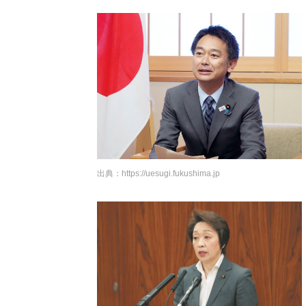
出典：
https://uesugi.fukushima.jp