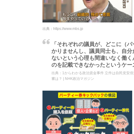
出典：
https://www.mbs.jp
「それぞれの議員が、どこに（パ
かりませんし、議員同士も、自分
ないという心理も間違いなく働く
のを記載できなかったというケー
出典：
1からわかる政治資金事件 立件は自民党安倍
審は？ | NHK政治マガジン