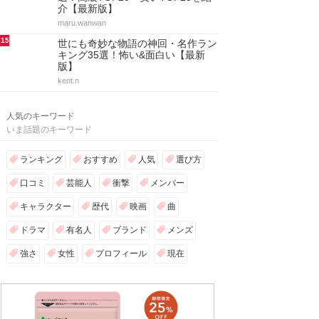
介【最新版】
maru.wanwan
15
世にも奇妙な物語の神回・名作ラン
キング35選！怖い&面白い【最新
版】
kent.n
人気のキーワード
いま話題のキーワード
ランキング
おすすめ
人気
選び方
口コミ
芸能人
衝撃
メンバー
キャラクター
歴代
映画
曲
ドラマ
有名人
ブランド
メンズ
強さ
女性
プロフィール
現在