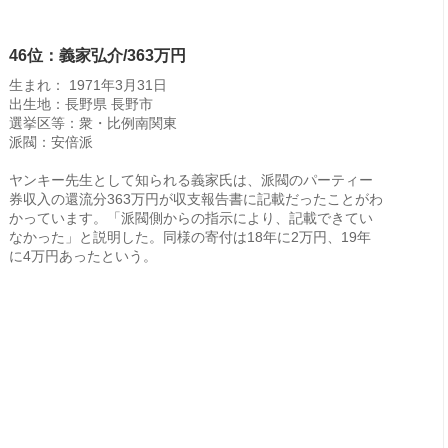
46位：義家弘介/363万円
生まれ： 1971年3月31日
出生地：長野県 長野市
選挙区等：衆・比例南関東
派閥：安倍派
ヤンキー先生として知られる義家氏は、派閥のパーティー
券収入の還流分363万円が収支報告書に記載だったことがわ
かっています。「派閥側からの指示により、記載できてい
なかった」と説明した。同様の寄付は18年に2万円、19年
に4万円あったという。