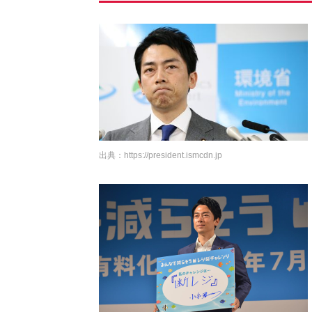
出典：
https://president.ismcdn.jp