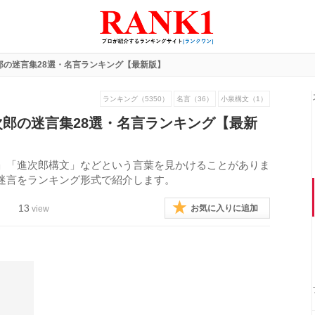
郎の迷言集28選・名言ランキング【最新版】
ランキング（5350）
名言（36）
小泉構文（1）
郎の迷言集28選・名言ランキング【最新
」「進次郎構文」などという言葉を見かけることがありま
迷言をランキング形式で紹介します。
13
お気に入りに追加
view