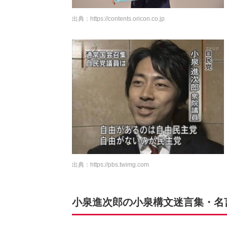
出典：
https://contents.oricon.co.jp
出典：
https://pbs.twimg.com
小泉進次郎の小泉構文迷言集・名言ラ