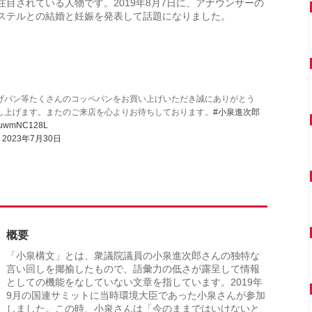
注目されている人物です。2019年8月7日に、アナウンサーの
ステルとの結婚と妊娠を発表して話題になりました。
げパン等たくさんのコッペパンをお買い上げいただき誠にありがとう
し上げます。またのご来店を心よりお待ちしております。
#小泉進次郎
m/PuwmNC128L
)
2023年7月30日
概要
「小泉構文」とは、衆議院議員の小泉進次郎さんの独特な
言い回しを揶揄したもので、語彙力の低さが露呈して情報
としての機能をなしていない文章を指しています。2019年
9月の国連サミットに当時環境大臣であった小泉さんが参加
しました。この時、小泉さんは「今のままではいけないと