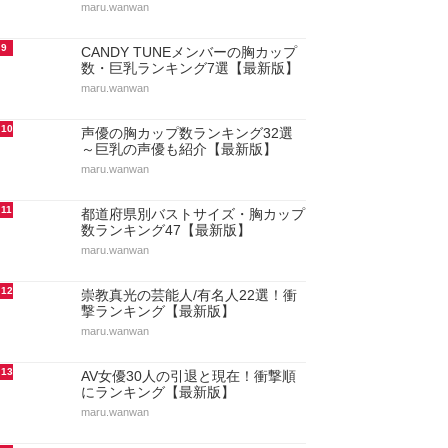
maru.wanwan
9
CANDY TUNEメンバーの胸カップ
数・巨乳ランキング7選【最新版】
maru.wanwan
10
声優の胸カップ数ランキング32選
～巨乳の声優も紹介【最新版】
maru.wanwan
11
都道府県別バストサイズ・胸カップ
数ランキング47【最新版】
maru.wanwan
12
崇教真光の芸能人/有名人22選！衝
撃ランキング【最新版】
maru.wanwan
13
AV女優30人の引退と現在！衝撃順
にランキング【最新版】
maru.wanwan