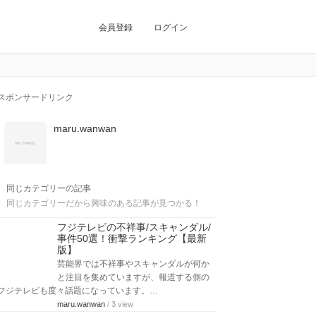
会員登録
ログイン
スポンサードリンク
maru.wanwan
同じカテゴリーの記事
同じカテゴリーだから興味のある記事が見つかる！
フジテレビの不祥事/スキャンダル/
事件50選！衝撃ランキング【最新
版】
芸能界では不祥事やスキャンダルが何か
と注目を集めていますが、報道する側の
フジテレビも度々話題になっています。…
maru.wanwan
/ 3 view