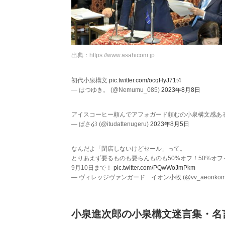
出典：
https://www.asahicom.jp
初代小泉構文
pic.twitter.com/ocqHyJ71t4
— はつゆき。 (@Nemumu_085)
2023年8月8日
アイスコーヒー頼んでアフォガード頼むの小泉構文感あ
— ばさ໒꒱ (@itudattenugeru)
2023年8月5日
なんだよ「閉店しないけどセール」って。
とりあえず要るものも要らんものも50%オフ！50%オフ
9月10日まで！
pic.twitter.com/PQwWoJmPkm
— ヴィレッジヴァンガード イオン小牧 (@vv_aeonkoma
小泉進次郎の小泉構文迷言集・名言ラ