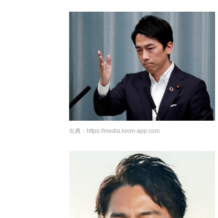
出典：
https://media.loom-app.com