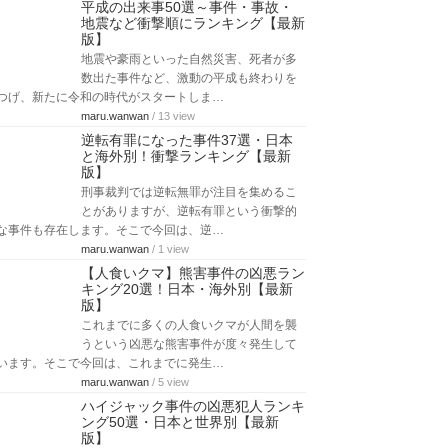
平成の出来事50選～事件・事故・
地震など衝撃順にランキング【最新
版】
地震や豪雨といった自然災害、死者が多
数出た事件など、激動の平成も終わりを
つげ、新たに令和の時代がスタートしま…
maru.wanwan
/ 13 view
逆転有罪になった事件37選・日本
と海外別！衝撃ランキング【最新
版】
刑事裁判では逆転無罪が注目を集めるこ
とがありますが、逆転有罪という衝撃的
な事件も存在します。そこで今回は、逆…
maru.wanwan
/ 1 view
【人食いクマ】熊害事件の凶悪ラン
キング20選！日本・海外別【最新
版】
これまでに多くの人食いクマが人間を襲
うという凶悪な熊害事件が度々発生して
います。そこで今回は、これまでに発生…
maru.wanwan
/ 5 view
ハイジャック事件の凶悪犯人ランキ
ング50選・日本と世界別【最新
版】