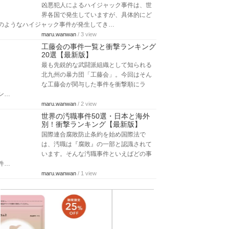
凶悪犯人によるハイジャック事件は、世
界各国で発生していますが、具体的にど
のようなハイジャック事件が発生してき…
maru.wanwan
/ 3 view
工藤会の事件一覧と衝撃ランキング
20選【最新版】
最も先鋭的な武闘派組織として知られる
北九州の暴力団「工藤会」。今回はそん
な工藤会が関与した事件を衝撃順にラ
ン…
maru.wanwan
/ 2 view
世界の汚職事件50選・日本と海外
別！衝撃ランキング【最新版】
国際連合腐敗防止条約を始め国際法で
は、汚職は『腐敗』の一部と認識されて
います。そんな汚職事件といえばどの事
件…
maru.wanwan
/ 1 view