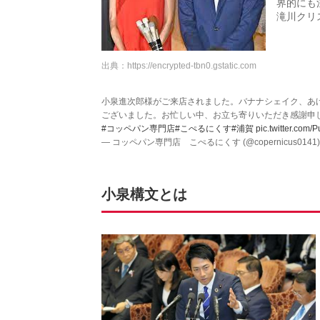
界的にも
滝川クリ
出典：
https://encrypted-tbn0.gstatic.com
小泉進次郎様がご来店されました。バナナシェイク、あ
ございました。お忙しい中、お立ち寄りいただき感謝申
#コッペパン専門店
#こぺるにくす
#浦賀
pic.twitter.co
— コッペパン専門店 こぺるにくす (@copernicus0141
小泉構文とは