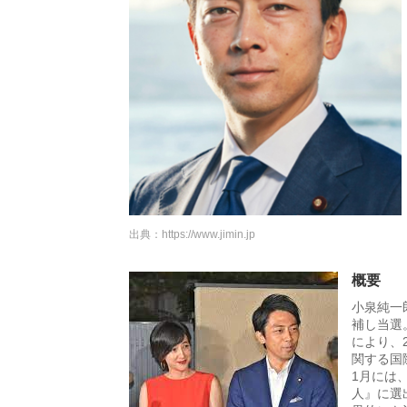
出典：
https://www.jimin.jp
概要
小泉純一
補し当選
により、
関する国
1月には
人』に選