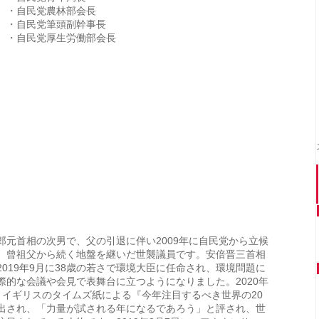
・自民党農林部会長
・自民党筆頭副幹事長
・自民党厚生労働部会長
郎元首相の次男で、父の引退に伴い2009年に自民党から立候
。曾祖父から続く地盤を継いだ世襲議員です。安倍晋三首相
2019年9月に38歳の若さで環境大臣に任命され、環境問題に
際的な会議や会見で表舞台に立つようになりました。2020年
、イギリスのタイムズ紙による『今年注目するべき世界の20
出され、「力量が試される年になるであろう」と評され、世