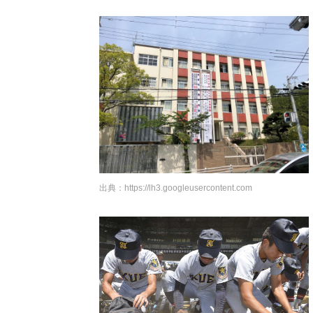
出典：
https://lh3.googleusercontent.com