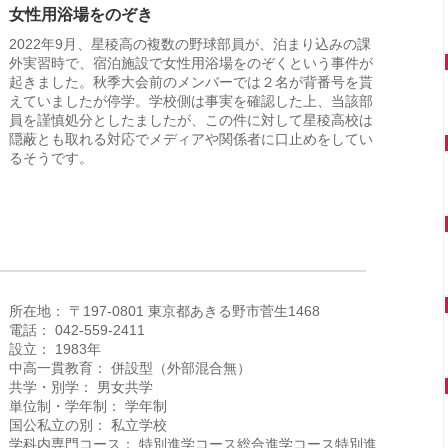
女性用浴場をのぞき
2022年9月、星稜高の複数の野球部員が、泊まり込みの課
外実習時で、宿泊施設で女性用浴場をのぞくという事件が
起きました。秋季大会前のメンバーでは２名が背番号を貰
えていましたが停学。学校側は事実を確認した上、当該部
員を謹慎処分としたましたが、この件に対して星稜高校は
隠蔽とも取れる対応でメディアや関係者に口止めをしてい
るそうです。
所在地： 〒197-0801 東京都あきる野市菅生1468
電話： 042-559-2411
設立： 1983年
中高一貫教育： 併設型（外部混合無）
共学・別学： 男女共学
単位制・学年制： 学年制
国公私立の別： 私立学校
学科内専門コース： 特別進学コース総合進学コース特別進