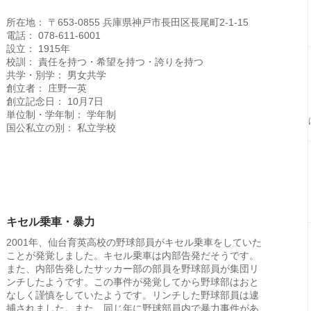
所在地： 〒653-0855 兵庫県神戸市長田区長尾町2-1-15
電話： 078-611-6001
設立： 1915年
校訓： 責任を持つ・希望を持つ・誇りを持つ
共学・別学： 男女共学
創立者： 庄野一英
創立記念日： 10月7日
単位制・学年制： 学年制
国公私立の別： 私立学校
キセル乗車・暴力
2001年、仙台育英高校の野球部員がキセル乗車をしていた
ことが発覚しました。キセル乗車は内部告発だそうです。
また、内部告発したサッカー部の部員を野球部員が集団リ
ンチしたようです。この事件が発覚してから野球部はおと
なしく謹慎をしていたようです。リンチした野球部員は逮
捕されました。また、同じ年に野球部員内で暴力事件があ