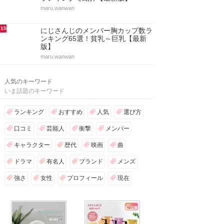
maru.wanwan
15
にじさんじのメンバー胸カップ数ラ
ンキング65選！貧乳～巨乳【最新
版】
maru.wanwan
人気のキーワード
いま話題のキーワード
ランキング
おすすめ
人気
選び方
口コミ
芸能人
衝撃
メンバー
キャラクター
歴代
映画
曲
ドラマ
有名人
ブランド
メンズ
強さ
女性
プロフィール
現在