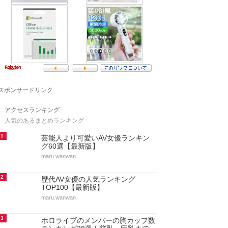
スポンサードリンク
アクセスランキング
人気のあるまとめランキング
1
芸能人より可愛いAV女優ランキン
グ60選【最新版】
maru.wanwan
2
歴代AV女優の人気ランキング
TOP100【最新版】
maru.wanwan
3
ホロライブのメンバーの胸カップ数