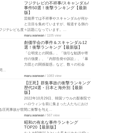
フジテレビの不祥事/スキャンダル/
事件50選！衝撃ランキング【最新
版】
芸能界では不祥事やスキャンダルが何か
と注目を集めていますが、報道する側の
フジテレビも度々話題になっています。…
maru.wanwan
/ 1105 view
創価学会の事件＆スキャンダル12
選！衝撃ランキング【最新版】
「公明党との関係」、「強引な勧誘や寄
付の強要」、「内部告発や訴訟」、「暴
力団との関係疑惑」など、数々の社会
問…
maru.wanwan
/ 1083 view
【圧死】群集事故の衝撃ランキング
歴代24選・日本と海外別【最新
版】
2022年10月29日、韓国ソウルの梨泰院で
ハロウィンを前に集まった人たちにおけ
る圧死事故が世間に衝撃を与え…
maru.wanwan
/ 567 view
昭和の有名な事件ランキング
TOP20【最新版】