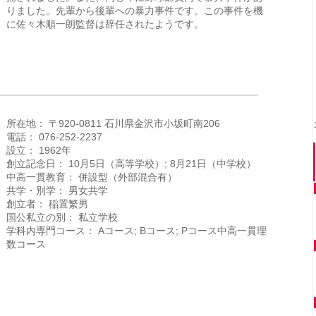
りました。先輩から後輩への暴力事件です。この事件を機
に佐々木順一朗監督は辞任されたようです。
所在地： 〒920-0811 石川県金沢市小坂町南206
電話： 076-252-2237
設立： 1962年
創立記念日： 10月5日（高等学校）; 8月21日（中学校）
中高一貫教育： 併設型（外部混合有）
共学・別学： 男女共学
創立者： 稲置繁男
国公私立の別： 私立学校
学科内専門コース： Aコース; Bコース; Pコース中高一貫理
数コース