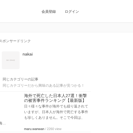
会員登録
ログイン
スポンサードリンク
nakai
同じカテゴリーの記事
同じカテゴリーだから興味のある記事が見つかる！
海外で死亡した日本人27選！衝撃
の被害事件ランキング【最新版】
日々様々な事件が海外でも繰り返されて
いますが、日本人が海外で死亡する事件
も珍しくありません。そこで今回は、
海…
maru.wanwan
/ 2260 view