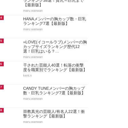
ランキング38選！貧乳～巨乳まで
【最新版】
maru.wanwan
4
HANAメンバーの胸カップ数・巨乳
ランキング7選【最新版】
maru.wanwan
5
=LOVE(イコールラブ)メンバーの胸
カップサイズランキング歴代12
選！巨乳はいる？…
maru.wanwan
6
干された芸能人40選！転落の衝撃
度を職業別でランキング【最新版】
kent.n
7
CANDY TUNEメンバーの胸カップ
数・巨乳ランキング7選【最新版】
maru.wanwan
8
崇教真光の芸能人/有名人22選！衝
撃ランキング【最新版】
maru.wanwan