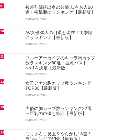
9
被差別部落出身の芸能人/有名人50
選！衝撃順にランキング【最新版】
maru.wanwan
10
AV女優30人の引退と現在！衝撃順
にランキング【最新版】
maru.wanwan
11
ブルーアーカイブのキャラ胸カップ
数ランキング80選！巨乳バスト
No.1を決定【最新版…
maru.wanwan
12
女子アナの胸カップ数ランキング
TOP30【最新版】
maru.wanwan
13
声優の胸カップ数ランキング32選
～巨乳の声優も紹介【最新版】
maru.wanwan
14
にじさんじ炎上＆やらかし18選！
ランキングで紹介【最新版】