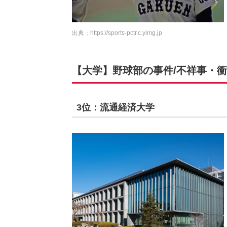
出典：
https://sports-pctr.c.yimg.jp
【大学】野球部の事件/不祥事・衝
3位：流通経済大学