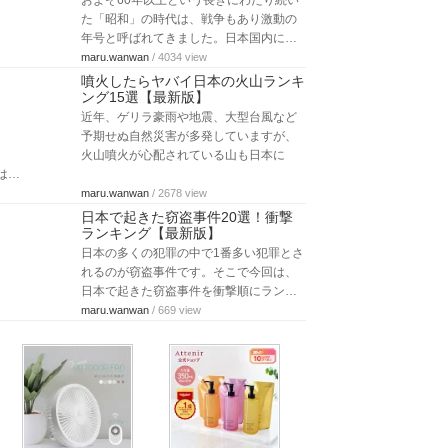
およそ60年以上という長きにわたり続い
た「昭和」の時代は、戦争もあり激動の
年号と呼ばれてきました。日本国内に…
maru.wanwan
/ 4034 view
噴火したらヤバイ日本の火山ランキ
ング15選【最新版】
近年、ゲリラ豪雨や地震、大型台風など
予期せぬ自然災害が多発していますが、
火山噴火が心配されている山も日本に
は…
maru.wanwan
/ 2678 view
日本で起きた窃盗事件20選！衝撃
ランキング【最新版】
日本の多くの犯罪の中で1番多い犯罪とさ
れるのが窃盗事件です。そこで今回は、
日本で起きた窃盗事件を衝撃順にラン…
maru.wanwan
/ 669 view