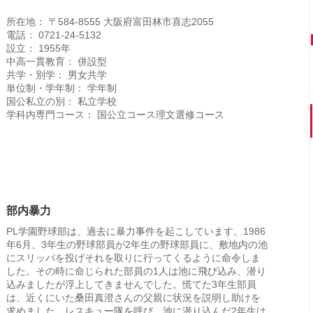
所在地： 〒584-8555 大阪府富田林市喜志2055
電話： 0721-24-5132
設立： 1955年
中高一貫教育： 併設型
共学・別学： 男女共学
単位制・学年制： 学年制
国公私立の別： 私立学校
学科内専門コース： 国公立コース理文選修コース
部内暴力
PL学園野球部は、過去に暴力事件を起こしています。1986
年6月、3年生の野球部員が2年生の野球部員に、敷地内の池
にスリッパを投げそれを取りに行ってくるように命令しま
した。その時に命じられた部員の1人は池に飛び込み、潜り
込みましたが浮上してきませんでした。慌てた3年生部員
は、近くにいた桑田真澄さんの父親に状況を説明し助けを
求めました。レスキュー隊を呼び、池に潜り込んだ2年生は