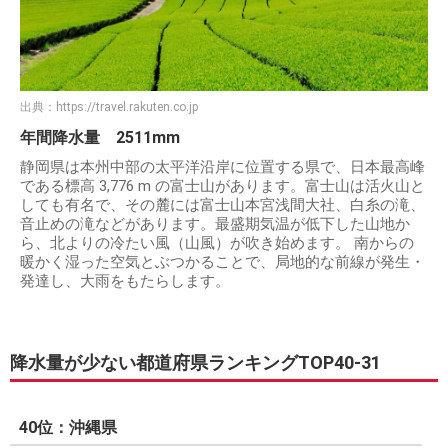
出典：
https://travel.rakuten.co.jp
年間降水量 2511mm
静岡県は本州中部の太平洋沿岸に位置する県で、日本最高峰
である標高 3,776 m の富士山があります。富士山は活火山と
しても有名で、その麓には富士山本宮浅間大社、白糸の滝、
音止めの滝などがあります。最盛期気温が低下した山地か
ら、北よりの冷たい風（山風）が吹き始めます。 南からの
暖かく湿った空気とぶつかることで、局地的な前線が発生・
発達し、大雨をもたらします。
降水量が少ない都道府県ランキングTOP40-31
40位：沖縄県