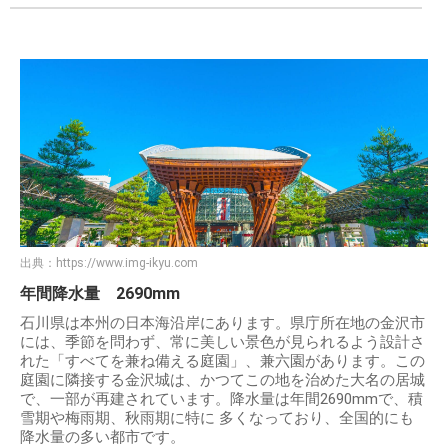
出典：
https://www.img-ikyu.com
年間降水量 2690mm
石川県は本州の日本海沿岸にあります。県庁所在地の金沢市
には、季節を問わず、常に美しい景色が見られるよう設計さ
れた「すべてを兼ね備える庭園」、兼六園があります。この
庭園に隣接する金沢城は、かつてこの地を治めた大名の居城
で、一部が再建されています。降水量は年間2690mmで、積
雪期や梅雨期、秋雨期に特に 多くなっており、全国的にも
降水量の多い都市です。