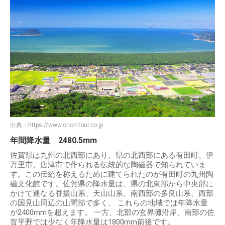
出典：
https://www.orion-tour.co.jp
年間降水量 2480.5mm
佐賀県は九州の北西部にあり、県の北西部にある有田町、伊
万里市、唐津市で作られる伝統的な陶磁器で知られていま
す。この伝統を称えるために建てられたのが有田町の九州陶
磁文化館です。佐賀県の降水量は、県の北東部から中央部に
かけて連なる脊振山系、天山山系、南西部の多良山系、西部
の国見山周辺の山間部で多く、 これらの地域では年降水量
が2400mmを超えます。 一方、北部の玄界灘沿岸、南部の佐
賀平野では少なく年降水量は1800mm前後です。