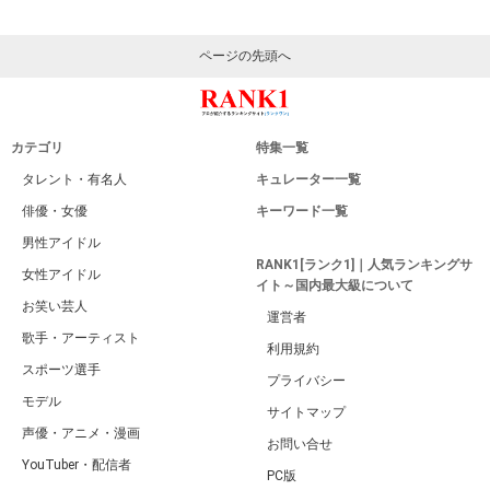
ページの先頭へ
カテゴリ
特集一覧
タレント・有名人
キュレーター一覧
俳優・女優
キーワード一覧
男性アイドル
RANK1[ランク1]｜人気ランキングサ
女性アイドル
イト～国内最大級について
お笑い芸人
運営者
歌手・アーティスト
利用規約
スポーツ選手
プライバシー
モデル
サイトマップ
声優・アニメ・漫画
お問い合せ
YouTuber・配信者
PC版