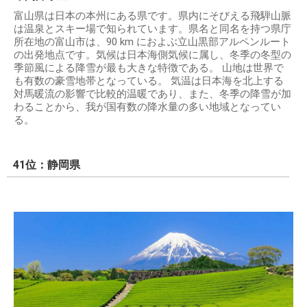
富山県は日本の本州にある県です。県内にそびえる飛騨山脈
は温泉とスキー場で知られています。県名と同名を持つ県庁
所在地の富山市は、90 km におよぶ立山黒部アルペンルート
の出発地点です。気候は日本海側気候に属し、冬季の冬型の
季節風による降雪が最も大きな特徴である。 山地は世界で
も有数の豪雪地帯となっている。 気温は日本海を北上する
対馬暖流の影響で比較的温暖であり、また、冬季の降雪が加
わることから、我が国有数の降水量の多い地域となってい
る。
41位：静岡県