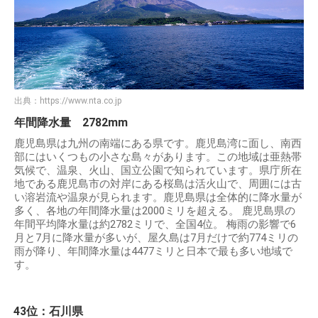
出典：
https://www.nta.co.jp
年間降水量 2782mm
鹿児島県は九州の南端にある県です。鹿児島湾に面し、南西
部にはいくつもの小さな島々があります。この地域は亜熱帯
気候で、温泉、火山、国立公園で知られています。県庁所在
地である鹿児島市の対岸にある桜島は活火山で、周囲には古
い溶岩流や温泉が見られます。鹿児島県は全体的に降水量が
多く、各地の年間降水量は2000ミリを超える。 鹿児島県の
年間平均降水量は約2782ミリで、全国4位。 梅雨の影響で6
月と7月に降水量が多いが、屋久島は7月だけで約774ミリの
雨が降り、年間降水量は4477ミリと日本で最も多い地域で
す。
43位：石川県