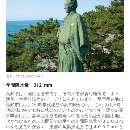
出典：
https://kochike.jp
年間降水量 3121mm
高知県は四国にある県です。その大半が農村地帯で、山々、
河川、太平洋沿岸のビーチで知られています。県庁所在地の
高知市には、1600 年代建立の高知城があり、これは江戸時
代の城の中でも特に状態のよいもののひとつです。暖かい夏
の季節には、黒潮上を渡る南寄りの湿った気流が四国山地に
吹きつけるため、山間部では平年の年間降水量が３０００ｍ
ｍを超える所が多く、東部の魚梁瀬地方では４０００ｍｍと