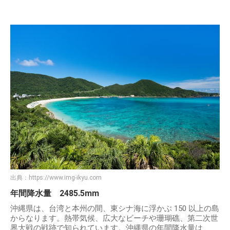
出典：
https://www.img-ikyu.com
年間降水量 2485.5mm
沖縄県は、台湾と本州の間、東シナ海に浮かぶ 150 以上の島
からなります。熱帯気候、広大なビーチや珊瑚礁、第二次世
界大戦の戦跡で知られています。沖縄県の年間降水量は