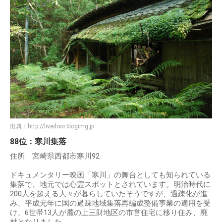
出典：
http://livedoor.blogimg.jp
88位：寒川集落
住所 宮崎県西都市寒川92
ドキュメンタリー映画「寒川」の舞台としても知られている
集落で、地元では心霊スポットとされています。明治時代に
200人を超える人々が暮らしていたそうですが、過疎化が進
み、平成元年に国の過疎地域集落再編成整備事業の適用を受
け、6世帯13人が麓の上三財地区の市営住宅に移り住み、廃