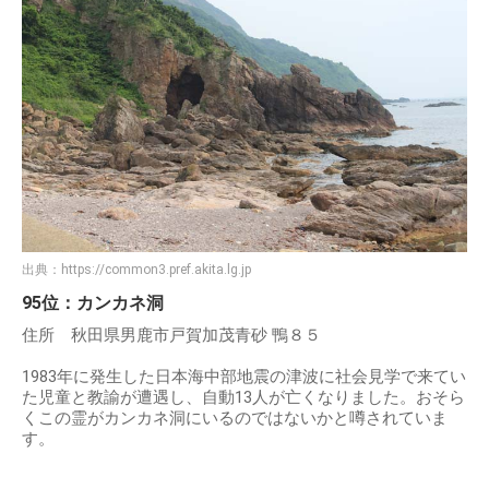
出典：
https://common3.pref.akita.lg.jp
95位：カンカネ洞
住所 秋田県男鹿市戸賀加茂青砂 鴨８５
1983年に発生した日本海中部地震の津波に社会見学で来てい
た児童と教諭が遭遇し、自動13人が亡くなりました。おそら
くこの霊がカンカネ洞にいるのではないかと噂されていま
す。