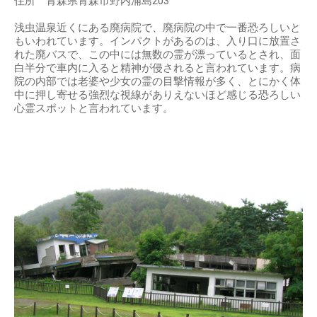
住所 青森県青森市野内浦島203
浅虫温泉近くにある廃病院で、廃病院の中で一番恐ろしいと
もいわれています。インパクトがあるのは、入り口に放置さ
れた廃バスで、この中には無数の霊が漂っているとされ、面
白半分で車内に入ると精神が侵されると言われています。病
院の内部では老婆や少女の霊の目撃情報が多く、とにかく体
中に押し寄せる強烈な視線がありえないほど感じる恐ろしい
心霊スポットと言われています。