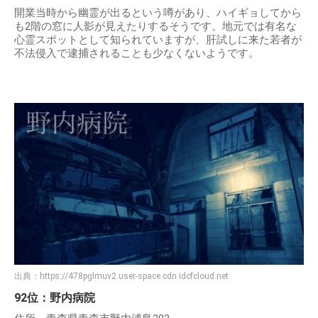
開業当時から幽霊が出るという噂があり、ハイギョしてから
も2階の窓に人影が見えたりするそうです。地元では有名な
心霊スポットとして知られていますが、肝試しに来た若者が
不法侵入で逮捕されることも少なくないようです。
出典：
https://478pglmuv2.user-space.cdn.idcfcloud.net
92位：野内病院