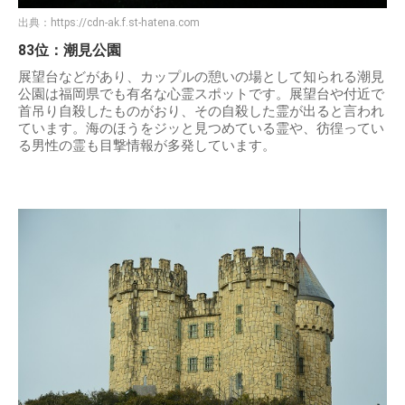
出典：
https://cdn-ak.f.st-hatena.com
83位：潮見公園
展望台などがあり、カップルの憩いの場として知られる潮見
公園は福岡県でも有名な心霊スポットです。展望台や付近で
首吊り自殺したものがおり、その自殺した霊が出ると言われ
ています。海のほうをジッと見つめている霊や、彷徨ってい
る男性の霊も目撃情報が多発しています。