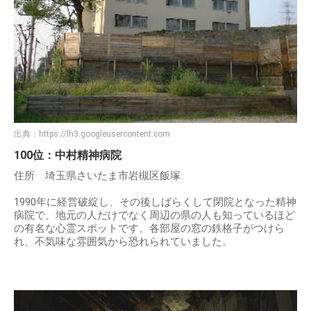
出典：
https://lh3.googleusercontent.com
100位：中村精神病院
住所 埼玉県さいたま市岩槻区飯塚
1990年に経営破綻し、その後しばらくして閉院となった精神
病院で、地元の人だけでなく周辺の県の人も知っているほど
の有名な心霊スポットです。各部屋の窓の鉄格子がつけら
れ、不気味な雰囲気から恐れられていました。