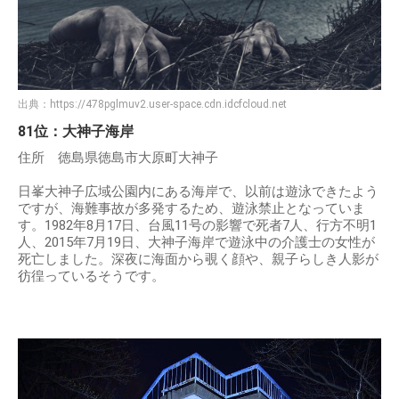
出典：
https://478pglmuv2.user-space.cdn.idcfcloud.net
81位：大神子海岸
住所 徳島県徳島市大原町大神子
日峯大神子広域公園内にある海岸で、以前は遊泳できたよう
ですが、海難事故が多発するため、遊泳禁止となっていま
す。1982年8月17日、台風11号の影響で死者7人、行方不明1
人、2015年7月19日、大神子海岸で遊泳中の介護士の女性が
死亡しました。深夜に海面から覗く顔や、親子らしき人影が
彷徨っているそうです。