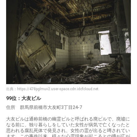
出典：
https://478pglmuv2.user-space.cdn.idcfcloud.net
99位：大友ビル
住所 群馬県前橋市大友町3丁目24-7
大友ビルは通称前橋の幽霊ビルと呼ばれる廃ビルで、廃墟に
なる前に、独り暮らしをしていた女性が病気で亡くなったと
思われる腐乱死体で発見され、女性の霊が出ると噂されてい
ます。この事件以来、様々な心霊現象が起こるとの噂が広が