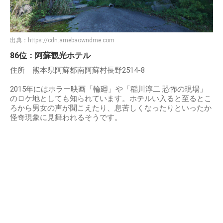
出典：
https://cdn.amebaowndme.com
86位：阿蘇観光ホテル
住所 熊本県阿蘇郡南阿蘇村長野2514-8
2015年にはホラー映画「輪廻」や「稲川淳二 恐怖の現場」
のロケ地としても知られています。ホテルい入ると至るとこ
ろから男女の声が聞こえたり、息苦しくなったりといったか
怪奇現象に見舞われるそうです。