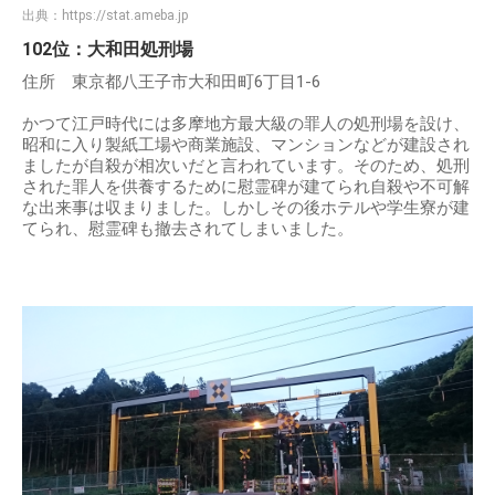
出典：
https://stat.ameba.jp
102位：大和田処刑場
住所 東京都八王子市大和田町6丁目1-6
かつて江戸時代には多摩地方最大級の罪人の処刑場を設け、
昭和に入り製紙工場や商業施設、マンションなどが建設され
ましたが自殺が相次いだと言われています。そのため、処刑
された罪人を供養するために慰霊碑が建てられ自殺や不可解
な出来事は収まりました。しかしその後ホテルや学生寮が建
てられ、慰霊碑も撤去されてしまいました。