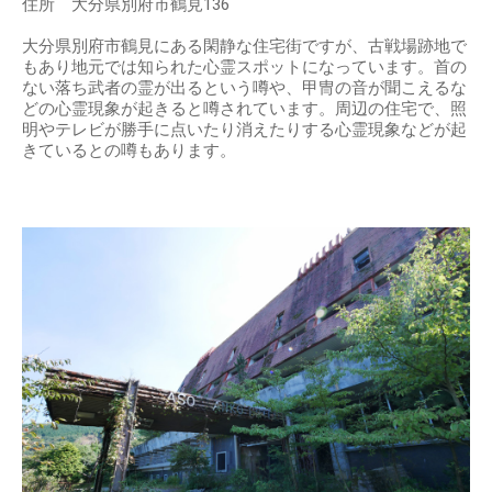
住所 大分県別府市鶴見136
大分県別府市鶴見にある閑静な住宅街ですが、古戦場跡地で
もあり地元では知られた心霊スポットになっています。首の
ない落ち武者の霊が出るという噂や、甲冑の音が聞こえるな
どの心霊現象が起きると噂されています。周辺の住宅で、照
明やテレビが勝手に点いたり消えたりする心霊現象などが起
きているとの噂もあります。