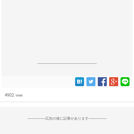
------------------------------------------------------------------
4902
view
--------------------広告の後に記事があります--------------------