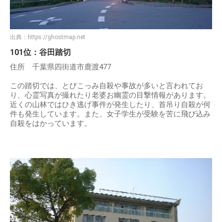
出典：
https://ghostmap.net
101位：谷田踏切
住所 千葉県四街道市鹿渡477
この踏切では、とびこっみ自殺や事故が多いと言われてお
り、心霊写真が撮れたり老婆お幽霊の目撃情報があります。
近くの山林ではひき逃げ事件が発生したり、首吊り自殺が何
件も発生しています。また、女子学生が受験を苦に飛び込み
自殺をはかっています。