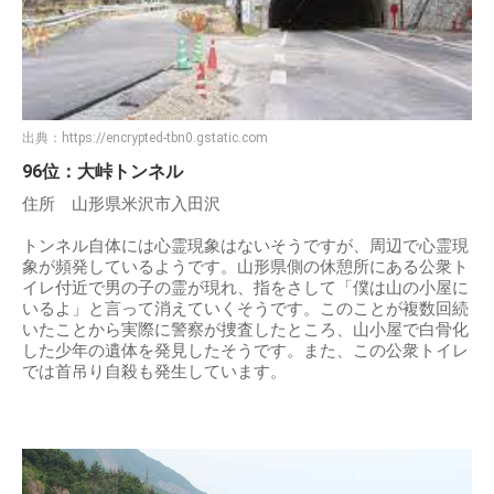
出典：
https://encrypted-tbn0.gstatic.com
96位：大峠トンネル
住所 山形県米沢市入田沢
トンネル自体には心霊現象はないそうですが、周辺で心霊現
象が頻発しているようです。山形県側の休憩所にある公衆ト
イレ付近で男の子の霊が現れ、指をさして「僕は山の小屋に
いるよ」と言って消えていくそうです。このことが複数回続
いたことから実際に警察が捜査したところ、山小屋で白骨化
した少年の遺体を発見したそうです。また、この公衆トイレ
では首吊り自殺も発生しています。