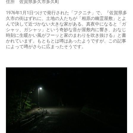
住所 佐賀県多久市多久町
1976年1月1日つけで発行された「フクニチ」で、『佐賀県多
久市の街はずれに、土地の人たちが「相原の幽霊屋敷」とよ
んで決して近づかない大きな家がある。真夜中になると「ガ
シャッ、ガシャッ」という奇妙な音が屋敷内に響き、おなじ
時刻に生暖かい風がフーッと家のまわりを吹き抜ける』と書
かれています。もともとは噂はあったようですが、この記事
によって噂がさらに広まったそうです。