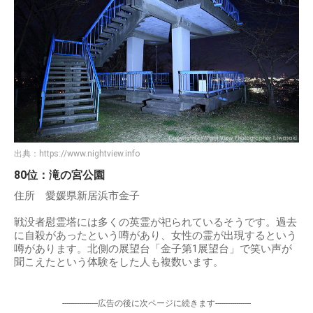
出典：
https://www.nightview.info
80位：滝の宮公園
住所 愛媛県新居浜市金子
戦没者慰霊塔には多くの英霊が祀られているそうです。過去
に自殺があったという噂があり、女性の霊が出現するという
噂があります。北側の展望台「金子第1展望台」で笑い声が
聞こえたという体験をした人も複数います。
-----------------広告の後に次ページに続きます-----------------