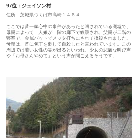
97位：ジェイソン村
住所 茨城県つくば市高崎１４６４
ここでは昔一家心中の事件があったと噂されている廃墟で、
母親によって一人娘が一階の廊下で絞殺され、父親が二階の
寝室で、金属バットでメッタ打ちにされて撲殺されました。
母親は、首に包丁を刺して自殺したと言われています。この
周辺では若い女性の霊が出るといわれ、少女の悲痛な叫び声
や「お母さんやめて」という声が聞こえるそうです。