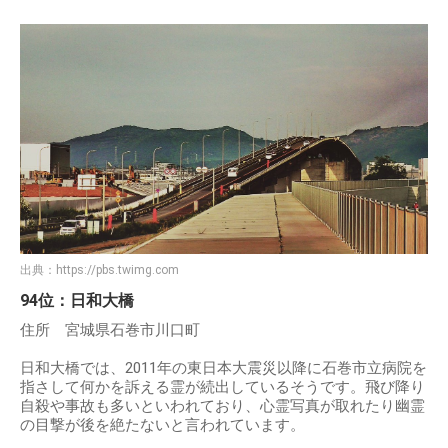
出典：
https://pbs.twimg.com
94位：日和大橋
住所 宮城県石巻市川口町
日和大橋では、2011年の東日本大震災以降に石巻市立病院を
指さして何かを訴える霊が続出しているそうです。飛び降り
自殺や事故も多いといわれており、心霊写真が取れたり幽霊
の目撃が後を絶たないと言われています。