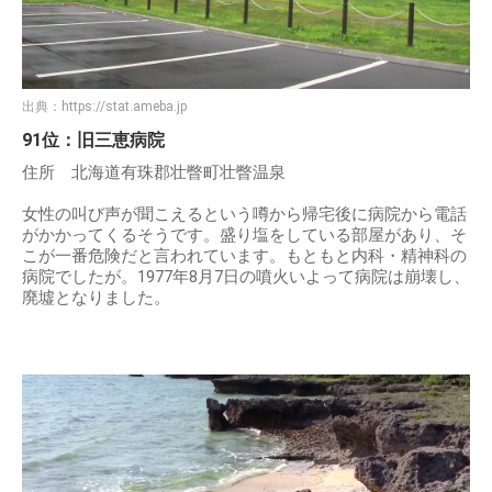
出典：
https://stat.ameba.jp
91位：旧三恵病院
住所 北海道有珠郡壮瞥町壮瞥温泉
女性の叫び声が聞こえるという噂から帰宅後に病院から電話
がかかってくるそうです。盛り塩をしている部屋があり、そ
こが一番危険だと言われています。もともと内科・精神科の
病院でしたが。1977年8月7日の噴火いよって病院は崩壊し、
廃墟となりました。