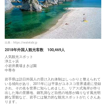
出典：
https://iwatetabi.jp
2018年外国人観光客数 100,469人
人気観光スポット
浄土ヶ浜
小岩井農場まきば園
中尊寺
岩手県は訪日外国人の受け入れ体制はしっかりと整えられて
いる傾向があり、2011年には平泉がユネスコ世界遺産に登録
され、その名を世界に知らしめました。リアス式海岸が作り
出した海の景勝地、鍾乳洞など自然の地形が織りなす風光明
媚な景観など、岩手には魅力的な観光スポットがたくさんあ
ります。