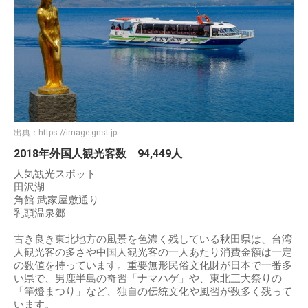
出典：
https://image.gnst.jp
2018年外国人観光客数 94,449人
人気観光スポット
田沢湖
角館 武家屋敷通り
乳頭温泉郷
古き良き東北地方の風景を色濃く残している秋田県は、台湾
人観光客の多さや中国人観光客の一人あたり消費金額は一定
の数値を持っています。重要無形民俗文化財が日本で一番多
い県で、男鹿半島の奇習「ナマハゲ」や、東北三大祭りの
「竿燈まつり」など、独自の伝統文化や風習が数多く残って
います。