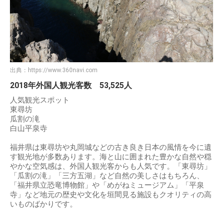
出典：
https://www.360navi.com
2018年外国人観光客数 53,525人
人気観光スポット
東尋坊
瓜割の滝
白山平泉寺
福井県は東尋坊や丸岡城などの古き良き日本の風情を今に遺
す観光地が多数あります。海と山に囲まれた豊かな自然や穏
やかな空気感は、外国人観光客からも人気です。「東尋坊」
「瓜割の滝」「三方五湖」など自然の美しさはもちろん、
「福井県立恐竜博物館」や「めがねミュージアム」「平泉
寺」など地元の歴史や文化を垣間見る施設もクオリティの高
いものばかりです。