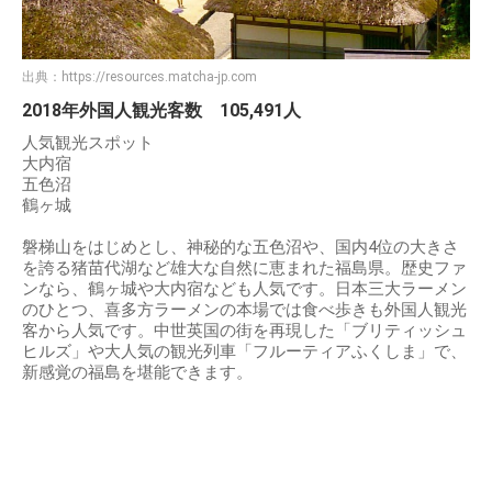
出典：
https://resources.matcha-jp.com
2018年外国人観光客数 105,491人
人気観光スポット
大内宿
五色沼
鶴ヶ城
磐梯山をはじめとし、神秘的な五色沼や、国内4位の大きさ
を誇る猪苗代湖など雄大な自然に恵まれた福島県。歴史ファ
ンなら、鶴ヶ城や大内宿なども人気です。日本三大ラーメン
のひとつ、喜多方ラーメンの本場では食べ歩きも外国人観光
客から人気です。中世英国の街を再現した「ブリティッシュ
ヒルズ」や大人気の観光列車「フルーティアふくしま」で、
新感覚の福島を堪能できます。