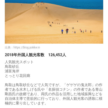
出典：
https://blog.pokke.in
2018年外国人観光客数 126,452人
人気観光スポット
鳥取砂丘
浦富海岸
とっとり花回廊
鳥取は鳥取砂丘などで人気ですが、「ゲゲゲの鬼太郎」の作
者である水木しげる氏や「名探偵コナン」の作者である青山
剛昌氏の故郷であり、両氏の作品を活用した地域振興などを
自治体主導で意欲的に行っており、外国人観光客の誘致に積
極的に乗り出しています。