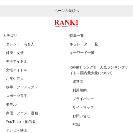
ページの先頭へ
カテゴリ
特集一覧
タレント・有名人
キュレーター一覧
俳優・女優
キーワード一覧
男性アイドル
RANK1[ランク1]｜人気ランキングサ
女性アイドル
イト～国内最大級について
お笑い芸人
運営者
歌手・アーティスト
利用規約
スポーツ選手
プライバシー
モデル
サイトマップ
声優・アニメ・漫画
お問い合せ
YouTuber・配信者
PC版
テレビ・映画