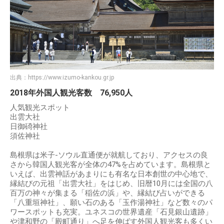
出典：
https://www.izumo-kankou.gr.jp
2018年外国人観光客数 76,950人
人気観光スポット
出雲大社
日御碕神社
須佐神社
島根県は米子-ソウル直通便が就航しており、アクセスの良
さから韓国人観光客が全体の47%を占めています。島根県と
いえば、出雲神話があまりにも有名な日本創世の中心地で、
縁結びの元祖「出雲大社」をはじめ、旧暦10月には全国の八
百万の神々が集まる「稲佐の浜」や、縁結び占いができる
「八重垣神社」、願い石のある「玉作湯神社」など数々のパ
ワースポットも充実。ユネスコの世界遺産「石見銀山遺跡」
や津和野の「殿町通り」へ足を伸ばす外国人観光客も多くい