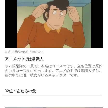
出典：
https://pbs.twimg.com
アニメの中では常識人
ラム親衛隊の一員で、本名はコースケです。立ち位置は原作
の白井コースケに相当します。アニメの中では常識人で4人
組の中では唯一彼女がいるキャラクターです。
32位：あたるの父