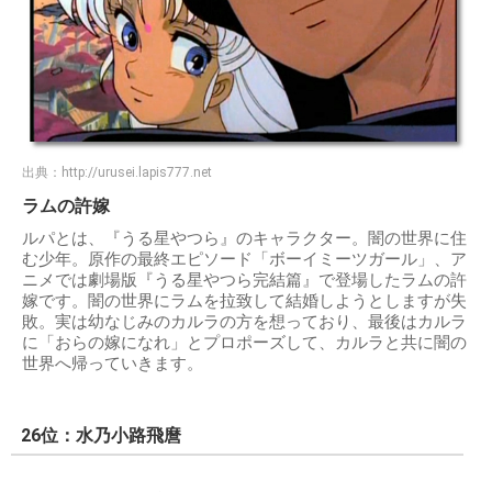
出典：
http://urusei.lapis777.net
ラムの許嫁
ルパとは、『うる星やつら』のキャラクター。闇の世界に住
む少年。原作の最終エピソード「ボーイミーツガール」、ア
ニメでは劇場版『うる星やつら完結篇』で登場したラムの許
嫁です。闇の世界にラムを拉致して結婚しようとしますが失
敗。実は幼なじみのカルラの方を想っており、最後はカルラ
に「おらの嫁になれ」とプロポーズして、カルラと共に闇の
世界へ帰っていきます。
26位：水乃小路飛麿