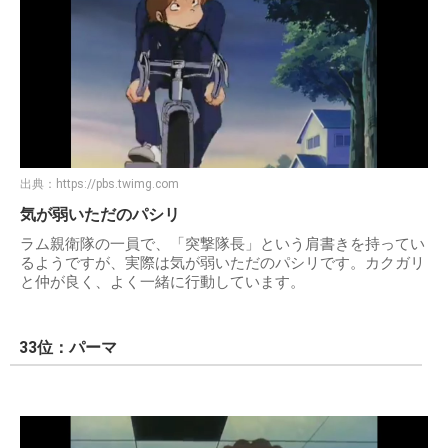
出典：
https://pbs.twimg.com
気が弱いただのパシリ
ラム親衛隊の一員で、「突撃隊長」という肩書きを持ってい
るようですが、実際は気が弱いただのパシリです。カクガリ
と仲が良く、よく一緒に行動しています。
33位：パーマ