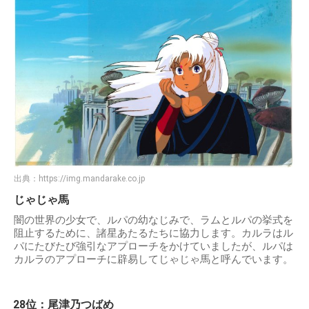
出典：
https://img.mandarake.co.jp
じゃじゃ馬
闇の世界の少女で、ルパの幼なじみで、ラムとルパの挙式を
阻止するために、諸星あたるたちに協力します。カルラはル
パにたびたび強引なアプローチをかけていましたが、ルパは
カルラのアプローチに辟易してじゃじゃ馬と呼んでいます。
28位：尾津乃つばめ