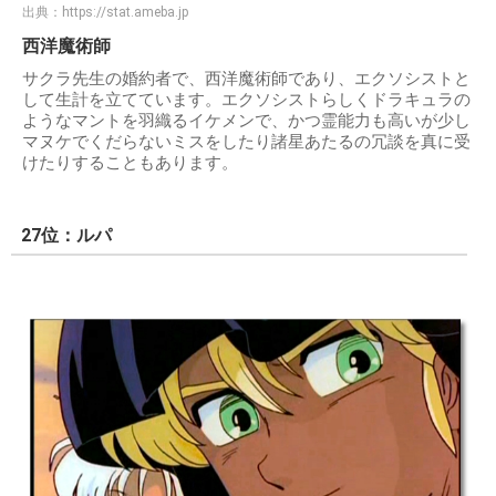
出典：
https://stat.ameba.jp
西洋魔術師
サクラ先生の婚約者で、西洋魔術師であり、エクソシストと
して生計を立てています。エクソシストらしくドラキュラの
ようなマントを羽織るイケメンで、かつ霊能力も高いが少し
マヌケでくだらないミスをしたり諸星あたるの冗談を真に受
けたりすることもあります。
27位：ルパ