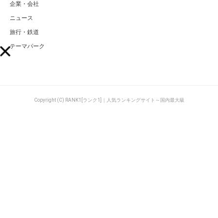
企業・会社
ニュース
旅行・鉄道
テーマパーク
Copyright (C) RANK1[ランク1]｜人気ランキングサイト～国内最大級