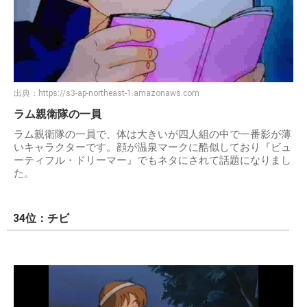
出典：
https://s3-ap-northeast-1.amazonaws.com
ラム親衛隊の一員
ラム親衛隊の一員で、体は大きいが四人組の中で一番影が薄
いキャラクターです。顔が温泉マークに酷似しており『ビュ
ーティフル・ドリーマー』でもネタにされて話題になりまし
た。
34位：チビ