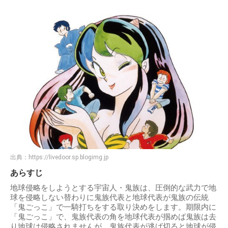
出典：
https://livedoor.sp.blogimg.jp
あらすじ
地球侵略をしようとする宇宙人・鬼族は、圧倒的な武力で地
球を侵略しない替わりに鬼族代表と地球代表が鬼族の伝統
「鬼ごっこ」で一騎打ちをする取り決めをします。期限内に
「鬼ごっこ」で、鬼族代表の角を地球代表が掴めば鬼族は去
り地球は侵略されませんが、鬼族代表が逃げ切ると地球が侵