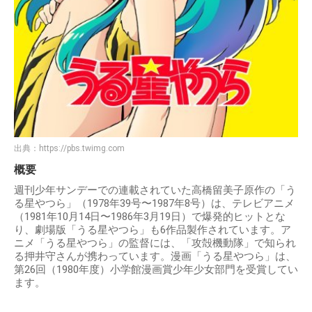
出典：
https://pbs.twimg.com
概要
週刊少年サンデーでの連載されていた高橋留美子原作の「う
る星やつら」（1978年39号〜1987年8号）は、テレビアニメ
（1981年10月14日〜1986年3月19日）で爆発的ヒットとな
り、劇場版「うる星やつら」も6作品製作されています。ア
ニメ「うる星やつら」の監督には、「攻殻機動隊」で知られ
る押井守さんが携わっています。漫画「うる星やつら」は、
第26回（1980年度）小学館漫画賞少年少女部門を受賞してい
ます。