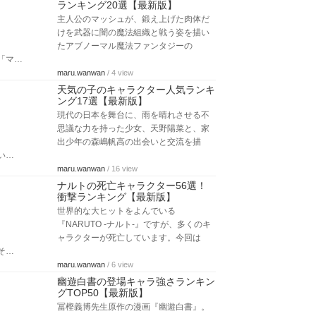
ランキング20選【最新版】
主人公のマッシュが、鍛え上げた肉体だ
けを武器に闇の魔法組織と戦う姿を描い
たアブノーマル魔法ファンタジーの
「マ…
maru.wanwan
/ 4 view
天気の子のキャラクター人気ランキ
ング17選【最新版】
現代の日本を舞台に、雨を晴れさせる不
思議な力を持った少女、天野陽菜と、家
出少年の森嶋帆高の出会いと交流を描
い…
maru.wanwan
/ 16 view
ナルトの死亡キャラクター56選！
衝撃ランキング【最新版】
世界的な大ヒットをよんでいる
『NARUTO -ナルト-』ですが、多くのキ
ャラクターが死亡しています。今回は
そ…
maru.wanwan
/ 6 view
幽遊白書の登場キャラ強さランキン
グTOP50【最新版】
冨樫義博先生原作の漫画『幽遊白書』。