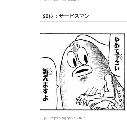
28位：サービスマン
出典：
https://img.gamewith.jp