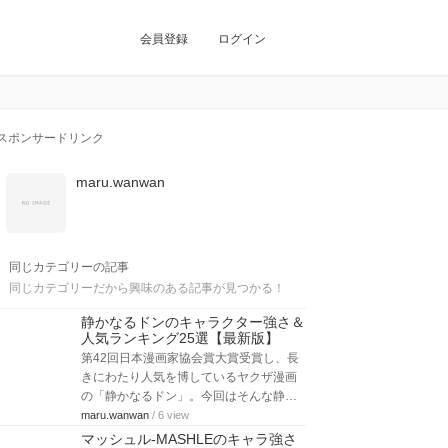
会員登録
ログイン
スポンサードリンク
maru.wanwan
同じカテゴリーの記事
同じカテゴリーだから興味のある記事が見つかる！
静かなるドンのキャラクター強さ＆
人気ランキング25選【最新版】
第42回日本漫画家協会賞大賞受賞し、長
きにわたり人気を博しているヤクザ漫画
の「静かなるドン」。今回はそんな静…
maru.wanwan
/ 6 view
マッシュル-MASHLEのキャラ強さ