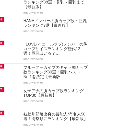
ランキング38選！貧乳～巨乳まで
【最新版】
maru.wanwan
4
HANAメンバーの胸カップ数・巨乳
ランキング7選【最新版】
maru.wanwan
5
=LOVE(イコールラブ)メンバーの胸
カップサイズランキング歴代12
選！巨乳はいる？…
maru.wanwan
6
ブルーアーカイブのキャラ胸カップ
数ランキング80選！巨乳バスト
No.1を決定【最新版…
maru.wanwan
7
女子アナの胸カップ数ランキング
TOP30【最新版】
maru.wanwan
8
被差別部落出身の芸能人/有名人50
選！衝撃順にランキング【最新版】
maru.wanwan