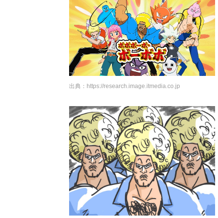
出典：
https://research.image.itmedia.co.jp