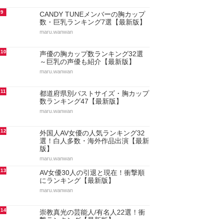
9
CANDY TUNEメンバーの胸カップ
数・巨乳ランキング7選【最新版】
maru.wanwan
10
声優の胸カップ数ランキング32選
～巨乳の声優も紹介【最新版】
maru.wanwan
11
都道府県別バストサイズ・胸カップ
数ランキング47【最新版】
maru.wanwan
12
外国人AV女優の人気ランキング32
選！白人多数・海外作品出演【最新
版】
maru.wanwan
13
AV女優30人の引退と現在！衝撃順
にランキング【最新版】
maru.wanwan
14
崇教真光の芸能人/有名人22選！衝