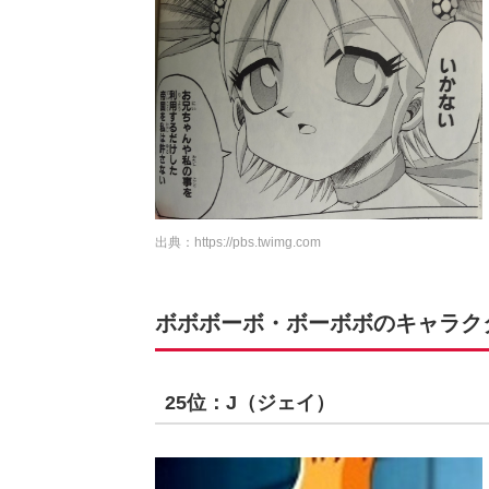
出典：
https://pbs.twimg.com
ボボボーボ・ボーボボのキャラクター
25位：J（ジェイ）