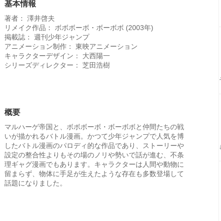
基本情報
著者： 澤井啓夫
リメイク作品： ボボボーボ・ボーボボ (2003年)
掲載誌： 週刊少年ジャンプ
アニメーション制作： 東映アニメーション
キャラクターデザイン： 大西陽一
シリーズディレクター： 芝田浩樹
概要
マルハーゲ帝国と、ボボボーボ・ボーボボと仲間たちの戦
いが描かれるバトル漫画。かつて少年ジャンプで人気を博
したバトル漫画のパロディ的な作品であり、ストーリーや
設定の整合性よりもその場のノリや勢いで話が進む、不条
理ギャグ漫画でもあります。キャラクターは人間や動物に
留まらず、物体に手足が生えたような存在も多数登場して
話題になりました。