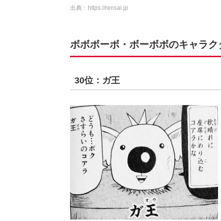
出典：
https://rensai.jp
ボボボーボ・ボーボボのキャラクター
30位：ガ王