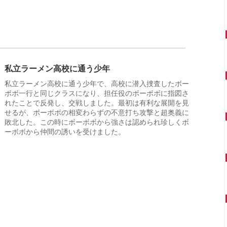
私立ラーメン高校に通う少年
私立ラーメン高校に通う少年で、高校に潜入捜査したボー
ボボ一行と同じクラスになり、担任役のボーボボに指図さ
れたことで反発し、交戦しました。最初は有利な展開を見
せるが、ボーボボの相変わらずの不意打ち攻撃と超奥義に
敗北した。この時にボーボボから強さは認められ珍しくボ
ーボボから仲間の誘いを受けました。