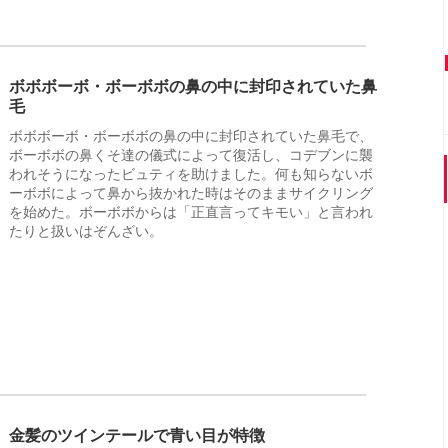
ボボボーボ・ボーボボの鼻の中に封印されていた鼻
毛
ボボボーボ・ボーボボの鼻の中に封印されていた鼻毛で、
ボーボボの鼻くそ達の儀式によって復活し、コデブンに襲
われそうになったビュティを助けました。何も知らないボ
ーボボによって鼻から抜かれた時はそのままサイクリング
を始めた。ボーボボからは「正直言ってキモい」と言われ
たりと扱いはぞんざい。
金髪のツインテールで青い目が特徴