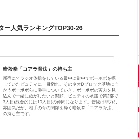
人気ランキングTOP30-26
暗殺拳「コアラ骨法」の持ち主
新宿にてラジオ体操をしている最中に街中でボーボボを探
していたビュティに一目惚れ。そのネオDブロック基地に向
かうボーボボらに勝手についていき、ボーボボの実力を見
込んで一緒に旅がしたいと懇願。ビュティの承諾で第2部で
3人目(総合的には10人目)の仲間になります。普段は非力な
雰囲気だが、相手の骨の関節を砕く暗殺拳「コアラ骨法」
の持ち主です。