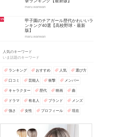
撃ランキング【最新版】
maru.wanwan
15
甲子園のチアガール歴代かわいいラ
ンキング40選【高校野球・最新
版】
maru.wanwan
人気のキーワード
いま話題のキーワード
ランキング
おすすめ
人気
選び方
口コミ
芸能人
衝撃
メンバー
キャラクター
歴代
映画
曲
ドラマ
有名人
ブランド
メンズ
強さ
女性
プロフィール
現在