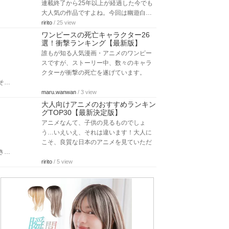
連載終了から25年以上が経過した今でも
大人気の作品ですよね。今回は幽遊白…
ririto
/ 25 view
ワンピースの死亡キャラクター26
選！衝撃ランキング【最新版】
誰もが知る人気漫画・アニメのワンピー
スですが、ストーリー中、数々のキャラ
クターが衝撃の死亡を遂げています。
そ…
maru.wanwan
/ 3 view
大人向けアニメのおすすめランキン
グTOP30【最新決定版】
アニメなんて、子供の見るものでしょ
う…いえいえ、それは違います！大人に
こそ、良質な日本のアニメを見ていただ
き…
ririto
/ 5 view