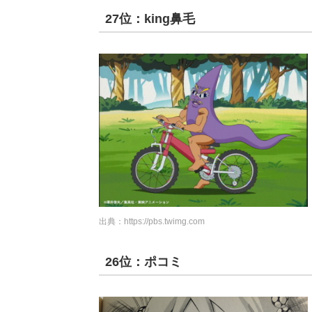
27位：king鼻毛
出典：
https://pbs.twimg.com
26位：ポコミ