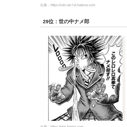
出典：
https://cdn-ak.f.st-hatena.com
29位：世の中ナメ郎
出典：
https://pbs.twimg.com