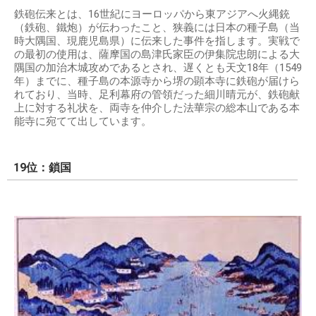
鉄砲伝来とは、16世紀にヨーロッパから東アジアへ火縄銃
（鉄砲、鐵炮）が伝わったこと、狭義には日本の種子島（当
時大隅国、現鹿児島県）に伝来した事件を指します。実戦で
の最初の使用は、薩摩国の島津氏家臣の伊集院忠朗による大
隅国の加治木城攻めであるとされ、遅くとも天文18年（1549
年）までに、種子島の本源寺から堺の顕本寺に鉄砲が届けら
れており、当時、足利幕府の管領だった細川晴元が、鉄砲献
上に対する礼状を、両寺を仲介した法華宗の総本山である本
能寺に宛てて出しています。
19位：鎖国