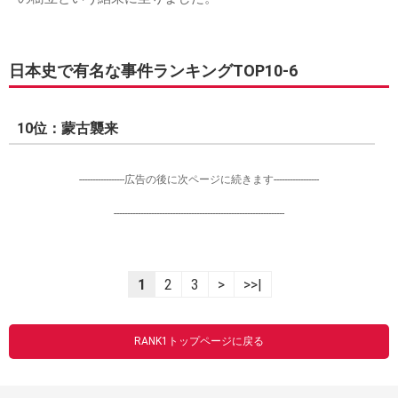
日本史で有名な事件ランキングTOP10-6
10位：蒙古襲来
-----------------広告の後に次ページに続きます-----------------
----------------------------------------------------------------
1
2
3
>
>>|
RANK1トップページに戻る