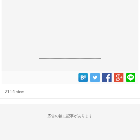
------------------------------------------------------------------
2114
view
--------------------広告の後に記事があります--------------------