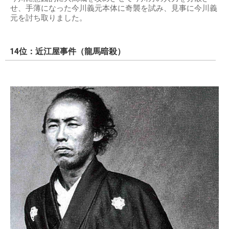
せ、手薄になった今川義元本体に奇襲を試み、見事に今川義
元を討ち取りました。
14位：近江屋事件（龍馬暗殺）