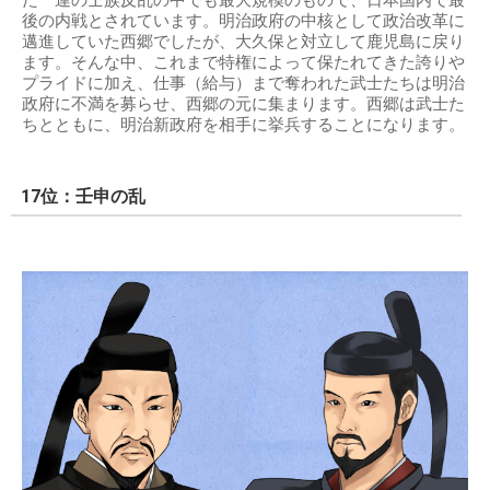
後の内戦とされています。明治政府の中核として政治改革に
邁進していた西郷でしたが、大久保と対立して鹿児島に戻り
ます。そんな中、これまで特権によって保たれてきた誇りや
プライドに加え、仕事（給与）まで奪われた武士たちは明治
政府に不満を募らせ、西郷の元に集まります。西郷は武士た
ちとともに、明治新政府を相手に挙兵することになります。
17位：壬申の乱