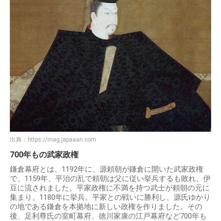
出典：
https://mag.japaaan.com
700年もの武家政権
鎌倉幕府とは、1192年に、源頼朝が鎌倉に開いた武家政権
で、1159年、平治の乱で頼朝は父に従い挙兵するも敗れ、伊
豆に流されました。平家政権に不満を持つ武士が頼朝の元に
集まり、1180年に挙兵。平家との戦いに勝利し、源氏ゆかり
の地である鎌倉を本拠地に新しい政権を作りました。その
後、足利尊氏の室町幕府、徳川家康の江戸幕府など700年も