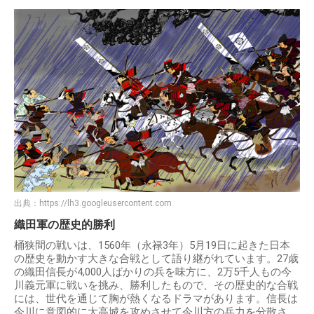
出典：
https://lh3.googleusercontent.com
織田軍の歴史的勝利
桶狭間の戦いは、1560年（永禄3年）5月19日に起きた日本
の歴史を動かす大きな合戦として語り継がれています。27歳
の織田信長が4,000人ばかりの兵を味方に、2万5千人もの今
川義元軍に戦いを挑み、勝利したもので、その歴史的な合戦
には、世代を通じて胸が熱くなるドラマがあります。信長は
今川に意図的に大高城を攻めさせて今川方の兵力を分散さ