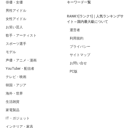
俳優・女優
キーワード一覧
男性アイドル
RANK1[ランク1]｜人気ランキングサ
女性アイドル
イト～国内最大級について
お笑い芸人
運営者
歌手・アーティスト
利用規約
スポーツ選手
プライバシー
モデル
サイトマップ
声優・アニメ・漫画
お問い合せ
YouTuber・配信者
PC版
テレビ・映画
韓国・アジア
海外・世界
生活雑貨
家電製品
IT・ガジェット
インテリア・家具