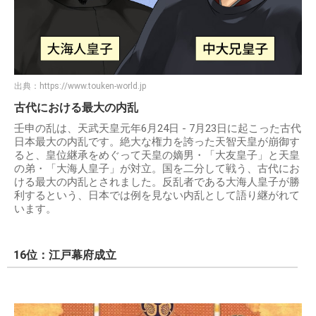
出典：
https://www.touken-world.jp
古代における最大の内乱
壬申の乱は、天武天皇元年6月24日 - 7月23日に起こった古代
日本最大の内乱です。絶大な権力を誇った天智天皇が崩御す
ると、皇位継承をめぐって天皇の嫡男・「大友皇子」と天皇
の弟・「大海人皇子」が対立。国を二分して戦う、古代にお
ける最大の内乱とされました。反乱者である大海人皇子が勝
利するという、日本では例を見ない内乱として語り継がれて
います。
16位：江戸幕府成立