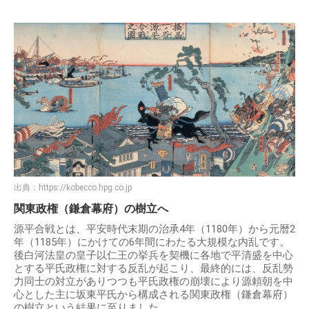
出典：
https://kobecco.hpg.co.jp
関東政権（鎌倉幕府）の樹立へ
源平合戦とは、平安時代末期の治承4年（1180年）から元暦2
年（1185年）にかけての6年間にわたる大規模な内乱です。
後白河法皇の皇子以仁王の挙兵を契機に各地で平清盛を中心
とする平氏政権に対する反乱が起こり、最終的には、反乱勢
力同士の対立がありつつも平氏政権の崩壊により源頼朝を中
心とした主に坂東平氏から構成される関東政権（鎌倉幕府）
の樹立という結果に至りました。