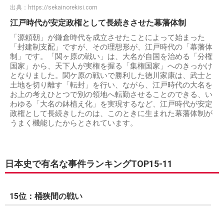
出典：
https://sekainorekisi.com
江戸時代が安定政権として長続きさせた幕藩体制
「源頼朝」が鎌倉時代を成立させたことによって始まった
「封建制支配」ですが、その理想形が、江戸時代の「幕藩体
制」です。「関ヶ原の戦い」は、大名が自国を治める「分権
国家」から、天下人が実権を握る「集権国家」へのきっかけ
となりました。関ケ原の戦いで勝利した徳川家康は、武士と
土地を切り離す「転封」を行い、ながら、江戸時代の大名を
お上の考えひとつで別の領地へ転勤させることのできる、い
わゆる「大名の鉢植え化」を実現するなど、江戸時代が安定
政権として長続きしたのは、このときに生まれた幕藩体制が
うまく機能したからとされています。
日本史で有名な事件ランキングTOP15-11
15位：桶狭間の戦い