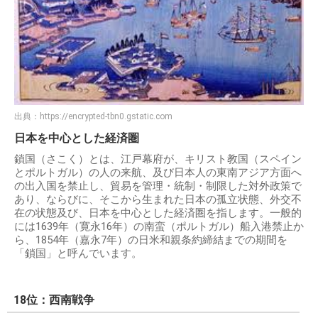
出典：
https://encrypted-tbn0.gstatic.com
日本を中心とした経済圏
鎖国（さこく）とは、江戸幕府が、キリスト教国（スペイン
とポルトガル）の人の来航、及び日本人の東南アジア方面へ
の出入国を禁止し、貿易を管理・統制・制限した対外政策で
あり、ならびに、そこから生まれた日本の孤立状態、外交不
在の状態及び、日本を中心とした経済圏を指します。一般的
には1639年（寛永16年）の南蛮（ポルトガル）船入港禁止か
ら、1854年（嘉永7年）の日米和親条約締結までの期間を
「鎖国」と呼んでいます。
18位：西南戦争