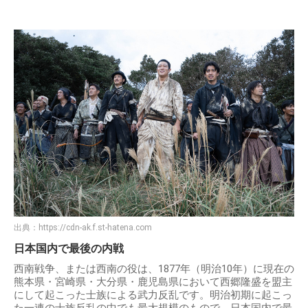
出典：
https://cdn-ak.f.st-hatena.com
日本国内で最後の内戦
西南戦争、または西南の役は、1877年（明治10年）に現在の
熊本県・宮崎県・大分県・鹿児島県において西郷隆盛を盟主
にして起こった士族による武力反乱です。明治初期に起こっ
た一連の士族反乱の中でも最大規模のもので、日本国内で最