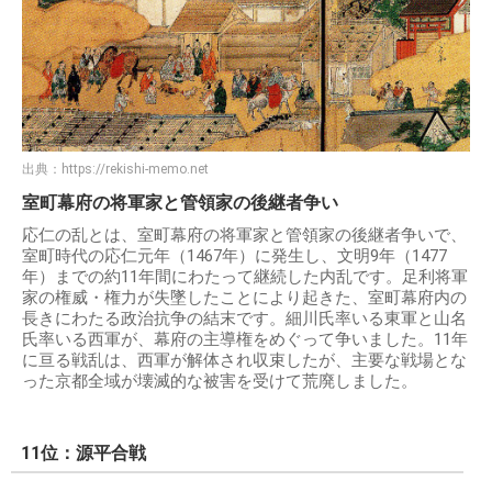
出典：
https://rekishi-memo.net
室町幕府の将軍家と管領家の後継者争い
応仁の乱とは、室町幕府の将軍家と管領家の後継者争いで、
室町時代の応仁元年（1467年）に発生し、文明9年（1477
年）までの約11年間にわたって継続した内乱です。足利将軍
家の権威・権力が失墜したことにより起きた、室町幕府内の
長きにわたる政治抗争の結末です。細川氏率いる東軍と山名
氏率いる西軍が、幕府の主導権をめぐって争いました。11年
に亘る戦乱は、西軍が解体され収束したが、主要な戦場とな
った京都全域が壊滅的な被害を受けて荒廃しました。
11位：源平合戦