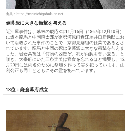
出典：
https://mainichigahakken.net
倒幕派に大きな衝撃を与える
近江屋事件は、幕末の慶応3年11月15日（1867年12月10日）
に坂本龍馬と中岡慎太郎が京都河原町近江屋井口新助邸にお
いて暗殺された事件のことで、京都見廻組の仕業であるとさ
れています。龍馬と中岡の死は倒幕派に大きな衝撃を与えま
した。岩倉具視は「何物の凶豎ぞ、我が両腕を奪い去る」と
嘆き、太宰府にいた三条実美は寝食を忘れるほど慟哭し、12
月20日には両名のために祭壇を作って霊を祀っています。由
利公正も同士とともにその霊を祀っています。
13位：鎌倉幕府成立