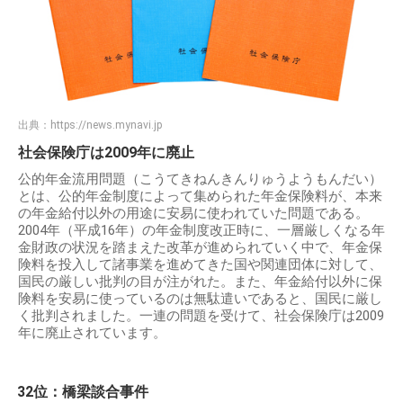
出典：
https://news.mynavi.jp
社会保険庁は2009年に廃止
公的年金流用問題（こうてきねんきんりゅうようもんだい）
とは、公的年金制度によって集められた年金保険料が、本来
の年金給付以外の用途に安易に使われていた問題である。
2004年（平成16年）の年金制度改正時に、一層厳しくなる年
金財政の状況を踏まえた改革が進められていく中で、年金保
険料を投入して諸事業を進めてきた国や関連団体に対して、
国民の厳しい批判の目が注がれた。また、年金給付以外に保
険料を安易に使っているのは無駄遣いであると、国民に厳し
く批判されました。一連の問題を受けて、社会保険庁は2009
年に廃止されています。
32位：橋梁談合事件