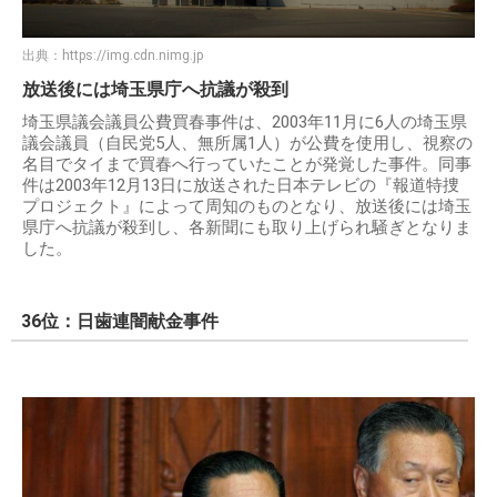
出典：
https://img.cdn.nimg.jp
放送後には埼玉県庁へ抗議が殺到
埼玉県議会議員公費買春事件は、2003年11月に6人の埼玉県
議会議員（自民党5人、無所属1人）が公費を使用し、視察の
名目でタイまで買春へ行っていたことが発覚した事件。同事
件は2003年12月13日に放送された日本テレビの『報道特捜
プロジェクト』によって周知のものとなり、放送後には埼玉
県庁へ抗議が殺到し、各新聞にも取り上げられ騒ぎとなりま
した。
36位：日歯連闇献金事件