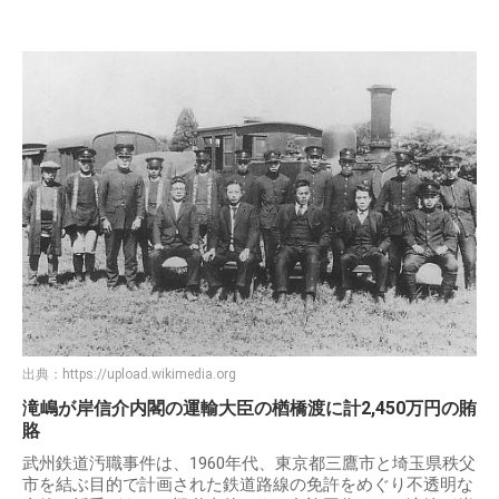
出典：
https://upload.wikimedia.org
滝嶋が岸信介内閣の運輸大臣の楢橋渡に計2,450万円の賄
賂
武州鉄道汚職事件は、1960年代、東京都三鷹市と埼玉県秩父
市を結ぶ目的で計画された鉄道路線の免許をめぐり不透明な