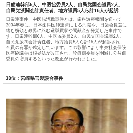
日歯連幹部6人、中医協委員2人、自民党国会議員2人、
自民党派閥会計責任者、地方議員5人ら計16人が起訴
日歯連事件、中医協汚職事件とは、歯科診療報酬を巡って
2004年春に、日本歯科医師連盟による汚職や、日歯会長選に
絡む横領と政界に絡む選挙買収や闇献金が発覚した事件で
す。日歯連幹部6人、中医協委員2人、自民党国会議員2人、
自民党派閥会計責任者、地方議員5人ら計16人が起訴され、
全員の有罪が確定しています。この影響により中央社会保険
医療協議会は根拠法が改正され、診療側委員を削減し公益側
委員の増員するといった改正が行われました。
38位：宮崎県官製談合事件