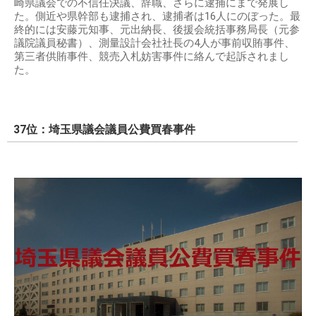
崎県議会での不信任決議、辞職、さらに逮捕にまで発展し
た。側近や県幹部も逮捕され、逮捕者は16人にのぼった。最
終的には安藤元知事、元出納長、後援会統括事務局長（元参
議院議員秘書）、測量設計会社社長の4人が事前収賄事件、
第三者供賄事件、競売入札妨害事件に絡んで起訴されまし
た。
37位：埼玉県議会議員公費買春事件