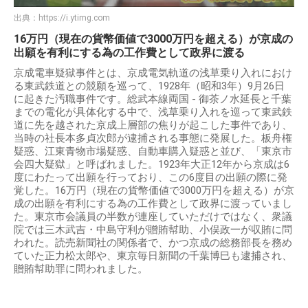
出典：
https://i.ytimg.com
16万円（現在の貨幣価値で3000万円を超える）が京成の
出願を有利にする為の工作費として政界に渡る
京成電車疑獄事件とは、京成電気軌道の浅草乗り入れにおけ
る東武鉄道との競願を巡って、1928年（昭和3年）9月26日
に起きた汚職事件です。総武本線両国 - 御茶ノ水延長と千葉
までの電化が具体化する中で、浅草乗り入れを巡って東武鉄
道に先を越された京成上層部の焦りが起こした事件であり、
当時の社長本多貞次郎が逮捕される事態に発展した。板舟権
疑惑、江東青物市場疑惑、自動車購入疑惑と並び、「東京市
会四大疑獄」と呼ばれました。1923年大正12年から京成は6
度にわたって出願を行っており、この6度目の出願の際に発
覚した。16万円（現在の貨幣価値で3000万円を超える）が京
成の出願を有利にする為の工作費として政界に渡っていまし
た。東京市会議員の半数が連座していただけではなく、衆議
院では三木武吉・中島守利が贈賄幇助、小俣政一が収賄に問
われた。読売新聞社の関係者で、かつ京成の総務部長を務め
ていた正力松太郎や、東京毎日新聞の千葉博巳も逮捕され、
贈賄幇助罪に問われました。