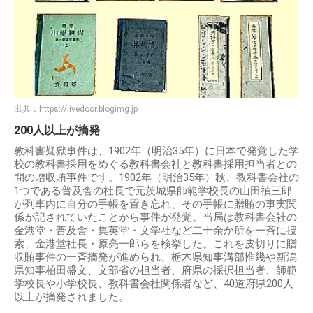
出典：
https://livedoor.blogimg.jp
200人以上が摘発
教科書疑獄事件は、1902年（明治35年）に日本で発覚した学
校の教科書採用をめぐる教科書会社と教科書採用担当者との
間の贈収賄事件です。1902年（明治35年）秋、教科書会社の
1つである普及舎の社長で元茨城県師範学校長の山田禎三郎
が列車内に自分の手帳を置き忘れ、その手帳に贈賄の事実関
係が記されていたことから事件が発覚。当局は教科書会社の
金港堂・普及舎・集英堂・文学社など二十余か所を一斉に捜
索、金港堂社長・原亮一郎らを検挙した。これを皮切りに贈
収賄事件の一斉摘発が進められ、栃木県知事溝部惟幾や新潟
県知事柏田盛文、文部省の担当者、府県の採択担当者、師範
学校長や小学校長、教科書会社関係者など、40道府県200人
以上が摘発されました。