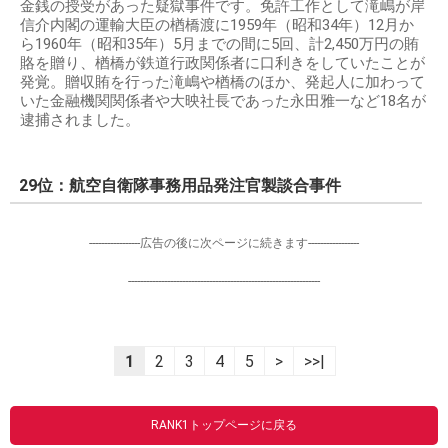
金銭の授受があった疑獄事件です。免許工作として滝嶋が岸
信介内閣の運輸大臣の楢橋渡に1959年（昭和34年）12月か
ら1960年（昭和35年）5月までの間に5回、計2,450万円の賄
賂を贈り、楢橋が鉄道行政関係者に口利きをしていたことが
発覚。贈収賄を行った滝嶋や楢橋のほか、発起人に加わって
いた金融機関関係者や大映社長であった永田雅一など18名が
逮捕されました。
29位：航空自衛隊事務用品発注官製談合事件
-----------------広告の後に次ページに続きます-----------------
----------------------------------------------------------------
1
2
3
4
5
>
>>|
RANK1トップページに戻る