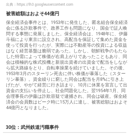
出典：
https://lh3.googleusercontent.com
被害総額はおよそ44億円
保全経済会事件とは、1953年に発生した、匿名組合保全経済
会に係る詐欺事件で、政界工作も問題になり、国会で証人喚
問する事態に発展しました。保全経済会は、1948年に、伊藤
斗福により東京に設立され、高配当を保証して集めた資金を
使って投資を行ったが、実際には不動産等の投資による収益
はなく経営基盤は脆弱であった。しかし、朝鮮戦争のもたら
した特需によって株価が右肩上がりであったこともあり、同
会は積極的な株式投機と新規出資者の出資金で配当をしなが
ら拡大路線をとり、自転車操業を続けていました。その後、
1953年3月のスターリン死去に伴い株価が暴落した（スター
リン暴落）。資金繰りに窮した同会は配当を月8%に引き上
げたが、やがて経営に行き詰まり、10月に休業を宣言して出
資金の支払いを停止し、社会問題化した。翌1954年1月、同
会理事長の伊藤は詐欺容疑で逮捕され、同会は破産。保全経
済会の会員数はピーク時に15万人に達し、被害総額はおよそ
44億円となりました。
30位：武州鉄道汚職事件