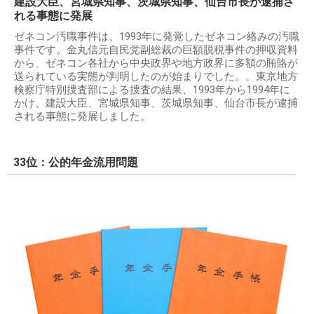
建設大臣、宮城県知事、茨城県知事、仙台市長が逮捕さ
れる事態に発展
ゼネコン汚職事件は、1993年に発覚したゼネコン絡みの汚職
事件です。金丸信元自民党副総裁の巨額脱税事件の押収資料
から、ゼネコン各社から中央政界や地方政界に多額の賄賂が
送られている実態が判明したのが始まりでした。。東京地方
検察庁特別捜査部による捜査の結果、1993年から1994年に
かけ、建設大臣、宮城県知事、茨城県知事、仙台市長が逮捕
される事態に発展しました。
33位：公的年金流用問題