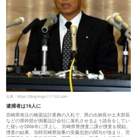
出典：
https://blog-imgs-111.fc2.com
逮捕者は16人に
宮崎県発注の橋梁設計業務の入札で、県の出納長や土木部長
などの県幹部が測量設計会社に落札させるよう談合をしてい
た疑いが2006年に浮上し、宮崎県警捜査二課が捜査を開始。
捜査の結果、当時宮崎県知事の安藤忠恕の関与が強まり、宮