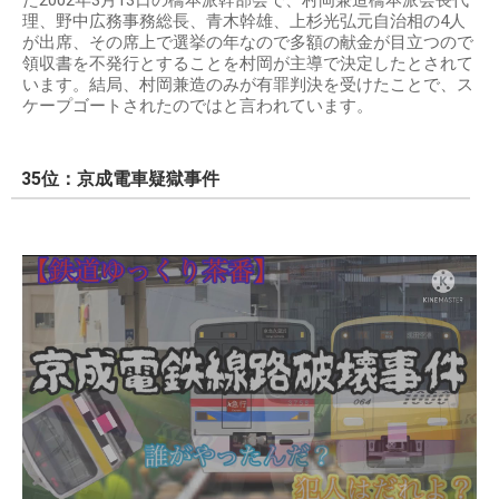
理、野中広務事務総長、青木幹雄、上杉光弘元自治相の4人
が出席、その席上で選挙の年なので多額の献金が目立つので
領収書を不発行とすることを村岡が主導で決定したとされて
います。結局、村岡兼造のみが有罪判決を受けたことで、ス
ケープゴートされたのではと言われています。
35位：京成電車疑獄事件