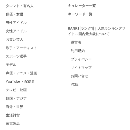
タレント・有名人
キュレーター一覧
俳優・女優
キーワード一覧
男性アイドル
RANK1[ランク1]｜人気ランキングサ
女性アイドル
イト～国内最大級について
お笑い芸人
運営者
歌手・アーティスト
利用規約
スポーツ選手
プライバシー
モデル
サイトマップ
声優・アニメ・漫画
お問い合せ
YouTuber・配信者
PC版
テレビ・映画
韓国・アジア
海外・世界
生活雑貨
家電製品