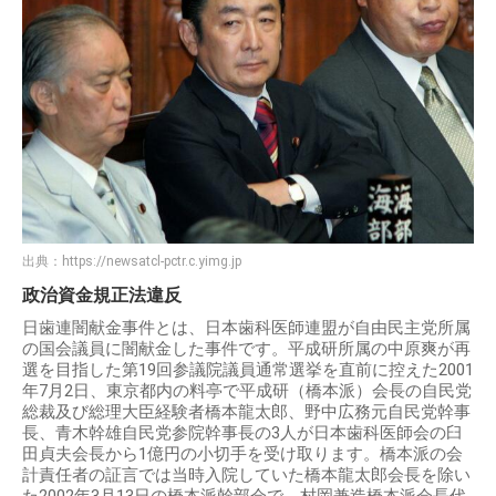
出典：
https://newsatcl-pctr.c.yimg.jp
政治資金規正法違反
日歯連闇献金事件とは、日本歯科医師連盟が自由民主党所属
の国会議員に闇献金した事件です。平成研所属の中原爽が再
選を目指した第19回参議院議員通常選挙を直前に控えた2001
年7月2日、東京都内の料亭で平成研（橋本派）会長の自民党
総裁及び総理大臣経験者橋本龍太郎、野中広務元自民党幹事
長、青木幹雄自民党参院幹事長の3人が日本歯科医師会の臼
田貞夫会長から1億円の小切手を受け取ります。橋本派の会
計責任者の証言では当時入院していた橋本龍太郎会長を除い
た2002年3月13日の橋本派幹部会で、村岡兼造橋本派会長代