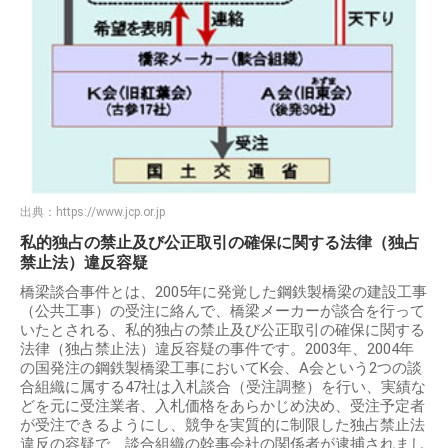
出典：
https://www.jcp.or.jp
私的独占の禁止及び公正取引の確保に関する法律（独占
禁止法）違反容疑
橋梁談合事件とは、2005年に発覚した鋼鉄製橋梁の建設工事
（公共工事）の受注に絡んで、橋梁メーカーが談合を行って
いたとされる、私的独占の禁止及び公正取引の確保に関する
法律（独占禁止法）違反容疑の事件です。2003年、2004年
の国発注の鋼鉄製橋梁工事においてK会、A会という2つの談
合組織に属する47社は入札談合（受注調整）を行い、実績な
どを元に受注業者、入札価格をあらかじめ決め、受注予定者
が受注できるようにし、競争を実質的に制限した独占禁止法
違反の容疑で、談合組織の幹事会社の関係者が逮捕されまし