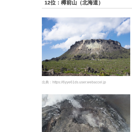
12位：樽前山（北海道）
出典：
https://6yye61ds.user.webaccel.jp