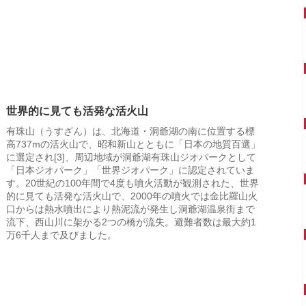
世界的に見ても活発な活火山
有珠山（うすざん）は、北海道・洞爺湖の南に位置する標
高737mの活火山で、昭和新山とともに「日本の地質百選」
に選定され[3]、周辺地域が洞爺湖有珠山ジオパークとして
「日本ジオパーク」「世界ジオパーク」に認定されていま
す。20世紀の100年間で4度も噴火活動が観測された、世界
的に見ても活発な活火山で、2000年の噴火では金比羅山火
口からは熱水噴出により熱泥流が発生し洞爺湖温泉街まで
流下、西山川に架かる2つの橋が流失。避難者数は最大約1
万6千人まで及びました。