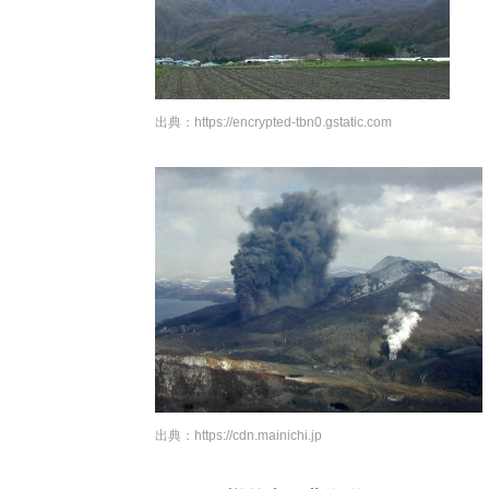
出典：
https://encrypted-tbn0.gstatic.com
出典：
https://cdn.mainichi.jp