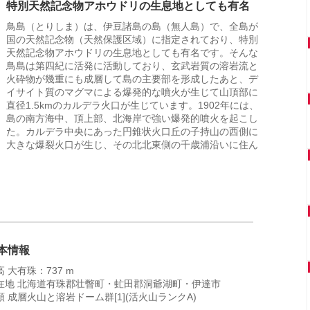
特別天然記念物アホウドリの生息地としても有名
鳥島（とりしま）は、伊豆諸島の島（無人島）で、全島が
国の天然記念物（天然保護区域）に指定されており、特別
天然記念物アホウドリの生息地としても有名です。そんな
鳥島は第四紀に活発に活動しており、玄武岩質の溶岩流と
火砕物が幾重にも成層して島の主要部を形成したあと、デ
イサイト質のマグマによる爆発的な噴火が生じて山頂部に
直径1.5kmのカルデラ火口が生じています。1902年には、
島の南方海中、頂上部、北海岸で強い爆発的噴火を起こし
た。カルデラ中央にあった円錐状火口丘の子持山の西側に
大きな爆裂火口が生じ、その北北東側の千歳浦沿いに住ん
本情報
高 大有珠：737 m
在地 北海道有珠郡壮瞥町・虻田郡洞爺湖町・伊達市
類 成層火山と溶岩ドーム群[1](活火山ランクA)