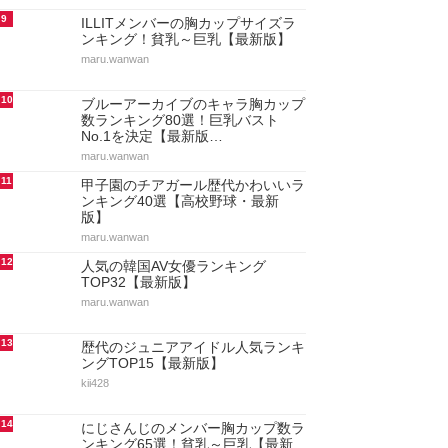
9
ILLITメンバーの胸カップサイズラ
ンキング！貧乳～巨乳【最新版】
maru.wanwan
10
ブルーアーカイブのキャラ胸カップ
数ランキング80選！巨乳バスト
No.1を決定【最新版…
maru.wanwan
11
甲子園のチアガール歴代かわいいラ
ンキング40選【高校野球・最新
版】
maru.wanwan
12
人気の韓国AV女優ランキング
TOP32【最新版】
maru.wanwan
13
歴代のジュニアアイドル人気ランキ
ングTOP15【最新版】
kii428
14
にじさんじのメンバー胸カップ数ラ
ンキング65選！貧乳～巨乳【最新