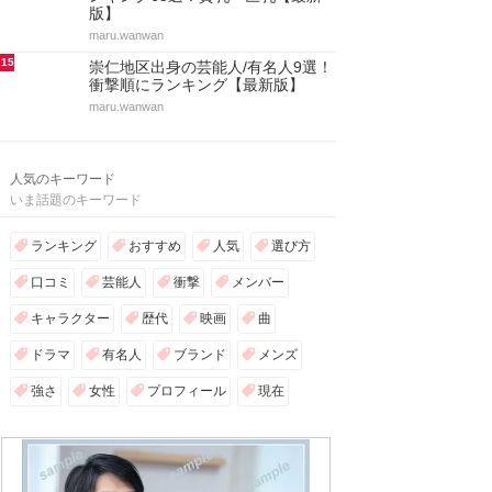
版】
maru.wanwan
15
崇仁地区出身の芸能人/有名人9選！
衝撃順にランキング【最新版】
maru.wanwan
人気のキーワード
いま話題のキーワード
ランキング
おすすめ
人気
選び方
口コミ
芸能人
衝撃
メンバー
キャラクター
歴代
映画
曲
ドラマ
有名人
ブランド
メンズ
強さ
女性
プロフィール
現在