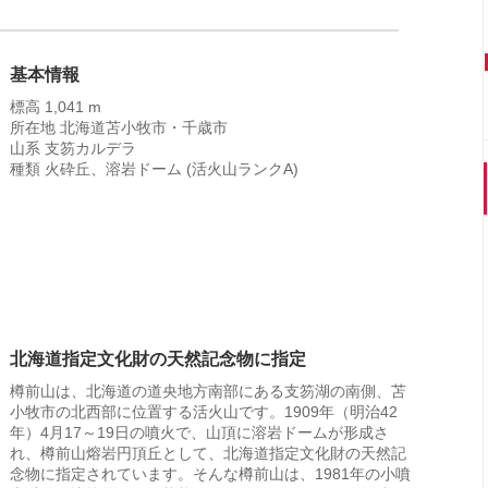
基本情報
標高 1,041 m
所在地 北海道苫小牧市・千歳市
山系 支笏カルデラ
種類 火砕丘、溶岩ドーム (活火山ランクA)
北海道指定文化財の天然記念物に指定
樽前山は、北海道の道央地方南部にある支笏湖の南側、苫
小牧市の北西部に位置する活火山です。1909年（明治42
年）4月17～19日の噴火で、山頂に溶岩ドームが形成さ
れ、樽前山熔岩円頂丘として、北海道指定文化財の天然記
念物に指定されています。そんな樽前山は、1981年の小噴