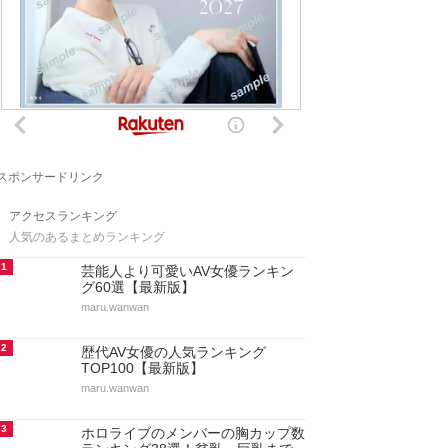
スポンサードリンク
アクセスランキング
人気のあるまとめランキング
1
芸能人より可愛いAV女優ランキン
グ60選【最新版】
maru.wanwan
2
歴代AV女優の人気ランキング
TOP100【最新版】
maru.wanwan
3
ホロライブのメンバーの胸カップ数