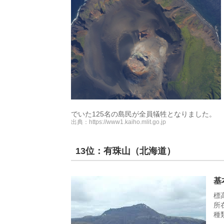
でいた125名の島民が全員犠牲となりました。
出典：
https://www1.kaiho.mlit.go.jp
13位：有珠山（北海道）
基
標
所
種