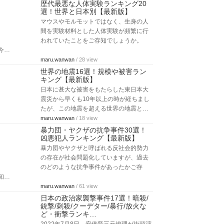
歴代最悪な人体実験ランキング20
選！世界と日本別【最新版】
マウスやモルモットではなく、生身の人
間を実験材料とした人体実験が頻繁に行
われていたことをご存知でしょうか。
今…
maru.wanwan
/ 28 view
世界の地震16選！規模や被害ラン
キング【最新版】
日本に甚大な被害をもたらした東日本大
震災から早くも10年以上の時が経ちまし
たが、この地震を超える世界の地震と…
maru.wanwan
/ 18 view
暴力団・ヤクザの抗争事件30選！
凶悪犯人ランキング【最新版】
暴力団やヤクザと呼ばれる反社会的勢力
の存在が社会問題化していますが、過去
のどのような抗争事件があったかご存
知…
maru.wanwan
/ 61 view
日本の政治家襲撃事件17選！暗殺/
銃撃/刺殺/クーデター/暴行/放火な
ど・衝撃ランキ…