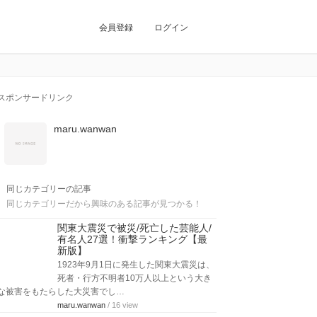
会員登録
ログイン
スポンサードリンク
maru.wanwan
同じカテゴリーの記事
同じカテゴリーだから興味のある記事が見つかる！
関東大震災で被災/死亡した芸能人/
有名人27選！衝撃ランキング【最
新版】
1923年9月1日に発生した関東大震災は、
死者・行方不明者10万人以上という大き
な被害をもたらした大災害でし…
maru.wanwan
/ 16 view