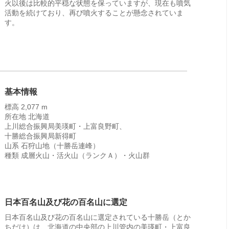
火以後は比較的平穏な状態を保っていますが、現在も噴気
活動を続けており、再び噴火することが懸念されていま
す。
基本情報
標高 2,077 m
所在地 北海道
上川総合振興局美瑛町・上富良野町、
十勝総合振興局新得町
山系 石狩山地（十勝岳連峰）
種類 成層火山・活火山（ランクＡ）・火山群
日本百名山及び花の百名山に選定
日本百名山及び花の百名山に選定されている十勝岳（とか
ちだけ）は、北海道の中央部の上川管内の美瑛町・上富良