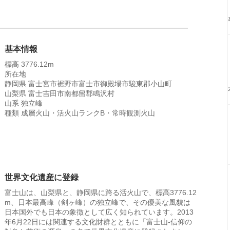
基本情報
標高 3776.12m
所在地
静岡県 富士宮市裾野市富士市御殿場市駿東郡小山町
山梨県 富士吉田市南都留郡鳴沢村
山系 独立峰
種類 成層火山・活火山ランクB・常時観測火山
世界文化遺産に登録
富士山は、山梨県と、静岡県に跨る活火山で、標高3776.12
m、日本最高峰（剣ヶ峰）の独立峰で、その優美な風貌は
日本国外でも日本の象徴として広く知られています。2013
年6月22日には関連する文化財群とともに「富士山-信仰の