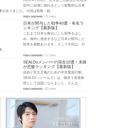
2022年7月8日、安倍晋三元総理が街頭演
説中に凶弾に倒れるという衝撃的な出来
事がありました。今回は暗殺・銃…
maru.wanwan
/ 21 view
日本が関与した戦争40選・有名ラ
ンキング【最新版】
これまで日本を舞台にした戦争をはじ
め、海外に侵攻するなど日本が関与した
戦争も複数あります。そこで今回は、日
本…
maru.wanwan
/ 17 view
SEALDsメンバーの現在10選！末路
が悲惨ランキング【最新版】
自由と民主主義のための学生緊急行動、
SEALDs（シールズ）は、物言う若者集
団として話題になりました。そんな…
maru.wanwan
/ 83 view