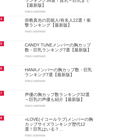
ランキング38選！貧乳～巨乳まで
【最新版】
maru.wanwan
4
崇教真光の芸能人/有名人22選！衝
撃ランキング【最新版】
maru.wanwan
5
CANDY TUNEメンバーの胸カップ
数・巨乳ランキング7選【最新版】
maru.wanwan
6
HANAメンバーの胸カップ数・巨乳
ランキング7選【最新版】
maru.wanwan
7
声優の胸カップ数ランキング32選
～巨乳の声優も紹介【最新版】
maru.wanwan
8
=LOVE(イコールラブ)メンバーの胸
カップサイズランキング歴代12
選！巨乳はいる？…
maru.wanwan