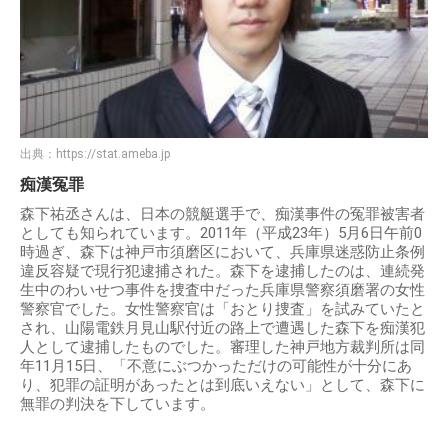
出典：
https://stat.ameba.jp
痴漢冤罪
森下祐丞さんは、日本の競艇選手で、痴漢事件の冤罪被害者
としても知られています。2011年（平成23年）5月6日午前0
時過ぎ、森下は神戸市須磨区において、兵庫県迷惑防止条例
違反容疑で現行犯逮捕された。森下を逮捕したのは、連続発
生中のわいせつ事件を捜査中だった兵庫県警察須磨署の女性
警察官でした。女性警察官は「おとり捜査」を試みていたと
され、山陽電鉄月見山駅付近の路上で遭遇した森下を痴漢犯
人として逮捕したものでした。審理した神戸地方裁判所は同
年11月15日、「不意にぶつかっただけの可能性が十分にあ
り、犯罪の証明があったとは到底いえない」として、森下に
無罪の判決を下しています。