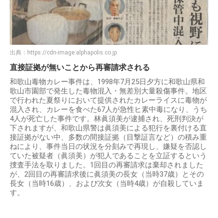
出典：
https://cdn-image.alphapolis.co.jp
直接証拠が無いことから再審請求される
和歌山毒物カレー事件は、1998年7月25日夕方に和歌山県和
歌山市園部で発生した毒物混入・無差別大量殺傷事件。地区
で行われた夏祭りにおいて提供されたカレーライスに毒物が
混入され、カレーを食べた67人が急性ヒ素中毒になり、うち
4人が死亡した事件です。林眞須美が逮捕され、死刑判決が
下されますが、和歌山県警は眞須美による犯行を裏付ける直
接証拠がない中、多数の間接証拠（目撃証言など）の積み重
ねにより、事件当日の状況を分刻みで再現し、嫌疑を否認し
ていた被疑者（眞須美）が犯人であることを立証するという
捜査手法を取りました。1回目の再審請求は棄却されました
が、2回目の再審請求後に眞須美の長女（当時37歳）とその
長女（当時16歳）、および次女（当時4歳）が自殺していま
す。