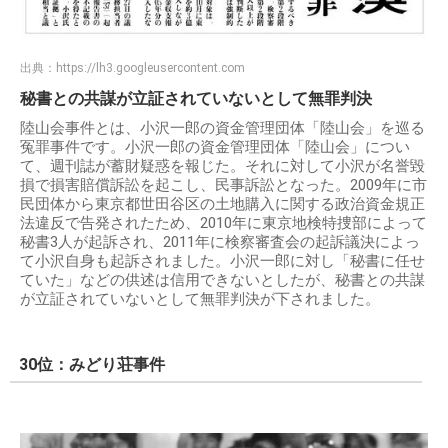
出典：
https://lh3.googleusercontent.com
秘書との共謀が立証されていないとして無罪判決
陸山会事件とは、小沢一郎の資金管理団体「陸山会」を巡る
冤罪事件です。小沢一郎の資金管理団体「陸山会」につい
て、週刊誌が蓄財疑惑を報じた。それに対して小沢が名誉毀
損で損害賠償訴訟を起こし、民事訴訟となった。2009年に市
民団体から東京都世田谷区の土地購入に関する政治資金規正
法違反で告発されたため、2010年に東京地検特捜部によって
秘書3人が起訴され、2011年に検察審査会の起訴議決によっ
て小沢自身も起訴されました。小沢一郎に対し「秘書に任せ
ていた」などの供述は信用できないとしたが、秘書との共謀
が立証されていないとして無罪判決が下されました。
30位：みどり荘事件