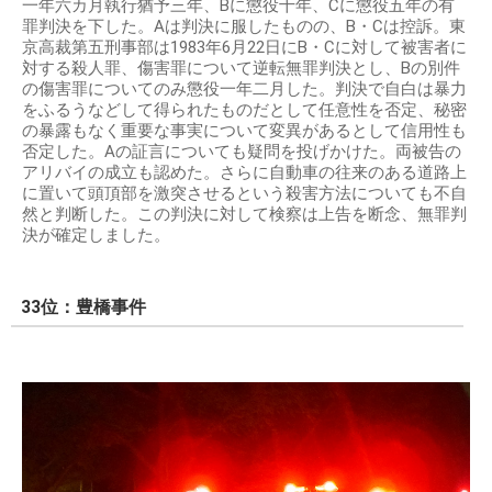
一年六カ月執行猶予三年、Bに懲役十年、Cに懲役五年の有
罪判決を下した。Aは判決に服したものの、B・Cは控訴。東
京高裁第五刑事部は1983年6月22日にB・Cに対して被害者に
対する殺人罪、傷害罪について逆転無罪判決とし、Bの別件
の傷害罪についてのみ懲役一年二月した。判決で自白は暴力
をふるうなどして得られたものだとして任意性を否定、秘密
の暴露もなく重要な事実について変異があるとして信用性も
否定した。Aの証言についても疑問を投げかけた。両被告の
アリバイの成立も認めた。さらに自動車の往来のある道路上
に置いて頭頂部を激突させるという殺害方法についても不自
然と判断した。この判決に対して検察は上告を断念、無罪判
決が確定しました。
33位：豊橋事件