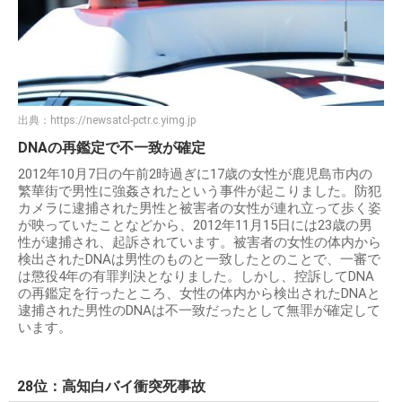
出典：
https://newsatcl-pctr.c.yimg.jp
DNAの再鑑定で不一致が確定
2012年10月7日の午前2時過ぎに17歳の女性が鹿児島市内の
繁華街で男性に強姦されたという事件が起こりました。防犯
カメラに逮捕された男性と被害者の女性が連れ立って歩く姿
が映っていたことなどから、2012年11月15日には23歳の男
性が逮捕され、起訴されています。被害者の女性の体内から
検出されたDNAは男性のものと一致したとのことで、一審で
は懲役4年の有罪判決となりました。しかし、控訴してDNA
の再鑑定を行ったところ、女性の体内から検出されたDNAと
逮捕された男性のDNAは不一致だったとして無罪が確定して
います。
28位：高知白バイ衝突死事故