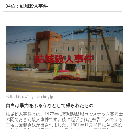
34位：結城殺人事件
出典：
https://img.cdn.nimg.jp
自白は暴力をふるうなどして得られたもの
結城殺人事件とは、1977年に茨城県結城市でスナック客同士
の間でおきた殺人事件です。後に起訴された被告三人のうち
二名に無罪判決が出されました。1981年11月18日にAに懲役