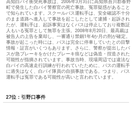
高知白バイ衝突死事故は、2006年3月3日に高知県吾川郡春野
町で発生した白バイ警察官の死亡事故。冤罪疑惑があること
で知られています。スクールバス運転手は、安全確認不十分
のまま道路へ進入して事故を起こしたとして逮捕・起訴され
たが、運転手は、起訴事実はなくバスは停止しており複数証
人もいる冤罪として無罪を主張。2008年8月20日、最高裁は
被告人の上告を棄却し、一審通り禁錮1年4か月の刑が確定。
事故が起こった時には、バスは完全に停車していたとの目撃
情報・証言がいくつもあります。さらに、警察が提出したバ
スが急ブレーキをかけたブレーキ痕などは偽造・捏造された
可能性が指摘されています。事故当時、現場周辺では違法な
白バイの高速走行訓練が行われていたために、バスの運転手
に過失はなく、白バイ隊員の自損事故である。つまり、バス
運転手は冤罪である可能性が高いと言われています。
27位：引野口事件