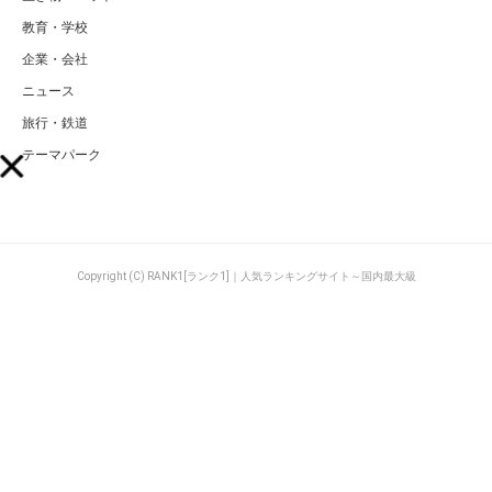
教育・学校
企業・会社
ニュース
旅行・鉄道
テーマパーク
Copyright (C) RANK1[ランク1]｜人気ランキングサイト～国内最大級