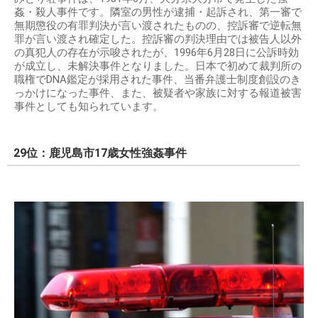
姦・殺人事件です。隣室の男性が逮捕・起訴され、第一審で
無期懲役の有罪判決が言い渡されたものの、控訴審で逆転無
罪が言い渡され確定した。控訴審の判決理由では被告人以外
の真犯人の存在が示唆されたが、1996年6月28日に公訴時効
が成立し、未解決事件となりました。日本で初めて裁判所の
職権でDNA鑑定が採用された事件、当番弁護士制度創設のき
っかけになった事件、また、被疑者や家族に対する報道被害
事件としても知られています。
29位：鹿児島市17歳女性強姦事件