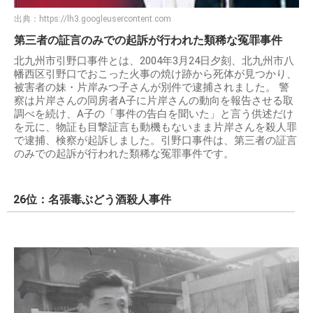
出典：
https://lh3.googleusercontent.com
第三者の証言のみでの起訴が行われた類稀な冤罪事件
北九州市引野口事件とは、2004年3月24日夕刻、北九州市八
幡西区引野口でおこった火事の焼け跡から死体が見つかり、
被害者の妹・片岸みつ子さんが別件で逮捕されました。 警
察は片岸さんの同房者A子に片岸さんの動向を報告させる取
調べを続け、A子の「事件の告白を聞いた」と言う供述だけ
を元に、物証も目撃証言も動機もないまま片岸さんを殺人罪
で逮捕、検察が起訴しました。引野口事件は、第三者の証言
のみでの起訴が行われた類稀な冤罪事件です。
26位：名張毒ぶどう酒殺人事件