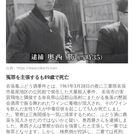
出典：
https://www.tokai-tv.com
冤罪を主張するも89歳で死亡
名張毒ぶどう酒事件とは、1961年3月28日の夜に三重県名張
市葛尾地区の公民館で発生した大量殺人事件。 名張市の実
質飛地と隣接する奈良県山辺郡山添村にまたがる集落の懇親
会酒席で振る舞われたワインに毒物が混入され、そのワイン
を飲んだ女性17人が中毒症状を起こして5人が死亡しまし
た。警察は三角関係を一気に清算するために、ぶどう酒に農
薬を混入させたのではないかと疑い、奥西勝さんを逮捕しま
した。奥西さんは警察が自白を強要したと主張して一審では
無罪となります。しかし、検察側が控訴し、二審では死刑。