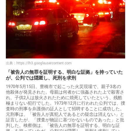
出典：
https://lh3.googleusercontent.com
「被告人の無罪を証明する、明白な証拠」を持っていた
が、公判では隠匿し、死刑を求刑
1970年5月15日、豊橋市で起こった火災現場で、親子3名の
他殺体が発見された。母親は何者かに強姦された上で殺害さ
れ、子供2人は放火されたために焼死していたという、残酷
極まりない犯行でした。1973年12月に行われた公判では、捜
査時の刑事を弁護側の証人として招聘することに成功した。
元刑事は、「被告人が真犯人であるとの疑念は消えない」と
証言したが、「捜査が物証に基づかないものであった」と批
判した。検察側は、「被告人の無罪を証明する、明白な証
拠」を持っていたが、公判では隠匿し、死刑を求刑してい