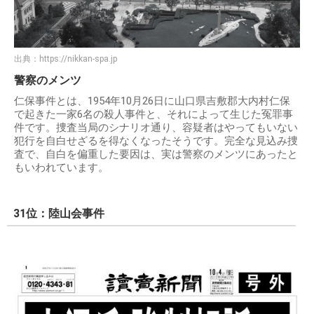
出典：
https://nikkan-spa.jp
警察のメンツ
仁保事件とは、1954年10月26日に山口県吉敷郡大内村仁保
で起きた一家6名の殺人事件と、それによって生じた冤罪事
件です。捜査当局のシナリオ通り、容疑者はやってもいない
犯行を自白せざるを得なくなったそうです。完全な見込み捜
査で、自白を偏重した要因は、実は警察のメンツにあったと
もいわれています。
31位：陸山会事件