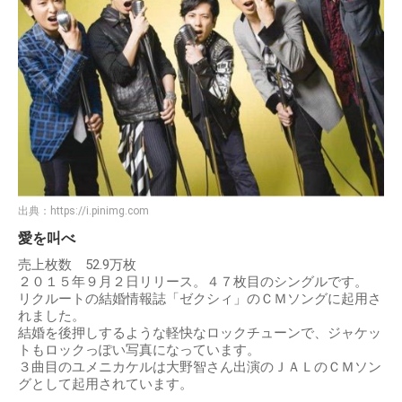
出典：
https://i.pinimg.com
愛を叫べ
売上枚数 52.9万枚
２０１５年９月２日リリース。４７枚目のシングルです。
リクルートの結婚情報誌「ゼクシィ」のＣＭソングに起用さ
れました。
結婚を後押しするような軽快なロックチューンで、ジャケッ
トもロックっぽい写真になっています。
３曲目のユメニカケルは大野智さん出演のＪＡＬのＣＭソン
グとして起用されています。