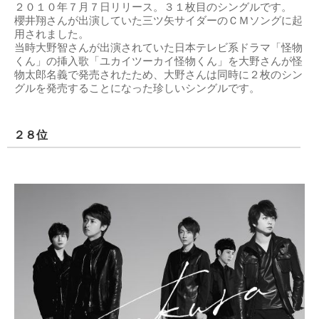
２０１０年７月７日リリース。３１枚目のシングルです。
櫻井翔さんが出演していた三ツ矢サイダーのＣＭソングに起
用されました。
当時大野智さんが出演されていた日本テレビ系ドラマ「怪物
くん」の挿入歌「ユカイツーカイ怪物くん」を大野さんが怪
物太郎名義で発売されたため、大野さんは同時に２枚のシン
グルを発売することになった珍しいシングルです。
２８位