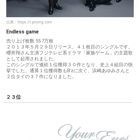
出典：
https://i.pinimg.com
Endless game
売り上げ枚数 55.7万枚
２０１３年５月２９日リリース。４１枚目のシングルです。
櫻井翔さん主演フジテレビ系ドラマ「家族ゲーム」の主題歌
として起用されました。
このシングルで連続１位獲得３０作となり、史上４組目の快
挙でした。通算１位獲得数もB'zに次ぐ、浜崎あゆみさんと
２位タイの３７作になりました。
２３位