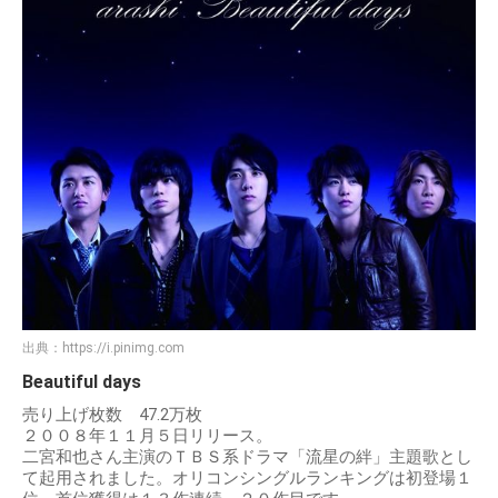
出典：
https://i.pinimg.com
Beautiful days
売り上げ枚数 47.2万枚
２００８年１１月５日リリース。
二宮和也さん主演のＴＢＳ系ドラマ「流星の絆」主題歌とし
て起用されました。オリコンシングルランキングは初登場１