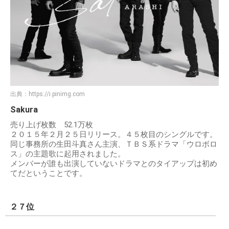
出典：
https://i.pinimg.com
Sakura
売り上げ枚数 52.1万枚
２０１５年２月２５日リリース。４５枚目のシングルです。
同じ事務所の生田斗真さん主演、ＴＢＳ系ドラマ「ウロボロ
ス」の主題歌に起用されました。
メンバーが誰も出演していないドラマとのタイアップは初め
てだということです。
２７位