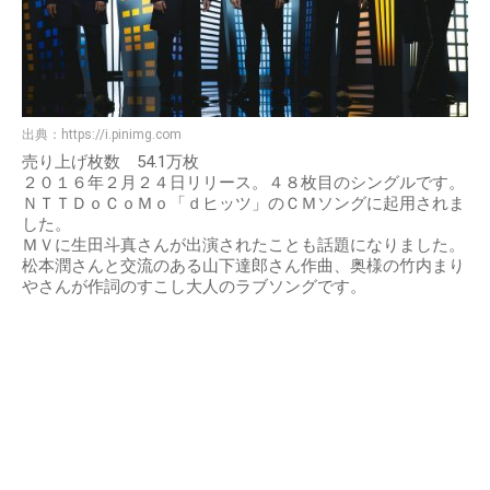
出典：
https://i.pinimg.com
売り上げ枚数 54.1万枚
２０１６年２月２４日リリース。４８枚目のシングルです。
ＮＴＴＤｏＣｏＭｏ「ｄヒッツ」のＣＭソングに起用されま
した。
ＭＶに生田斗真さんが出演されたことも話題になりました。
松本潤さんと交流のある山下達郎さん作曲、奥様の竹内まり
やさんが作詞のすこし大人のラブソングです。