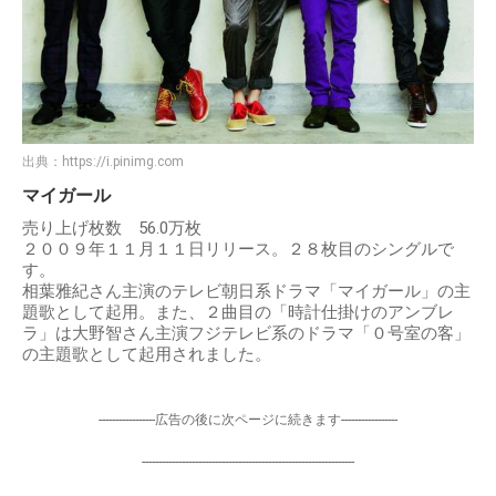
出典：
https://i.pinimg.com
マイガール
売り上げ枚数 56.0万枚
２００９年１１月１１日リリース。２８枚目のシングルで
す。
相葉雅紀さん主演のテレビ朝日系ドラマ「マイガール」の主
題歌として起用。また、２曲目の「時計仕掛けのアンブレ
ラ」は大野智さん主演フジテレビ系のドラマ「０号室の客」
の主題歌として起用されました。
-----------------広告の後に次ページに続きます-----------------
----------------------------------------------------------------