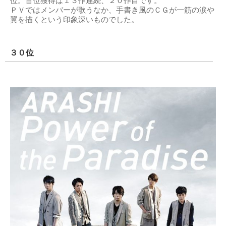
位。首位獲得は１３作連続、２０作目です。
ＰＶではメンバーが歌うなか、手書き風のＣＧが一筋の涙や
翼を描くという印象深いものでした。
３０位