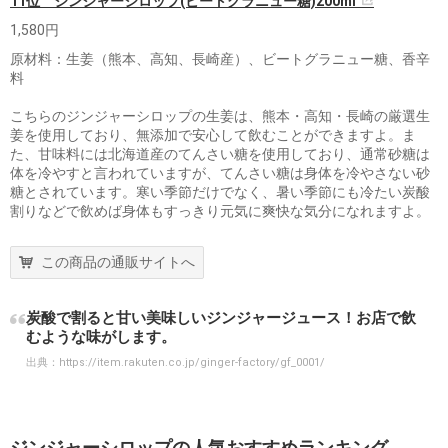
11位 ジンジャーシロップ(ビートグラニュー糖)200ml
1,580円
原材料：生姜（熊本、高知、長崎産）、ビートグラニュー糖、香辛
料
こちらのジンジャーシロップの生姜は、熊本・高知・長崎の厳選生
姜を使用しており、無添加で安心して飲むことができますよ。ま
た、甘味料には北海道産のてんさい糖を使用しており、通常砂糖は
体を冷やすと言われていますが、てんさい糖は身体を冷やさない砂
糖とされています。寒い季節だけでなく、暑い季節にも冷たい炭酸
割りなどで飲めば身体もすっきり元気に爽快な気分になれますよ。
この商品の通販サイトへ
炭酸で割ると甘い美味しいジンジャージュース！お店で飲
むような味がします。
出典：
https://item.rakuten.co.jp/ginger-factory/gf_0001/
ジンジャーシロップの人気おすすめランキング