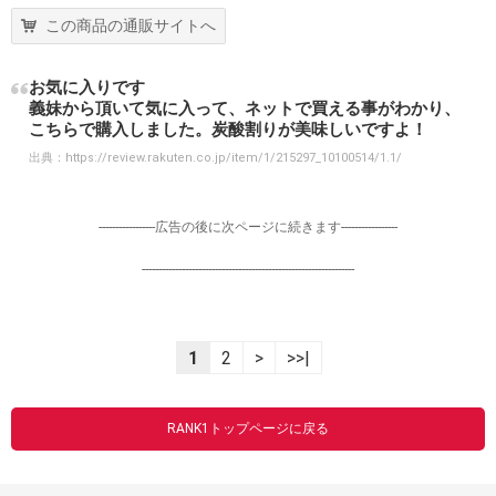
この商品の通販サイトへ
お気に入りです
義妹から頂いて気に入って、ネットで買える事がわかり、
こちらで購入しました。炭酸割りが美味しいですよ！
出典：
https://review.rakuten.co.jp/item/1/215297_10100514/1.1/
-----------------広告の後に次ページに続きます-----------------
----------------------------------------------------------------
1
2
>
>>|
RANK1トップページに戻る