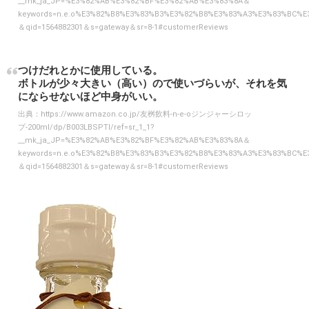
__mk_ja_JP=%E3%82%AB%E3%82%BF%E3%82%AB%E3%83%8A＆
keywords=n.e.o%E3%82%B8%E3%83%B3%E3%82%B8%E3%83%A3%E3%83%BC%
＆qid=1564882301＆s=gateway＆sr=8-1#customerReviews
つけだれとかに使用している。
ボトルが少々大きい（高い）ので使いづらいが、それを気
にならせないほど中身がいい。
出典：
https://www.amazon.co.jp/友桝飲料-n-e-oジンジャーシロッ
プ-200ml/dp/B003LBSPTI/ref=sr_1_1?
__mk_ja_JP=%E3%82%AB%E3%82%BF%E3%82%AB%E3%83%8A＆
keywords=n.e.o%E3%82%B8%E3%83%B3%E3%82%B8%E3%83%A3%E3%83%BC%
＆qid=1564882301＆s=gateway＆sr=8-1#customerReviews