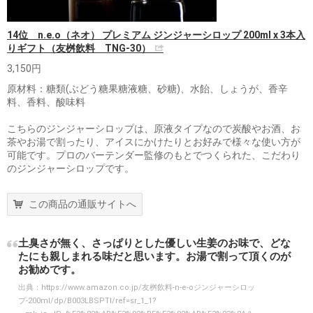
14位 n.e.o（ネオ） プレミアム ジンジャーシロップ 200ml x 3本入
りギフト（友桝飲料 TNG-30）
3,150円
原材料：糖類(ぶどう糖果糖液糖、砂糖)、水飴、しょうが、香辛
料、香料、酸味料
こちらのジンジャーシロップは、原液タイプなので炭酸やお酒、お
茶やお湯で割ったり、アイスにかけたりとお好みで様々な使い方が
可能です。プロのバーテンダー監修のもとでつくられた、こだわり
のジンジャーシロップです。
この商品の通販サイトへ
土臭さが無く、さっぱりとした優しい生姜のお味で、どな
たにも親しまれる味だと思います。お湯で割って頂くのが
お勧めです。
出典：
https://www.amazon.co.jp/友桝飲料-n-e-oジンジャーシロッ
プ-200ml/dp/B003LBSPTI/ref=sr_1_1?