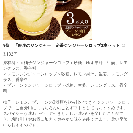
9位 「銀座のジンジャー」定番ジンジャーシロップ3本セット
3,132円
原材料：＜柚子ジンジャーシロップ＞砂糖、ゆず果汁、生姜、レモ
ングラス、香辛料
＜レモンジンジャーシロップ＞砂糖、レモン果汁、生姜、レモング
ラス、香辛料
＜プレーンジンジャーシロップ＞砂糖、生姜、レモングラス、香辛
料
柚子、レモン、プレーンの3種類を飲み比べできるジンジャーシロッ
プで、ご自分用にはもちろんのことギフトとしてもおすすめです。
スパイシーな味わいや、すっきりとした味わいを楽しむことがで
き、炭酸割りやお酒に加えて爽やかな味を堪能できます。暑い季節
にもおすすめです。