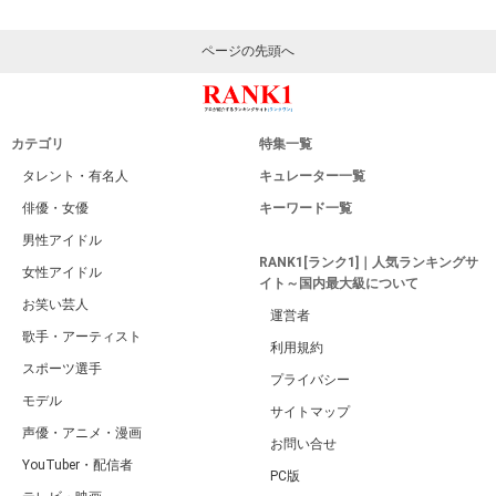
ページの先頭へ
カテゴリ
特集一覧
タレント・有名人
キュレーター一覧
俳優・女優
キーワード一覧
男性アイドル
RANK1[ランク1]｜人気ランキングサ
女性アイドル
イト～国内最大級について
お笑い芸人
運営者
歌手・アーティスト
利用規約
スポーツ選手
プライバシー
モデル
サイトマップ
声優・アニメ・漫画
お問い合せ
YouTuber・配信者
PC版