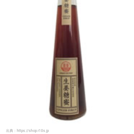
出典：
https://shop.r10s.jp