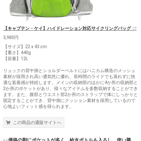
【キャプテン・ケイ】ハイドレーション対応サイクリングバッグ
3,980円
【サイズ】22 x 43 cm
【重さ】440g
【容量】12L
リュックの背中側とショルダーベルトにはハニカム構造のメッシュ
素材が採用され高い通気性に優れ、長時間のライドでも蒸れずに快
適な装着感が持続します。メインの収納部のほかに4か所の収納部と
2か所のポケットがあり、様々なアイテムを多数収納することができ
ます。また、腹部とウエスト部2か所のストラップで体にしっかりと
固定することができ、背中側にクッション素材を採用しているので
心地よいフィット感を得られます。
この商品の通販サイトへ
価格の割にポケットが多く、給水ボトルも入るし、使い勝