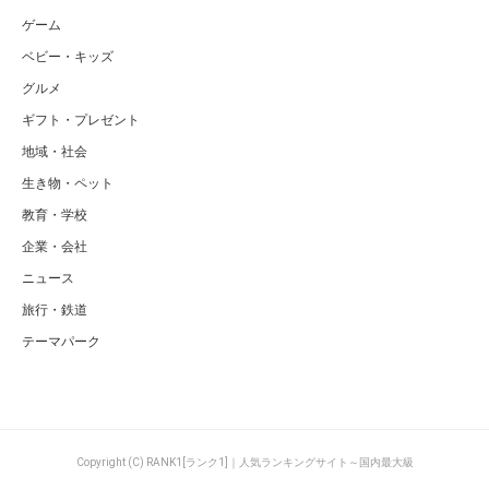
ゲーム
ベビー・キッズ
グルメ
ギフト・プレゼント
地域・社会
生き物・ペット
教育・学校
企業・会社
ニュース
旅行・鉄道
テーマパーク
Copyright (C) RANK1[ランク1]｜人気ランキングサイト～国内最大級