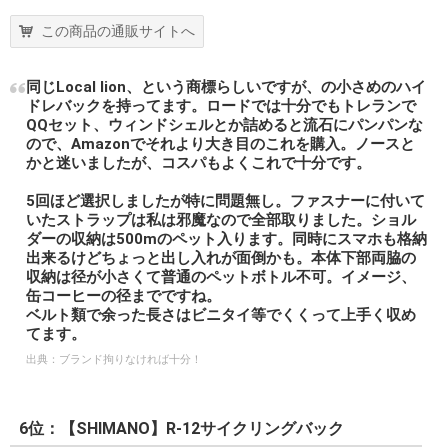
この商品の通販サイトへ
同じLocal lion、という商標らしいですが、の小さめのハイ
ドレバックを持ってます。ロードでは十分でもトレランで
QQセット、ウィンドシェルとか詰めると流石にパンパンな
ので、Amazonでそれより大き目のこれを購入。ノースと
かと迷いましたが、コスパもよくこれで十分です。
5回ほど選択しましたが特に問題無し。ファスナーに付いて
いたストラップは私は邪魔なので全部取りました。ショル
ダーの収納は500mのペット入ります。同時にスマホも格納
出来るけどちょっと出し入れが面倒かも。本体下部両脇の
収納は径が小さくて普通のペットボトル不可。イメージ、
缶コーヒーの径までですね。
ベルト類で余った長さはビニタイ等でくくって上手く収め
てます。
出典：
ブランド拘りなければ十分！
6位：【SHIMANO】R-12サイクリングバック