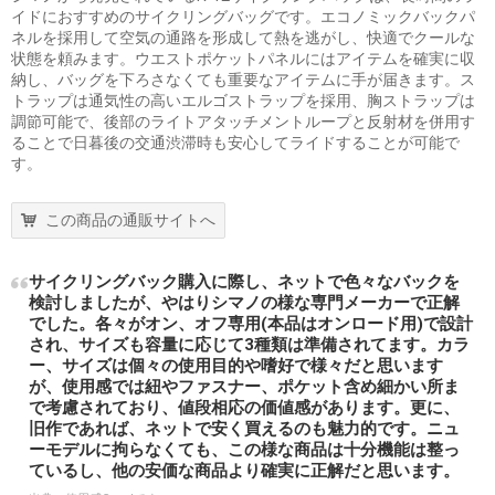
イドにおすすめのサイクリングバッグです。エコノミックバックパ
ネルを採用して空気の通路を形成して熱を逃がし、快適でクールな
状態を頼みます。ウエストポケットパネルにはアイテムを確実に収
納し、バッグを下ろさなくても重要なアイテムに手が届きます。ス
トラップは通気性の高いエルゴストラップを採用、胸ストラップは
調節可能で、後部のライトアタッチメントループと反射材を併用す
ることで日暮後の交通渋滞時も安心してライドすることが可能で
す。
この商品の通販サイトへ
サイクリングバック購入に際し、ネットで色々なバックを
検討しましたが、やはりシマノの様な専門メーカーで正解
でした。各々がオン、オフ専用(本品はオンロード用)で設計
され、サイズも容量に応じて3種類は準備されてます。カラ
ー、サイズは個々の使用目的や嗜好で様々だと思います
が、使用感では紐やファスナー、ポケット含め細かい所ま
で考慮されており、値段相応の価値感があります。更に、
旧作であれば、ネットで安く買えるのも魅力的です。ニュ
ーモデルに拘らなくても、この様な商品は十分機能は整っ
ているし、他の安価な商品より確実に正解だと思います。