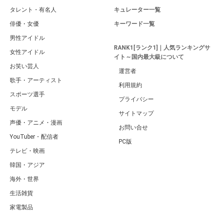
タレント・有名人
キュレーター一覧
俳優・女優
キーワード一覧
男性アイドル
RANK1[ランク1]｜人気ランキングサ
女性アイドル
イト～国内最大級について
お笑い芸人
運営者
歌手・アーティスト
利用規約
スポーツ選手
プライバシー
モデル
サイトマップ
声優・アニメ・漫画
お問い合せ
YouTuber・配信者
PC版
テレビ・映画
韓国・アジア
海外・世界
生活雑貨
家電製品