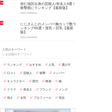
14
崇仁地区出身の芸能人/有名人9選！
衝撃順にランキング【最新版】
maru.wanwan
15
にじさんじのメンバー胸カップ数ラ
ンキング65選！貧乳～巨乳【最新
版】
maru.wanwan
人気のキーワード
いま話題のキーワード
ランキング
おすすめ
人気
選び方
口コミ
芸能人
衝撃
メンバー
キャラクター
歴代
映画
曲
ドラマ
有名人
ブランド
メンズ
強さ
女性
プロフィール
現在