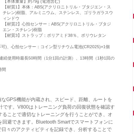
【本体重量】約79g (電池含む)
【材質1】本体：ABS(アクリロニトリル・ブタジエン・ス
チレン)樹脂、アルミニウム、ステンレス、ゴリラガラスウ
ィンドウ
【材質2】心拍センサー：ABS(アクリロニトリル・ブタジ
エン・スチレン)樹脂
【材質3】ストラップ：ポリアミド38％、ポリウレタン
換不可)、心拍センサー：コイン型リチウム電池(CR2025)×1個
連続使用時最長50時間（1分1回の計測）、13時間（1秒1回の
時間
正確なGPS機能が内蔵され、スピード、距離、ルートを
計です。V800はトレーニング負荷の回復状態を確認す
することで適切なトレーニングを行うことができ、オ
できます。Bluetooth Smartでスマートフォンに
ow」で日々のアクティビティを記録でき、分析することで