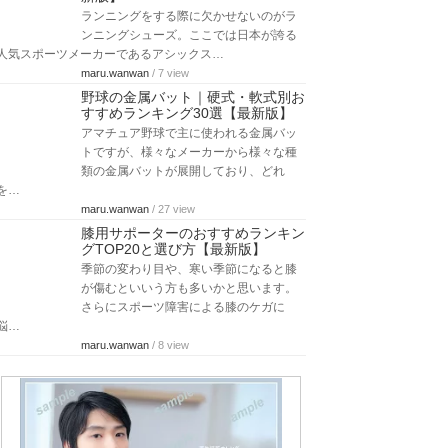
ランニングをする際に欠かせないのがラ
ンニングシューズ。ここでは日本が誇る
人気スポーツメーカーであるアシックス…
maru.wanwan
/ 7 view
野球の金属バット｜硬式・軟式別お
すすめランキング30選【最新版】
アマチュア野球で主に使われる金属バッ
トですが、様々なメーカーから様々な種
類の金属バットが展開しており、どれ
を…
maru.wanwan
/ 27 view
膝用サポーターのおすすめランキン
グTOP20と選び方【最新版】
季節の変わり目や、寒い季節になると膝
が傷むといいう方も多いかと思います。
さらにスポーツ障害による膝のケガに
悩…
maru.wanwan
/ 8 view