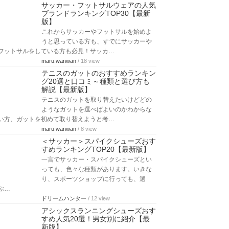
サッカー・フットサルウェアの人気
ブランドランキングTOP30【最新
版】
これからサッカーやフットサルを始めよ
うと思っている方も、すでにサッカーや
フットサルをしている方も必見！サッカ…
maru.wanwan
/ 18 view
テニスのガットのおすすめランキン
グ20選と口コミ～種類と選び方も
解説【最新版】
テニスのガットを取り替えたいけどどの
ようなガットを選べばよいのかわからな
い方、ガットを初めて取り替えようと考…
maru.wanwan
/ 8 view
＜サッカー＞スパイクシューズおす
すめランキングTOP20【最新版】
一言でサッカー・スパイクシューズとい
っても、色々な種類があります。いきな
り、スポーツショップに行っても、選
ぶ…
ドリームハンター
/ 12 view
アシックスランニングシューズおす
すめ人気20選！男女別に紹介【最
新版】