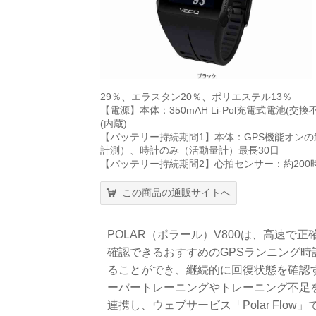
29％、エラスタン20％、ポリエステル13％
【電源】本体：350mAH Li-Pol充電式電池(交
(内蔵)
【バッテリー持続期間1】本体：GPS機能オンの
計測）、時計のみ（活動量計）最長30日
【バッテリー持続期間2】心拍センサー：約200
この商品の通販サイトへ
POLAR（ポラール）V800は、高速で
確認できるおすすめのGPSランニング時
ることができ、継続的に回復状態を確認
ーバートレーニングやトレーニング不足を回避
連携し、ウェブサービス「Polar Fl