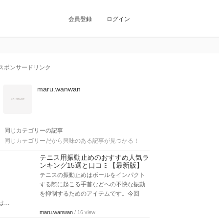
会員登録
ログイン
スポンサードリンク
maru.wanwan
同じカテゴリーの記事
同じカテゴリーだから興味のある記事が見つかる！
テニス用振動止めのおすすめ人気ラ
ンキング15選と口コミ【最新版】
テニスの振動止めはボールをインパクト
する際に起こる手首などへの不快な振動
を抑制するためのアイテムです。今回
は…
maru.wanwan
/ 16 view