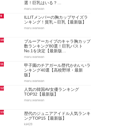
選！巨乳はいる？…
maru.wanwan
9
ILLITメンバーの胸カップサイズラ
ンキング！貧乳～巨乳【最新版】
maru.wanwan
10
ブルーアーカイブのキャラ胸カップ
数ランキング80選！巨乳バスト
No.1を決定【最新版…
maru.wanwan
11
甲子園のチアガール歴代かわいいラ
ンキング40選【高校野球・最新
版】
maru.wanwan
12
人気の韓国AV女優ランキング
TOP32【最新版】
maru.wanwan
13
歴代のジュニアアイドル人気ランキ
ングTOP15【最新版】
kii428