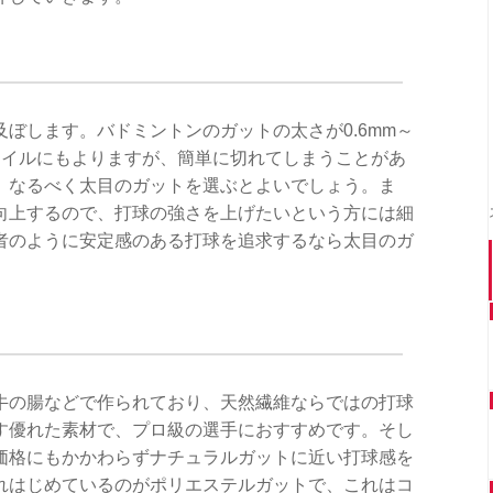
ぼします。バドミントンのガットの太さが0.6mm～
スタイルにもよりますが、簡単に切れてしまうことがあ
、なるべく太目のガットを選ぶとよいでしょう。ま
向上するので、打球の強さを上げたいという方には細
者のように安定感のある打球を追求するなら太目のガ
牛の腸などで作られており、天然繊維ならではの打球
す優れた素材で、プロ級の選手におすすめです。そし
価格にもかかわらずナチュラルガットに近い打球感を
れはじめているのがポリエステルガットで、これはコ