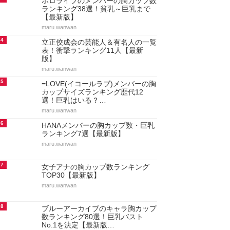
ホロライブのメンバーの胸カップ数
ランキング38選！貧乳～巨乳まで
【最新版】
maru.wanwan
4
立正佼成会の芸能人＆有名人の一覧
表！衝撃ランキング11人【最新
版】
maru.wanwan
5
=LOVE(イコールラブ)メンバーの胸
カップサイズランキング歴代12
選！巨乳はいる？…
maru.wanwan
6
HANAメンバーの胸カップ数・巨乳
ランキング7選【最新版】
maru.wanwan
7
女子アナの胸カップ数ランキング
TOP30【最新版】
maru.wanwan
8
ブルーアーカイブのキャラ胸カップ
数ランキング80選！巨乳バスト
No.1を決定【最新版…