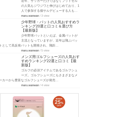
近年、サッカーだけではなくフットセル
の人気もジワジワと伸びはじめており、1
人で参加する個サルデビューする人も…
maru.wanwan
/ 3 view
少年野球・バットの人気おすすめラ
ンキング20選と口コミ＆選び方
【最新版】
少年野球バットといえば、金属バットが
主流となっていますが、近年は飛ぶバッ
トとして高反発バットも開発され、飛距…
maru.wanwan
/ 5 view
メンズ用ゴルフシューズの人気おす
すめランキング22選と口コミ【最
新版】
ゴルフの必須アイテムであるゴルフシュ
ーズ。ゴルフシューズにもさまざまなメ
ーカーから豊富なゴルフシューズが発売…
maru.wanwan
/ 4 view