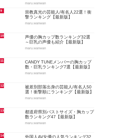
maru.wanwan
9
崇教真光の芸能人/有名人22選！衝
撃ランキング【最新版】
maru.wanwan
10
声優の胸カップ数ランキング32選
～巨乳の声優も紹介【最新版】
maru.wanwan
11
CANDY TUNEメンバーの胸カップ
数・巨乳ランキング7選【最新版】
maru.wanwan
12
被差別部落出身の芸能人/有名人50
選！衝撃順にランキング【最新版】
maru.wanwan
13
都道府県別バストサイズ・胸カップ
数ランキング47【最新版】
maru.wanwan
14
外国人AV女優の人気ランキング32