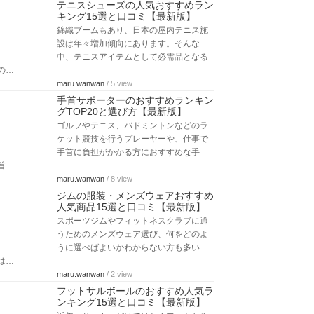
テニスシューズの人気おすすめラン
キング15選と口コミ【最新版】
錦織ブームもあり、日本の屋内テニス施
設は年々増加傾向にあります。そんな
中、テニスアイテムとして必需品となる
の…
maru.wanwan
/ 5 view
手首サポーターのおすすめランキン
グTOP20と選び方【最新版】
ゴルフやテニス、バドミントンなどのラ
ケット競技を行うプレーヤーや、仕事で
手首に負担がかかる方におすすめな手
首…
maru.wanwan
/ 8 view
ジムの服装・メンズウェアおすすめ
人気商品15選と口コミ【最新版】
スポーツジムやフィットネスクラブに通
うためのメンズウェア選び、何をどのよ
うに選べばよいかわからない方も多い
は…
maru.wanwan
/ 2 view
フットサルボールのおすすめ人気ラ
ンキング15選と口コミ【最新版】