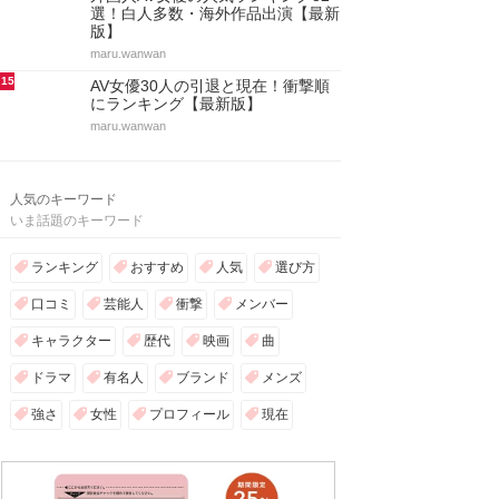
選！白人多数・海外作品出演【最新
版】
maru.wanwan
15
AV女優30人の引退と現在！衝撃順
にランキング【最新版】
maru.wanwan
人気のキーワード
いま話題のキーワード
ランキング
おすすめ
人気
選び方
口コミ
芸能人
衝撃
メンバー
キャラクター
歴代
映画
曲
ドラマ
有名人
ブランド
メンズ
強さ
女性
プロフィール
現在