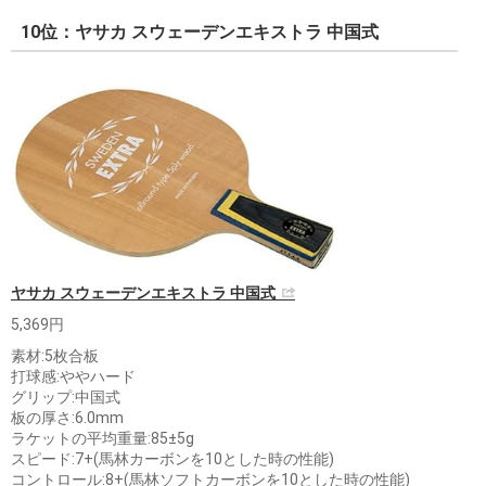
10位：ヤサカ スウェーデンエキストラ 中国式
ヤサカ スウェーデンエキストラ 中国式
5,369円
素材:5枚合板
打球感:ややハード
グリップ:中国式
板の厚さ:6.0mm
ラケットの平均重量:85±5g
スピード:7+(馬林カーボンを10とした時の性能)
コントロール:8+(馬林ソフトカーボンを10とした時の性能)