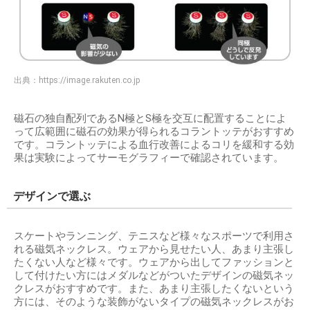
出典：
https://image.rakuten.co.jp
磁石の独自配列であるN極とS極を交互に配置することによ
って広範囲に磁石の効果が得られるコラントッテがおすすめ
です。コラントッテによる血行改善によるコリを緩和する効
果は実験によってサーモグラフィーで確認されています。
デザインで選ぶ
スケートやランニング、テニスなど様々なスポーツで利用さ
れる磁気ネックレス。ウェアから見せたい人、あまり主張し
たくない人など様々です。ウェアから出してファッションと
して付けたい方にはメダルなどがついたデザインの磁気ネッ
クレスがおすすめです。また、あまり主張したくないという
方には、そのような装飾がないタイプの磁気ネックレスがお