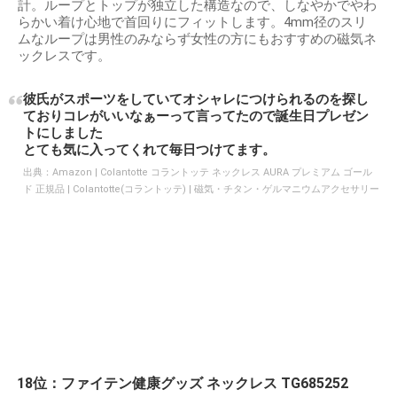
計。ループとトップが独立した構造なので、しなやかでやわ
らかい着け心地で首回りにフィットします。4mm径のスリ
ムなループは男性のみならず女性の方にもおすすめの磁気ネ
ックレスです。
彼氏がスポーツをしていてオシャレにつけられるのを探し
ておりコレがいいなぁーって言ってたので誕生日プレゼン
トにしました
とても気に入ってくれて毎日つけてます。
出典：
Amazon | Colantotte コラントッテ ネックレス AURA プレミアム ゴール
ド 正規品 | Colantotte(コラントッテ) | 磁気・チタン・ゲルマニウムアクセサリー
18位：ファイテン健康グッズ ネックレス TG685252