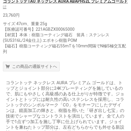
コラントッテTAO ネックレス AURA ABAPH52L プレミアムゴールド
23,760円
サイズ:47cm、重量:25g
【医療認可番号】221AGBZX00065000
【材質】本体：樹脂コーティング磁石 留具：ステンレス
(SUS316L/24金仕上) エポキシ樹脂 POM
【磁石】樹脂コーティング磁石55mTを10mm間隔でN極S極交互配
列
この商品の通販サイトへ
コラントッテ ネックレス AURA プレミアム ゴールドは、ト
ップとジョイント部分に24Kプレーティングを施しているの
で、肌にもやさしく高級感のある仕上がりが特徴です。ジョ
イントとトップには耐久性の高いステンレスを採用し、コラ
ントッテのシンボルマーク「CO」をモチーフにしたデザイ
ンは、鏡面加工の輝きと、樹脂を用いた「研ぎ出し七宝」の
技術でシャープなコントラストを演出しています。全て人の
手で1点ずつ加工を施し丁寧に仕上げられています。ジョイ
ントを兼ねたトップ部分は、左右どちらからでも外せる新設