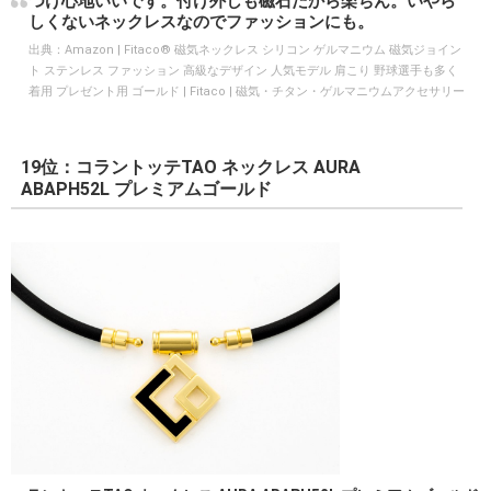
つけ心地いいです。付け外しも磁石だから楽ちん。いやら
しくないネックレスなのでファッションにも。
出典：
Amazon | Fitaco® 磁気ネックレス シリコン ゲルマニウム 磁気ジョイン
ト ステンレス ファッション 高級なデザイン 人気モデル 肩こり 野球選手も多く
着用 プレゼント用 ゴールド | Fitaco | 磁気・チタン・ゲルマニウムアクセサリー
19位：コラントッテTAO ネックレス AURA
ABAPH52L プレミアムゴールド