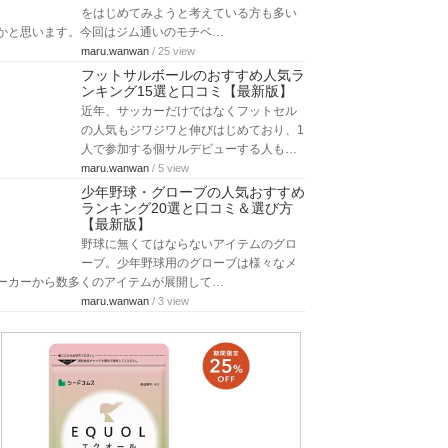
をはじめてみようと考えている方も多い
かと思います。今回はジム通いのモチベ…
maru.wanwan
/ 25 view
フットサルボールのおすすめ人気ラ
ンキング15選と口コミ【最新版】
近年、サッカーだけではなくフットセル
の人気もジワジワと伸びはじめており、1
人で参加する個サルデビューする人も…
maru.wanwan
/ 5 view
少年野球・グローブの人気おすすめ
ランキング20選と口コミ＆選び方
【最新版】
野球に無くてはならないアイテムのグロ
ーブ。少年野球用のグローブは様々なメ
ーカーから数多くのアイテムが展開して…
maru.wanwan
/ 3 view