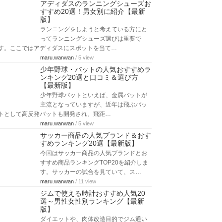
アディダスのランニングシューズお
すすめ20選！男女別に紹介【最新
版】
ランニングをしようと考えている方にと
ってランニングシューズ選びは重要で
す。ここではアディダスにスポットを当て…
maru.wanwan
/ 5 view
少年野球・バットの人気おすすめラ
ンキング20選と口コミ＆選び方
【最新版】
少年野球バットといえば、金属バットが
主流となっていますが、近年は飛ぶバッ
トとして高反発バットも開発され、飛距…
maru.wanwan
/ 5 view
サッカー商品の人気ブランド＆おす
すめランキング20選【最新版】
今回はサッカー商品の人気ブランドとお
すすめ商品ランキングTOP20を紹介しま
す。サッカーの試合を見ていて、ス…
maru.wanwan
/ 11 view
ジムで使える時計おすすめ人気20
選～男性女性別ランキング【最新
版】
ダイエットや、肉体改造目的でジム通い