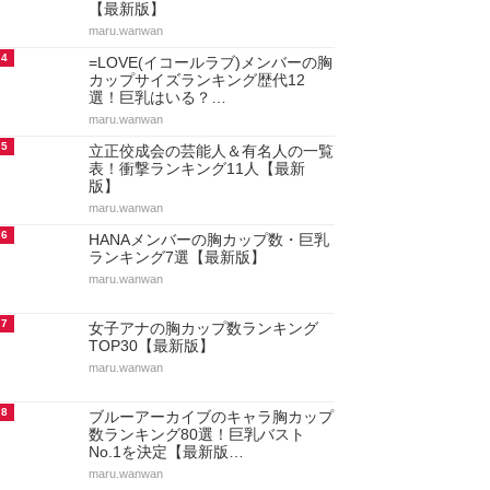
【最新版】
maru.wanwan
4
=LOVE(イコールラブ)メンバーの胸
カップサイズランキング歴代12
選！巨乳はいる？…
maru.wanwan
5
立正佼成会の芸能人＆有名人の一覧
表！衝撃ランキング11人【最新
版】
maru.wanwan
6
HANAメンバーの胸カップ数・巨乳
ランキング7選【最新版】
maru.wanwan
7
女子アナの胸カップ数ランキング
TOP30【最新版】
maru.wanwan
8
ブルーアーカイブのキャラ胸カップ
数ランキング80選！巨乳バスト
No.1を決定【最新版…
maru.wanwan