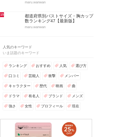
maru.wanwan
15
都道府県別バストサイズ・胸カップ
数ランキング47【最新版】
maru.wanwan
人気のキーワード
いま話題のキーワード
ランキング
おすすめ
人気
選び方
口コミ
芸能人
衝撃
メンバー
キャラクター
歴代
映画
曲
ドラマ
有名人
ブランド
メンズ
強さ
女性
プロフィール
現在