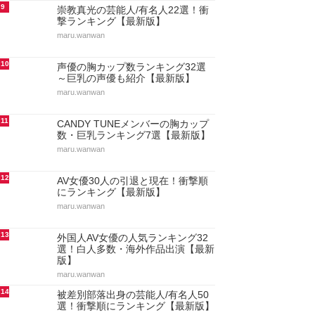
9
崇教真光の芸能人/有名人22選！衝
撃ランキング【最新版】
maru.wanwan
10
声優の胸カップ数ランキング32選
～巨乳の声優も紹介【最新版】
maru.wanwan
11
CANDY TUNEメンバーの胸カップ
数・巨乳ランキング7選【最新版】
maru.wanwan
12
AV女優30人の引退と現在！衝撃順
にランキング【最新版】
maru.wanwan
13
外国人AV女優の人気ランキング32
選！白人多数・海外作品出演【最新
版】
maru.wanwan
14
被差別部落出身の芸能人/有名人50
選！衝撃順にランキング【最新版】