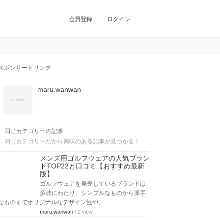
会員登録
ログイン
スポンサードリンク
maru.wanwan
同じカテゴリーの記事
同じカテゴリーだから興味のある記事が見つかる！
メンズ用ゴルフウェアの人気ブラン
ドTOP22と口コミ【おすすめ最新
版】
ゴルフウェアを発売しているブランドは
多岐にわたり、シンプルなものから派手
なものまでオリジナルなデザイン性や、…
maru.wanwan
/ 2 view