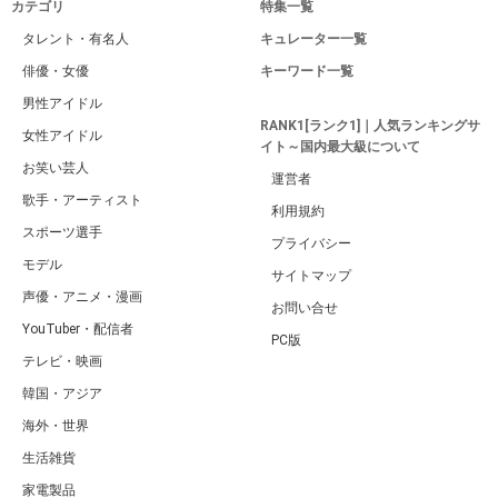
カテゴリ
特集一覧
タレント・有名人
キュレーター一覧
俳優・女優
キーワード一覧
男性アイドル
RANK1[ランク1]｜人気ランキングサ
女性アイドル
イト～国内最大級について
お笑い芸人
運営者
歌手・アーティスト
利用規約
スポーツ選手
プライバシー
モデル
サイトマップ
声優・アニメ・漫画
お問い合せ
YouTuber・配信者
PC版
テレビ・映画
韓国・アジア
海外・世界
生活雑貨
家電製品