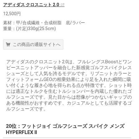
アディダス クロスニット 2.0
12,500円
素材：甲/合成繊維・合成樹脂 底/ラバー
重量：(片足)330g(25.5cm)
この商品の通販サイトへ
アディダスのクロスニット2.0は、フルレングスBoostとワン
ピースニットアッパーを融合した新感覚ゴルフスパイクレス
シューズとして人気を誇るモデルです。リブニットカラーと
フィットフォームGEOの相乗効果により足を入れた瞬間に吸
い付くような履き心地を得られる点が特徴です。ショット時
には適正なトルクを生むトルションバーを内蔵した優れたゴ
ルフシューズです。見た目からは想像がつかないギャップの
ある機能性がおすすめです、カジュアルとしても活躍するゴ
ルフシューズです。
20位：フットジョイ ゴルフシューズ スパイク メンズ
HYPERFLEX II