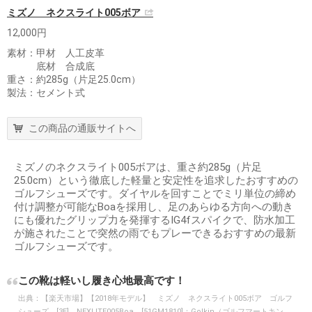
ミズノ ネクスライト005ボア
12,000円
素材：甲材 人工皮革
底材 合成底
重さ：約285g（片足25.0cm）
製法：セメント式
この商品の通販サイトへ
ミズノのネクスライト005ボアは、重さ約285g（片足
25.0cm）という徹底した軽量と安定性を追求したおすすめの
ゴルフシューズです。ダイヤルを回すことでミリ単位の締め
付け調整が可能なBoaを採用し、足のあらゆる方向への動き
にも優れたグリップ力を発揮するIG4fスパイクで、防水加工
が施されたことで突然の雨でもプレーできるおすすめの最新
ゴルフシューズです。
この靴は軽いし履き心地最高です！
出典：
【楽天市場】【2018年モデル】 ミズノ ネクスライト005ボア ゴルフ
シューズ [3E] NEXLITE005Boa [51GM1810]：Golkin（ゴルフマートキン