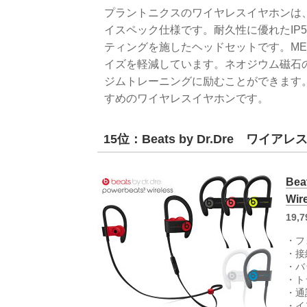
プラントニクスのワイヤレスイヤホンは
イスペック仕様です。耐久性に優れたIP
ティングを施したヘッドセットです。M
イズを軽減しています。ネオジウム磁石
ジムトレーニングに励むことができます
すめのワイヤレスイヤホンです。
15位：Beats by Dr.Dre ワイアレス
Be
Wir
19,
・フ
・接続
・バ
・ト
・通
・イ