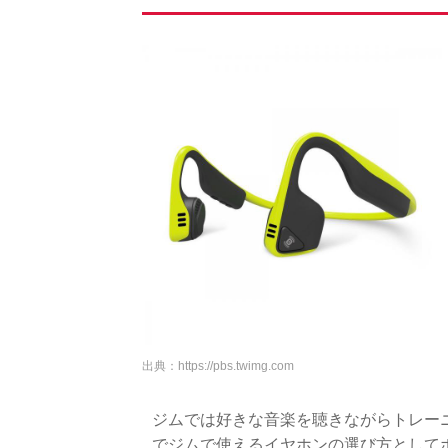
出典：
https://pbs.twimg.com
ジムでは好きな音楽を聴きながらトレー
でジムで使えるイヤホンの選び方として