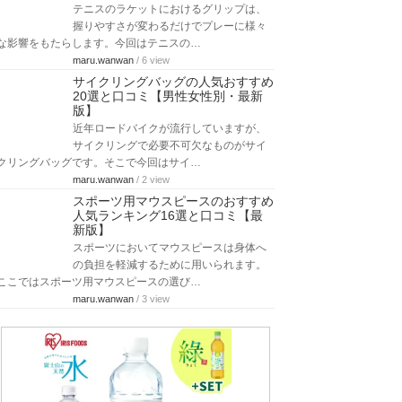
テニスのラケットにおけるグリップは、
握りやすさが変わるだけでプレーに様々
な影響をもたらします。今回はテニスの…
maru.wanwan
/ 6 view
サイクリングバッグの人気おすすめ
20選と口コミ【男性女性別・最新
版】
近年ロードバイクが流行していますが、
サイクリングで必要不可欠なものがサイ
クリングバッグです。そこで今回はサイ…
maru.wanwan
/ 2 view
スポーツ用マウスピースのおすすめ
人気ランキング16選と口コミ【最
新版】
スポーツにおいてマウスピースは身体へ
の負担を軽減するために用いられます。
ここではスポーツ用マウスピースの選び…
maru.wanwan
/ 3 view