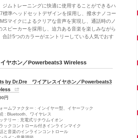
、ジムトレーニングに快適に使用することができるハ
57標準ヘッドセットデザインを採用し、撥水ナノコー
EMSマイクによるクリアな音声を実現し、通話時のノ
のスピーカーを採用し、迫力ある音楽を楽しみながら
。合計5つのカラーがエントリーしている人気でおす
イヤホン／Powerbeats3 Wireless
ats by Dr.Dre ワイアレスイヤホン／Powerbeats3
eless
790円
ォームファクター : インイヤー型、イヤーフック
 : Bluetooth、ワイヤレス
ッテリー : 充電式リチウムイオン
ラックコントロール付きインラインマイク
話と音楽のインラインコントロール
ンライン音量調節