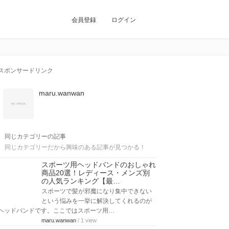
会員登録
ログイン
スポンサードリンク
maru.wanwan
同じカテゴリーの記事
同じカテゴリーだから興味のある記事が見つかる！
スポーツ用ヘッドバンドのおしゃれ
商品20選！レディース・メンズ別
の人気ランキング【最…
スポーツで髪が邪魔になり集中できない
という悩みを一挙に解決してくれるのが
ヘッドバンドです。ここではスポーツ用…
maru.wanwan
/ 1 view