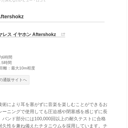
s＋) | みんなのレビュー・口コミ
ershokz
レス イヤホン Aftershokz
約6時間
.5時間
h通信距離：最大10m程度
の通販サイトへ
技術により耳を塞がずに音楽を楽しむことができるお
レーニングで使用しても圧迫感や閉塞感を感じずに長
ンド部分には100,000回以上の耐久テストに合格
耐久性を兼ね備えたチタニウムを採用しています。チ