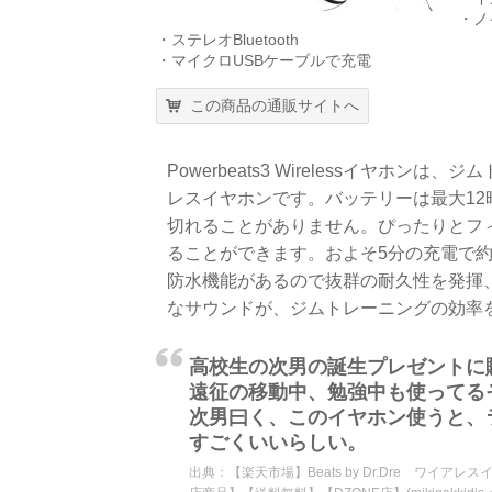
・ノ
・ステレオBluetooth
・マイクロUSBケーブルで充電
この商品の通販サイトへ
Powerbeats3 Wirelessイヤ
レスイヤホンです。バッテリーは最大1
切れることがありません。ぴったりとフ
ることができます。およそ5分の充電で約1
防水機能があるので抜群の耐久性を発揮
なサウンドが、ジムトレーニングの効率
高校生の次男の誕生プレゼントに
遠征の移動中、勉強中も使ってる
次男曰く、このイヤホン使うと、
すごくいいらしい。
出典：
【楽天市場】Beats by Dr.Dre ワイアレスイヤ