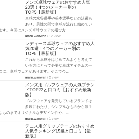
メンズ卓球ウェアのおすすめ人気
20選！4つのメーカー別の
TOP5【最新版】
卓球の水谷選手や張本選手などの活躍も
あり、男性の間で卓球が流行し始めてい
ます。今回はメンズ卓球ウェアの選び方…
maru.wanwan
/ 12 view
レディース卓球ウェアのおすすめ人
気20選！4つのメーカー別の
TOP5【最新版】
これから卓球をはじめてみようと考えて
いる方にとって必要な卓球アイテムの一
つに、卓球ウェアがあります。そこで今…
maru.wanwan
/ 2 view
メンズ用ゴルフウェアの人気ブラン
ドTOP22と口コミ【おすすめ最新
版】
ゴルフウェアを発売しているブランドは
多岐にわたり、シンプルなものから派手
なものまでオリジナルなデザイン性や、…
maru.wanwan
/ 1 view
テニス用グリップテープのおすすめ
人気ランキング15選と口コミ【最
新版】