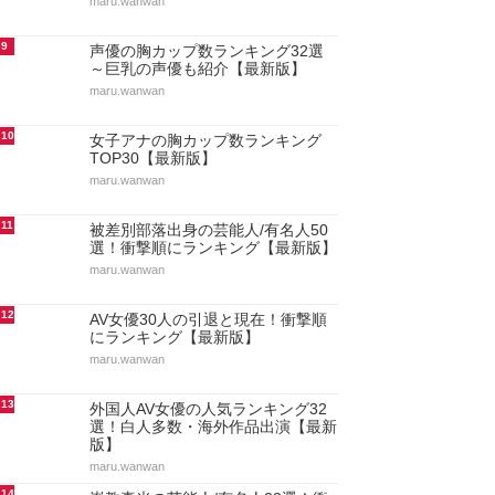
maru.wanwan
9
声優の胸カップ数ランキング32選
～巨乳の声優も紹介【最新版】
maru.wanwan
10
女子アナの胸カップ数ランキング
TOP30【最新版】
maru.wanwan
11
被差別部落出身の芸能人/有名人50
選！衝撃順にランキング【最新版】
maru.wanwan
12
AV女優30人の引退と現在！衝撃順
にランキング【最新版】
maru.wanwan
13
外国人AV女優の人気ランキング32
選！白人多数・海外作品出演【最新
版】
maru.wanwan
14