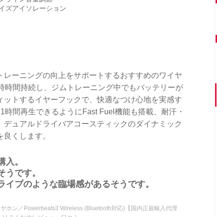
イズアイソレーション
ホンは、ジムトレーニングの向上をサポートするおすすめのワイヤ
2時時間持続し、ジムトレーニング中でもバッテリーが
ィットするイヤーフックで、快適なつけ心地を実感す
時間再生できるようにFast Fuel機能も搭載、耐汗・
、デュアルドライバアコースティックのダイナミック
を良くします。
購入。
そうです。
ライブのような臨場感があるそうです。
ホン／Powerbeats3 Wireless (Bluetooth対応)【国内正規輸入代理