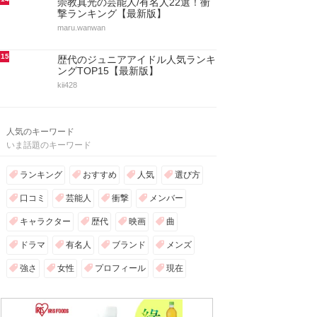
崇教真光の芸能人/有名人22選！衝
撃ランキング【最新版】
maru.wanwan
15
歴代のジュニアアイドル人気ランキ
ングTOP15【最新版】
kii428
人気のキーワード
いま話題のキーワード
ランキング
おすすめ
人気
選び方
口コミ
芸能人
衝撃
メンバー
キャラクター
歴代
映画
曲
ドラマ
有名人
ブランド
メンズ
強さ
女性
プロフィール
現在