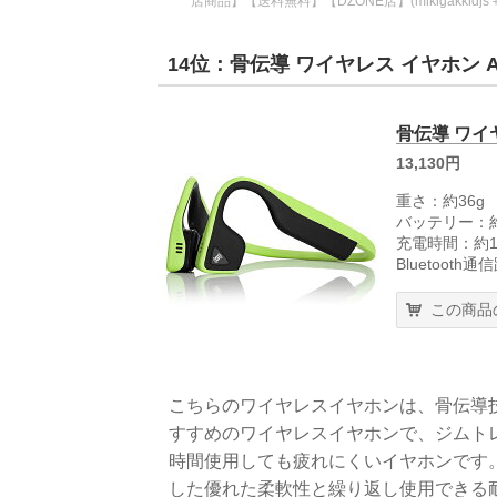
店商品】【送料無料】【DZONE店】(mikigakkidj
14位：骨伝導 ワイヤレス イヤホン Aft
骨伝導 ワイヤ
13,130円
重さ：約36g
バッテリー：
充電時間：約1
Bluetoot
この商品
こちらのワイヤレスイヤホンは、骨伝導
すすめのワイヤレスイヤホンで、ジムト
時間使用しても疲れにくいイヤホンです。バ
した優れた柔軟性と繰り返し使用できる