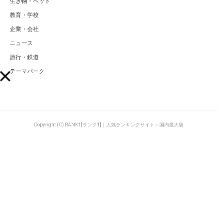
生き物・ペット
教育・学校
企業・会社
ニュース
旅行・鉄道
テーマパーク
Copyright (C) RANK1[ランク1]｜人気ランキングサイト～国内最大級