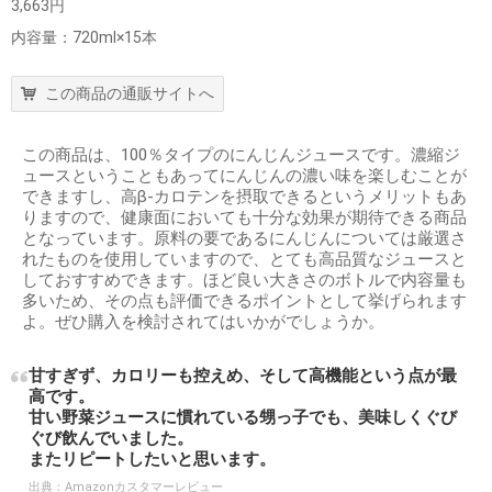
3,663円
内容量：720ml×15本
この商品の通販サイトへ
この商品は、100％タイプのにんじんジュースです。濃縮ジ
ュースということもあってにんじんの濃い味を楽しむことが
できますし、高β-カロテンを摂取できるというメリットもあ
りますので、健康面においても十分な効果が期待できる商品
となっています。原料の要であるにんじんについては厳選さ
れたものを使用していますので、とても高品質なジュースと
しておすすめできます。ほど良い大きさのボトルで内容量も
多いため、その点も評価できるポイントとして挙げられます
よ。ぜひ購入を検討されてはいかがでしょうか。
甘すぎず、カロリーも控えめ、そして高機能という点が最
高です。
甘い野菜ジュースに慣れている甥っ子でも、美味しくぐび
ぐび飲んでいました。
またリピートしたいと思います。
出典：
Amazonカスタマーレビュー