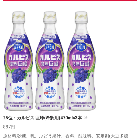
25位：カルピス 巨峰(希釈用)470ml×3本
887円
原材料:砂糖、乳、ぶどう果汁、香料、酸味料、安定剤(大豆多糖