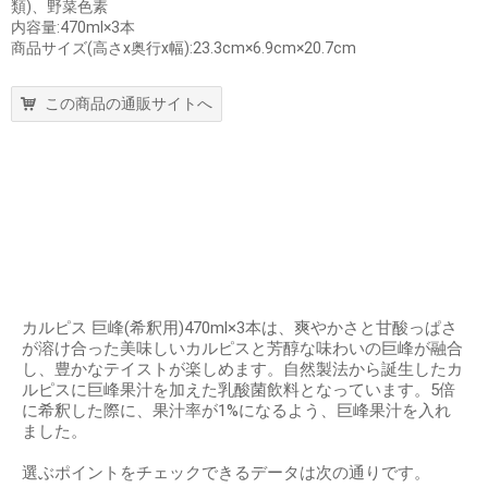
類)、野菜色素
内容量:470ml×3本
商品サイズ(高さx奥行x幅):23.3cm×6.9cm×20.7cm
この商品の通販サイトへ
カルピス 巨峰(希釈用)470ml×3本は、爽やかさと甘酸っぱさ
が溶け合った美味しいカルピスと芳醇な味わいの巨峰が融合
し、豊かなテイストが楽しめます。自然製法から誕生したカ
ルピスに巨峰果汁を加えた乳酸菌飲料となっています。5倍
に希釈した際に、果汁率が1%になるよう、巨峰果汁を入れ
ました。
選ぶポイントをチェックできるデータは次の通りです。