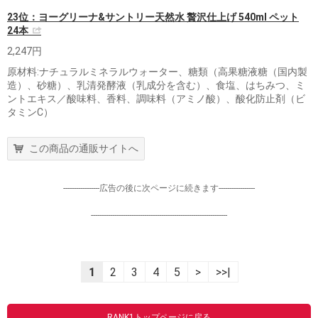
23位：ヨーグリーナ&サントリー天然水 贅沢仕上げ 540ml ペット
24本
2,247円
原材料:ナチュラルミネラルウォーター、糖類（高果糖液糖（国内製
造）、砂糖）、乳清発酵液（乳成分を含む）、食塩、はちみつ、ミ
ントエキス／酸味料、香料、調味料（アミノ酸）、酸化防止剤（ビ
タミンC）
この商品の通販サイトへ
-----------------広告の後に次ページに続きます-----------------
----------------------------------------------------------------
1
2
3
4
5
>
>>|
RANK1トップページに戻る