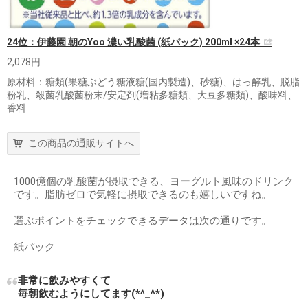
24位：伊藤園 朝のYoo 濃い乳酸菌 (紙パック) 200ml ×24本
2,078円
原材料：糖類(果糖ぶどう糖液糖(国内製造)、砂糖)、はっ酵乳、脱脂
粉乳、殺菌乳酸菌粉末/安定剤(増粘多糖類、大豆多糖類)、酸味料、
香料
この商品の通販サイトへ
1000億個の乳酸菌が摂取できる、ヨーグルト風味のドリンク
です。脂肪ゼロで気軽に摂取できるのも嬉しいですね。
選ぶポイントをチェックできるデータは次の通りです。
紙パック
非常に飲みやすくて
毎朝飲むようにしてます(*^_^*)