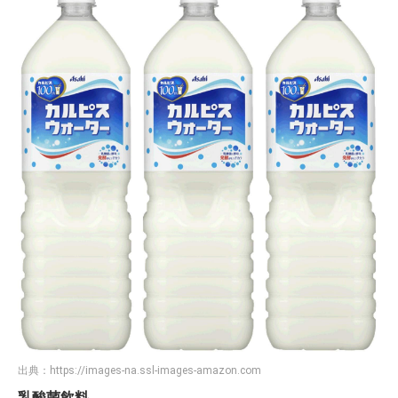
出典：
https://images-na.ssl-images-amazon.com
乳酸菌飲料