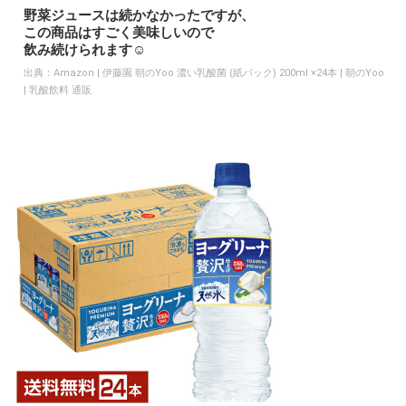
野菜ジュースは続かなかったですが、
この商品はすごく美味しいので
飲み続けられます☺️
出典：
Amazon | 伊藤園 朝のYoo 濃い乳酸菌 (紙パック) 200ml ×24本 | 朝のYoo
| 乳酸飲料 通販