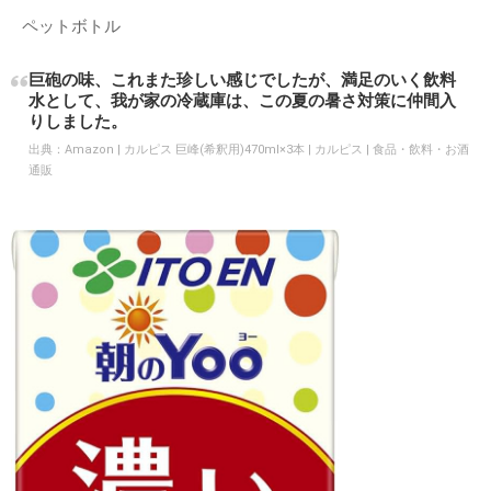
ペットボトル
巨砲の味、これまた珍しい感じでしたが、満足のいく飲料
水として、我が家の冷蔵庫は、この夏の暑さ対策に仲間入
りしました。
出典：
Amazon | カルピス 巨峰(希釈用)470ml×3本 | カルピス | 食品・飲料・お酒
通販