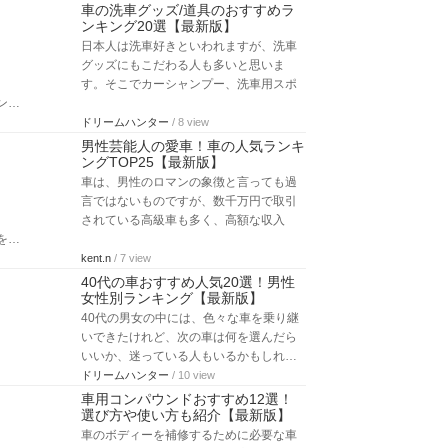
車の洗車グッズ/道具のおすすめラ
ンキング20選【最新版】
日本人は洗車好きといわれますが、洗車
グッズにもこだわる人も多いと思いま
す。そこでカーシャンプー、洗車用スポ
ン…
ドリームハンター
/ 8 view
男性芸能人の愛車！車の人気ランキ
ングTOP25【最新版】
車は、男性のロマンの象徴と言っても過
言ではないものですが、数千万円で取引
されている高級車も多く、高額な収入
を…
kent.n
/ 7 view
40代の車おすすめ人気20選！男性
女性別ランキング【最新版】
40代の男女の中には、色々な車を乗り継
いできたけれど、次の車は何を選んだら
いいか、迷っている人もいるかもしれ…
ドリームハンター
/ 10 view
車用コンパウンドおすすめ12選！
選び方や使い方も紹介【最新版】
車のボディーを補修するために必要な車