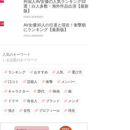
14
外国人AV女優の人気ランキング32
選！白人多数・海外作品出演【最新
版】
maru.wanwan
15
AV女優30人の引退と現在！衝撃順
にランキング【最新版】
maru.wanwan
人気のキーワード
いま話題のキーワード
ランキング
おすすめ
人気
選び方
口コミ
芸能人
衝撃
メンバー
キャラクター
歴代
映画
曲
ドラマ
有名人
ブランド
メンズ
強さ
女性
プロフィール
現在