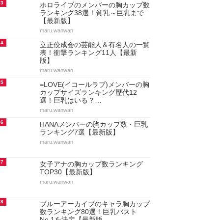
3
ホロライブのメンバーの胸カップ数
ランキング38選！貧乳～巨乳まで
【最新版】
maru.wanwan
4
立正佼成会の芸能人＆有名人の一覧
表！衝撃ランキング11人【最新
版】
maru.wanwan
5
=LOVE(イコールラブ)メンバーの胸
カップサイズランキング歴代12
選！巨乳はいる？…
maru.wanwan
6
HANAメンバーの胸カップ数・巨乳
ランキング7選【最新版】
maru.wanwan
7
女子アナの胸カップ数ランキング
TOP30【最新版】
maru.wanwan
8
ブルーアーカイブのキャラ胸カップ
数ランキング80選！巨乳バスト
No.1を決定【最新版…