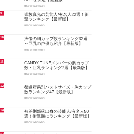
maru.wanwan
9
崇教真光の芸能人/有名人22選！衝
撃ランキング【最新版】
maru.wanwan
10
声優の胸カップ数ランキング32選
～巨乳の声優も紹介【最新版】
maru.wanwan
11
CANDY TUNEメンバーの胸カップ
数・巨乳ランキング7選【最新版】
maru.wanwan
12
都道府県別バストサイズ・胸カップ
数ランキング47【最新版】
maru.wanwan
13
被差別部落出身の芸能人/有名人50
選！衝撃順にランキング【最新版】
maru.wanwan