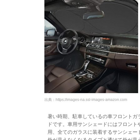
出典：
https://images-na.ssl-images-amazon.com
暑い時期、駐車しているの車フロントガ
ドです。車用サンシェードにはフロント
用、全てのガラスに装着するサンシェー
外が見えなくなるタイプと透けて外が見