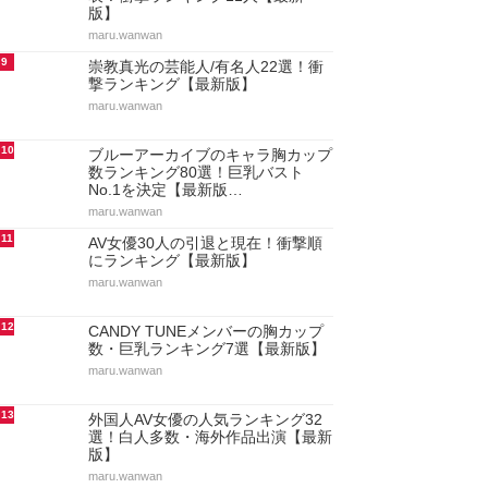
版】
maru.wanwan
9
崇教真光の芸能人/有名人22選！衝
撃ランキング【最新版】
maru.wanwan
10
ブルーアーカイブのキャラ胸カップ
数ランキング80選！巨乳バスト
No.1を決定【最新版…
maru.wanwan
11
AV女優30人の引退と現在！衝撃順
にランキング【最新版】
maru.wanwan
12
CANDY TUNEメンバーの胸カップ
数・巨乳ランキング7選【最新版】
maru.wanwan
13
外国人AV女優の人気ランキング32
選！白人多数・海外作品出演【最新
版】
maru.wanwan