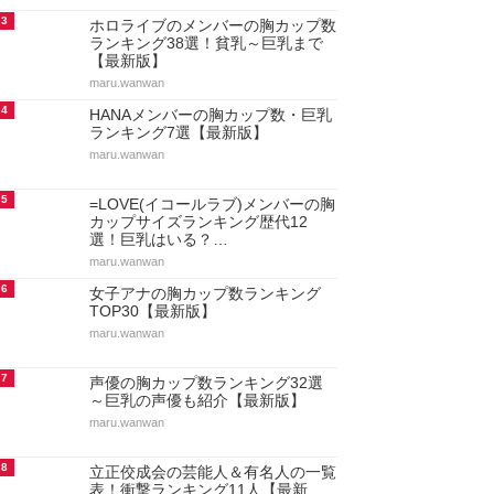
3
ホロライブのメンバーの胸カップ数
ランキング38選！貧乳～巨乳まで
【最新版】
maru.wanwan
4
HANAメンバーの胸カップ数・巨乳
ランキング7選【最新版】
maru.wanwan
5
=LOVE(イコールラブ)メンバーの胸
カップサイズランキング歴代12
選！巨乳はいる？…
maru.wanwan
6
女子アナの胸カップ数ランキング
TOP30【最新版】
maru.wanwan
7
声優の胸カップ数ランキング32選
～巨乳の声優も紹介【最新版】
maru.wanwan
8
立正佼成会の芸能人＆有名人の一覧
表！衝撃ランキング11人【最新