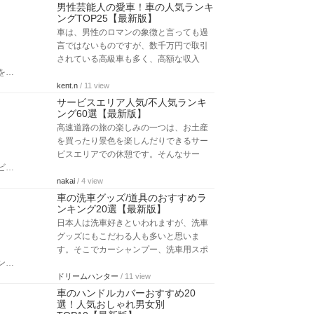
男性芸能人の愛車！車の人気ランキ
ングTOP25【最新版】
車は、男性のロマンの象徴と言っても過
言ではないものですが、数千万円で取引
されている高級車も多く、高額な収入
を…
kent.n
/ 11 view
サービスエリア人気/不人気ランキ
ング60選【最新版】
高速道路の旅の楽しみの一つは、お土産
を買ったり景色を楽しんだりできるサー
ビスエリアでの休憩です。そんなサー
ビ…
nakai
/ 4 view
車の洗車グッズ/道具のおすすめラ
ンキング20選【最新版】
日本人は洗車好きといわれますが、洗車
グッズにもこだわる人も多いと思いま
す。そこでカーシャンプー、洗車用スポ
ン…
ドリームハンター
/ 11 view
車のハンドルカバーおすすめ20
選！人気おしゃれ男女別