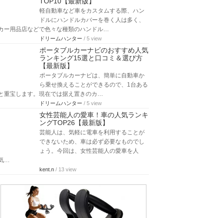
TOP10【最新版】
軽自動車など車をカスタムする際、ハン
ドルにハンドルカバーを巻く人は多く、
カー用品店などで色々な種類のハンドル…
ドリームハンター
/ 5 view
ポータブルカーナビのおすすめ人気
ランキング15選と口コミ＆選び方
【最新版】
ポータブルカーナビは、簡単に自動車か
ら乗せ換えることができるので、1台ある
と重宝します。現在では据え置きのカ…
ドリームハンター
/ 5 view
女性芸能人の愛車！車の人気ランキ
ングTOP26【最新版】
芸能人は、気軽に電車を利用することが
できないため、車は必ず必要なものでし
ょう。今回は、女性芸能人の愛車を人
気…
kent.n
/ 13 view