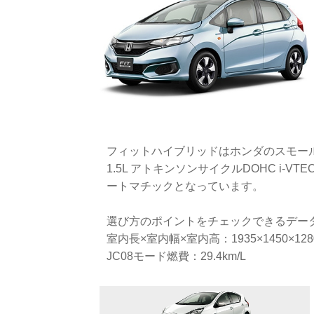
フィットハイブリッドはホンダのスモー
1.5L アトキンソンサイクルDOHC i-V
ートマチックとなっています。
選び方のポイントをチェックできるデー
室内長×室内幅×室内高：1935×1450×128
JC08モード燃費：29.4km/L