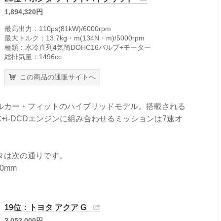
1,894,320円
最高出力：110ps(81kW)/6000rpm
最大トルク：13.7kg・m(134N・m)/5000rpm
種類：水冷直列4気筒DOHC16バルブ+モーター
総排気量：1496cc
この商品の通販サイトへ
ルカー・フィットのハイブリッドモデル。搭載される
TEC+i-DCDエンジンに組み合わせるミッションは7速オ
タは次の通りです。
0mm
19位：トヨタ アクア G
2,052,000円