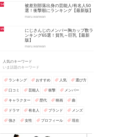
14
被差別部落出身の芸能人/有名人50
選！衝撃順にランキング【最新版】
maru.wanwan
15
にじさんじのメンバー胸カップ数ラ
ンキング65選！貧乳～巨乳【最新
版】
maru.wanwan
人気のキーワード
いま話題のキーワード
ランキング
おすすめ
人気
選び方
口コミ
芸能人
衝撃
メンバー
キャラクター
歴代
映画
曲
ドラマ
有名人
ブランド
メンズ
強さ
女性
プロフィール
現在