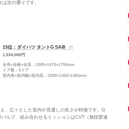
タは次の通りです。
15位：ダイハツ タントG SAIII
1,534,000円
全長×全幅×全高：3395×1475×1750mm
ドア数：5ドア
室内長×室内幅×室内高：2200×1350×1365mm
加え、広々とした室内や見通しの良さが特徴です。G
C12バルブ、組み合わせるミッションはCVT（無段変速