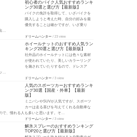
初心者のバイク人気おすすめランキ
ング30選と選び方【最新版】
バイクの免許を取得して、いざバイクを
購入しようと考えた時、自分の好みを最
優先することは確かですが、いざ乗り
出…
ドリームハンター
/ 23 view
ホイールナットのおすすめ人気ラン
キング20選と選び方【最新版】
社外品のホイールナットには色々な素材
が使われていたり、美しいカラーリング
を施されていたりするので、ドレスア
ッ…
ドリームハンター
/ 3 view
人気のスポーツカーおすすめランキ
ング30選【国産・外車】【最新
版】
ミニバンやSUVが人気ですが、スポーツ
カーは走る喜びを与えてくれる自動車な
ので、憧れる人も多いと思います。そ…
ドリームハンター
/ 3 view
解氷スプレーのおすすめランキング
TOP20と選び方【最新版】