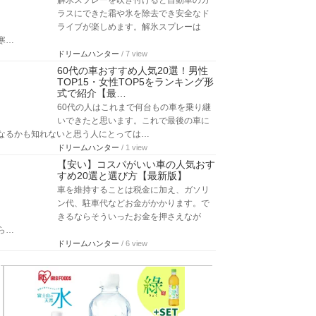
解氷スプレーを吹き付けると自動車のガ
ラスにできた霜や氷を除去でき安全なド
ライブが楽しめます。解氷スプレーは
寒…
ドリームハンター
/ 7 view
60代の車おすすめ人気20選！男性
TOP15・女性TOP5をランキング形
式で紹介【最…
60代の人はこれまで何台もの車を乗り継
いできたと思います。これで最後の車に
なるかも知れないと思う人にとっては…
ドリームハンター
/ 1 view
【安い】コスパがいい車の人気おす
すめ20選と選び方【最新版】
車を維持することは税金に加え、ガソリ
ン代、駐車代などお金がかかります。で
きるならそういったお金を押さえなが
ら…
ドリームハンター
/ 6 view