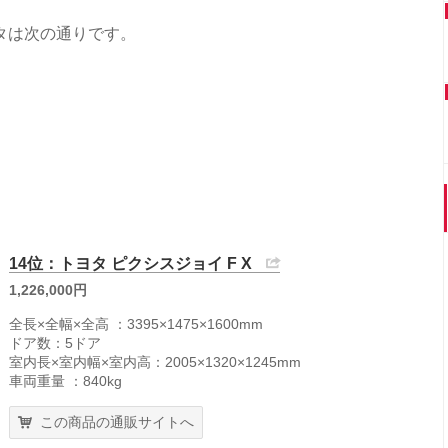
タは次の通りです。
14位：トヨタ ピクシスジョイ F X
1,226,000円
全長×全幅×全高 ：3395×1475×1600mm
ドア数：5ドア
室内長×室内幅×室内高：2005×1320×1245mm
車両重量 ：840kg
この商品の通販サイトへ