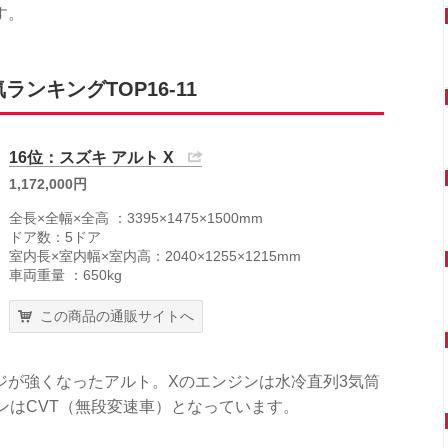
す。
ンキングTOP16-11
16位：スズキ アルト X
1,172,000円
全長×全幅×全高 ：3395×1475×1500mm
ドア数：5ドア
室内長×室内幅×室内高：2040×1255×1215mm
車両重量 ：650kg
この商品の通販サイトへ
ジが強くなったアルト。Xのエンジンは水冷直列3気筒
ョンはCVT（無段変速車）となっています。