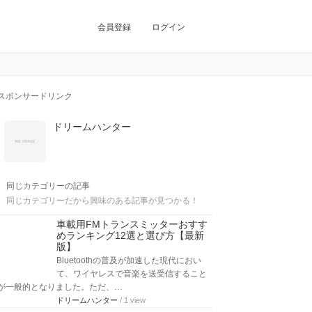
会員登録
ログイン
スポンサードリンク
ドリームハンター
同じカテゴリーの記事
同じカテゴリーだから興味のある記事が見つかる！
車載用FMトランスミッターおすす
めランキング12選と選び方【最新
版】
Bluetoothの普及が加速した現代におい
て、ワイヤレスで音楽を送受信すること
が一般的となりました。ただ、…
ドリームハンター
/ 1 view