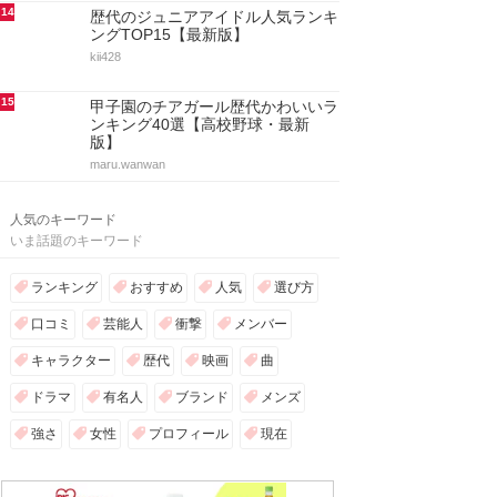
14
歴代のジュニアアイドル人気ランキ
ングTOP15【最新版】
kii428
15
甲子園のチアガール歴代かわいいラ
ンキング40選【高校野球・最新
版】
maru.wanwan
人気のキーワード
いま話題のキーワード
ランキング
おすすめ
人気
選び方
口コミ
芸能人
衝撃
メンバー
キャラクター
歴代
映画
曲
ドラマ
有名人
ブランド
メンズ
強さ
女性
プロフィール
現在