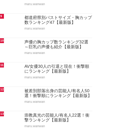
maru.wanwan
9
都道府県別バストサイズ・胸カップ
数ランキング47【最新版】
maru.wanwan
10
声優の胸カップ数ランキング32選
～巨乳の声優も紹介【最新版】
maru.wanwan
11
AV女優30人の引退と現在！衝撃順
にランキング【最新版】
maru.wanwan
12
被差別部落出身の芸能人/有名人50
選！衝撃順にランキング【最新版】
maru.wanwan
13
崇教真光の芸能人/有名人22選！衝
撃ランキング【最新版】
maru.wanwan