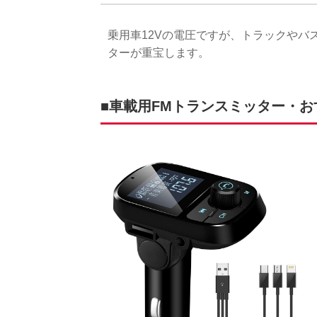
乗用車12Vの電圧ですが、トラックやバ
ターが重宝します。
■車載用FMトランスミッター・おす