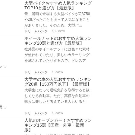
大型バイクおすすめ人気ランキング
TOP10と選び方【最新版】
昔、漫画で登場する大型バイクがCB750
やZⅡだったこともあって人気になること
がありました。そのため、大型バ…
ドリームハンター
/ 32 view
ホイールナットのおすすめ人気ラン
キング20選と選び方【最新版】
社外品のホイールナットには色々な素材
が使われていたり、美しいカラーリング
を施されていたりするので、ドレスア
ッ…
ドリームハンター
/ 6 view
大学生の車の人気おすすめランキン
グ20選【150万円以下】【最新版】
大学生になって運転免許を取得すると欲
しくなる自動車。ただ、高価な自動車の
購入は難しいと考えている人もいると
思…
ドリームハンター
/ 5 view
人気のオープンカー！おすすめラン
キング15選【国産・外車・最新
版】