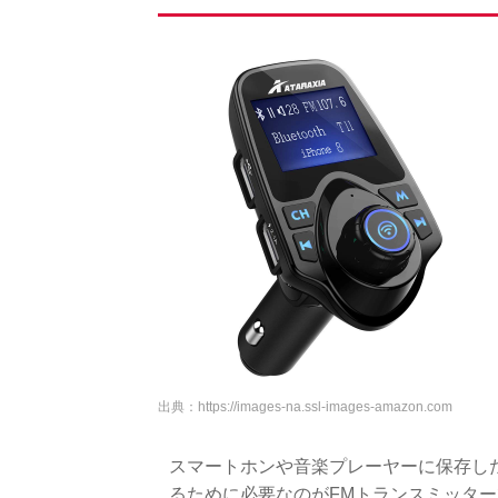
出典：
https://images-na.ssl-images-amazon.com
スマートホンや音楽プレーヤーに保存し
るために必要なのがFMトランスミッタ