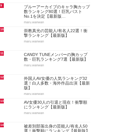
9
ブルーアーカイブのキャラ胸カップ
数ランキング80選！巨乳バスト
No.1を決定【最新版…
maru.wanwan
10
崇教真光の芸能人/有名人22選！衝
撃ランキング【最新版】
maru.wanwan
11
CANDY TUNEメンバーの胸カップ
数・巨乳ランキング7選【最新版】
maru.wanwan
12
外国人AV女優の人気ランキング32
選！白人多数・海外作品出演【最新
版】
maru.wanwan
13
AV女優30人の引退と現在！衝撃順
にランキング【最新版】
maru.wanwan
14
被差別部落出身の芸能人/有名人50
選！衝撃順にランキング【最新版】