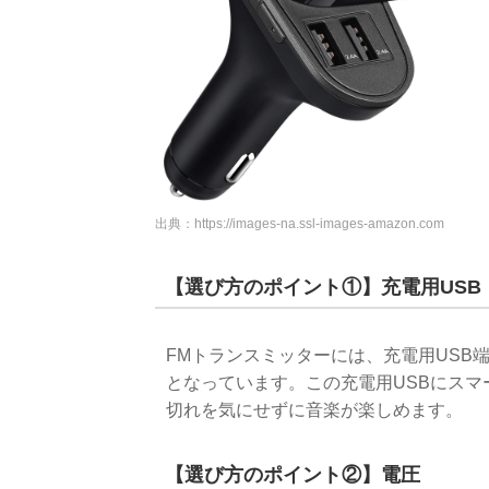
出典：
https://images-na.ssl-images-amazon.com
【選び方のポイント①】充電用USB
FMトランスミッターには、充電用USB
となっています。この充電用USBにス
切れを気にせずに音楽が楽しめます。
【選び方のポイント②】電圧