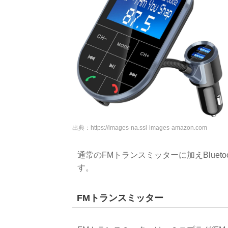
出典：
https://images-na.ssl-images-amazon.com
通常のFMトランスミッターに加えBluet
す。
FMトランスミッター