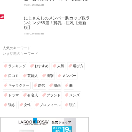
maru.wanwan
15
にじさんじのメンバー胸カップ数ラ
ンキング65選！貧乳～巨乳【最新
版】
maru.wanwan
人気のキーワード
いま話題のキーワード
ランキング
おすすめ
人気
選び方
口コミ
芸能人
衝撃
メンバー
キャラクター
歴代
映画
曲
ドラマ
有名人
ブランド
メンズ
強さ
女性
プロフィール
現在