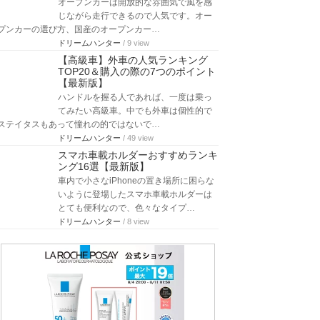
オープンカーは開放的な雰囲気で風を感
じながら走行できるので人気です。オー
プンカーの選び方、国産のオープンカー…
ドリームハンター
/ 9 view
【高級車】外車の人気ランキング
TOP20＆購入の際の7つのポイント
【最新版】
ハンドルを握る人であれば、一度は乗っ
てみたい高級車。中でも外車は個性的で
ステイタスもあって憧れの的ではないで…
ドリームハンター
/ 49 view
スマホ車載ホルダーおすすめランキ
ング16選【最新版】
車内で小さなiPhoneの置き場所に困らな
いように登場したスマホ車載ホルダーは
とても便利なので、色々なタイプ…
ドリームハンター
/ 8 view