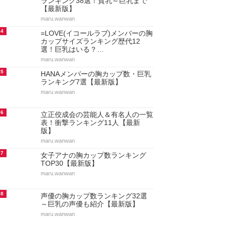
ランキング38選！貧乳～巨乳まで
【最新版】
maru.wanwan
4
=LOVE(イコールラブ)メンバーの胸
カップサイズランキング歴代12
選！巨乳はいる？…
maru.wanwan
5
HANAメンバーの胸カップ数・巨乳
ランキング7選【最新版】
maru.wanwan
6
立正佼成会の芸能人＆有名人の一覧
表！衝撃ランキング11人【最新
版】
maru.wanwan
7
女子アナの胸カップ数ランキング
TOP30【最新版】
maru.wanwan
8
声優の胸カップ数ランキング32選
～巨乳の声優も紹介【最新版】
maru.wanwan