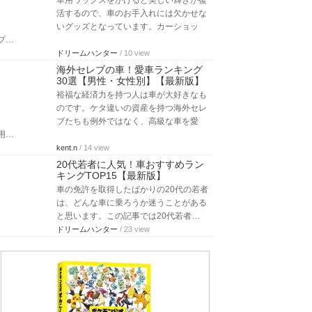
車用ワックスをかけると美しい輝きが復
活するので、車のお手入れには欠かせな
いグッズとなっています。カーショッ
プ…
ドリームハンター
/ 10 view
海外セレブの車！愛車ランキング
30選【男性・女性別】【最新版】
裕福な経済力を持つ人は車が大好きなも
のです。ケタ違いの資産を持つ海外セレ
ブたちも例外ではなく、高級な車を愛
用…
kent.n
/ 14 view
20代若者に人気！車おすすめラン
キングTOP15【最新版】
車の免許を取得したばかりの20代の若者
は、どんな車に乗ろうか迷うことがある
と思います。この記事では20代若者…
ドリームハンター
/ 23 view