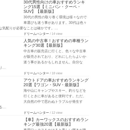
30代男性向けの車おすすめランキ
ング15選【ミニバン・クーペ・
SUV】【最新版】
30代の男性の取り巻く環境は様々なので
車選びも迷う事があります。30代は色々
な気配りが必要なことは確かです。…
ドリームハンター
/ 14 view
人気の中古車！おすすめの車種ラン
キング30選【最新版】
中古車の販売店に行くと、色々な中古車
が販売されており、どれにしたらよいか
迷う事があるかもしれません。自分な
り…
ドリームハンター
/ 18 view
アウトドアの車おすすめランキング
20選【ワゴン・SUV・最新版】
海や山にキャンプやスキー、釣りなどを
行くときに車があると便利です。ただ、
大自然の中で思わぬトラブルが発生す
る…
ドリームハンター
/ 12 view
【車】カーワックスのおすすめラン
キング最強20選【最新版】