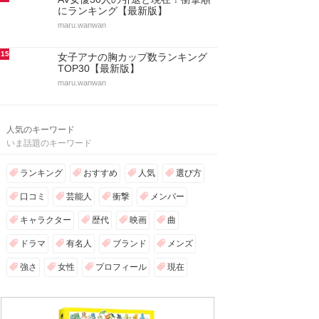
にランキング【最新版】
maru.wanwan
15
女子アナの胸カップ数ランキング
TOP30【最新版】
maru.wanwan
人気のキーワード
いま話題のキーワード
ランキング
おすすめ
人気
選び方
口コミ
芸能人
衝撃
メンバー
キャラクター
歴代
映画
曲
ドラマ
有名人
ブランド
メンズ
強さ
女性
プロフィール
現在