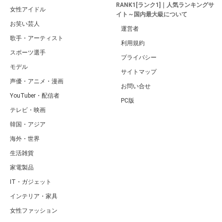
RANK1[ランク1]｜人気ランキングサ
女性アイドル
イト～国内最大級について
お笑い芸人
運営者
歌手・アーティスト
利用規約
スポーツ選手
プライバシー
モデル
サイトマップ
声優・アニメ・漫画
お問い合せ
YouTuber・配信者
PC版
テレビ・映画
韓国・アジア
海外・世界
生活雑貨
家電製品
IT・ガジェット
インテリア・家具
女性ファッション