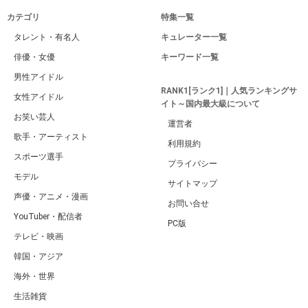
カテゴリ
特集一覧
タレント・有名人
キュレーター一覧
俳優・女優
キーワード一覧
男性アイドル
RANK1[ランク1]｜人気ランキングサ
女性アイドル
イト～国内最大級について
お笑い芸人
運営者
歌手・アーティスト
利用規約
スポーツ選手
プライバシー
モデル
サイトマップ
声優・アニメ・漫画
お問い合せ
YouTuber・配信者
PC版
テレビ・映画
韓国・アジア
海外・世界
生活雑貨