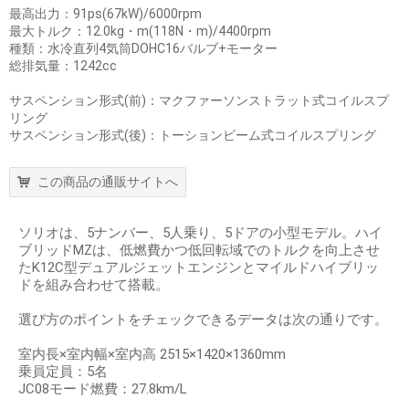
最高出力：91ps(67kW)/6000rpm
最大トルク：12.0kg・m(118N・m)/4400rpm
種類：水冷直列4気筒DOHC16バルブ+モーター
総排気量：1242cc
サスペンション形式(前)：マクファーソンストラット式コイルスプ
リング
サスペンション形式(後)：トーションビーム式コイルスプリング
この商品の通販サイトへ
ソリオは、5ナンバー、5人乗り、5ドアの小型モデル。ハイ
ブリッドMZは、低燃費かつ低回転域でのトルクを向上させ
たK12C型デュアルジェットエンジンとマイルドハイブリッ
ドを組み合わせて搭載。
選び方のポイントをチェックできるデータは次の通りです。
室内長×室内幅×室内高 2515×1420×1360mm
乗員定員：5名
JC08モード燃費：27.8km/L