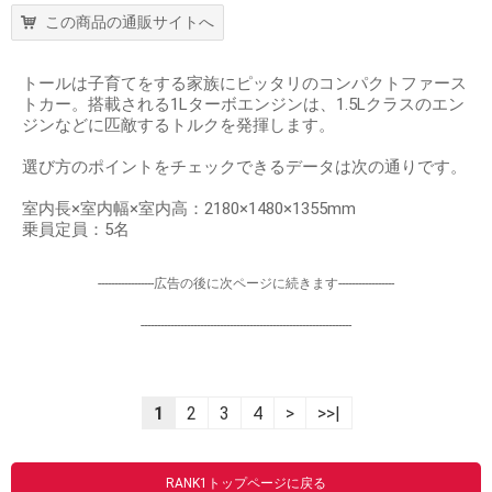
この商品の通販サイトへ
トールは子育てをする家族にピッタリのコンパクトファース
トカー。搭載される1Lターボエンジンは、1.5Lクラスのエン
ジンなどに匹敵するトルクを発揮します。
選び方のポイントをチェックできるデータは次の通りです。
室内長×室内幅×室内高：2180×1480×1355mm
乗員定員：5名
-----------------広告の後に次ページに続きます-----------------
----------------------------------------------------------------
1
2
3
4
>
>>|
RANK1トップページに戻る