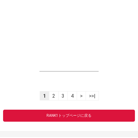
----------------------------------------------------------------
1
2
3
4
>
>>|
RANK1トップページに戻る