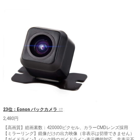
23位：Eonon バックカメラ
2,480円
【高画質】総画素数：420000ピクセル、カラーCMDレンズ採用
【ミラーリング】鏡像だけの出力映像（非表示は切替できません）
【ガイドライン】バック時のガイドライン表示機能対応、非表示不