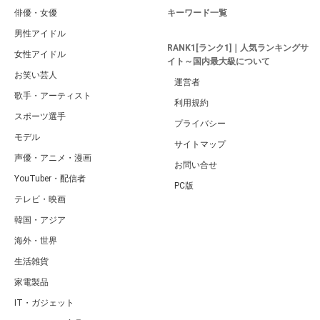
俳優・女優
キーワード一覧
男性アイドル
RANK1[ランク1]｜人気ランキングサ
女性アイドル
イト～国内最大級について
お笑い芸人
運営者
歌手・アーティスト
利用規約
スポーツ選手
プライバシー
モデル
サイトマップ
声優・アニメ・漫画
お問い合せ
YouTuber・配信者
PC版
テレビ・映画
韓国・アジア
海外・世界
生活雑貨
家電製品
IT・ガジェット