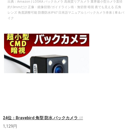
出典：
Amazon | LOSKA バックカメラ 高画質リアカメラ 業界最小型カメラ直径
約13mmだけ 正像・鏡像切替/ガイドライン有・無切替 暗視 夜でも見える 広角
レンズ 角度調整可能 防塵防水IP67 日本語マニュアル | バックカメラ本体 | 車＆バ
イク
24位：Bravebird 角型 防水 バックカメラ
1,129円