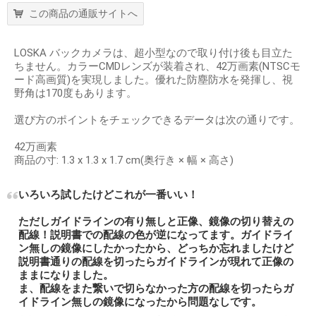
この商品の通販サイトへ
LOSKA バックカメラは、超小型なので取り付け後も目立た
ちません。カラーCMDレンズが装着され、42万画素(NTSCモ
ード高画質)を実現しました。優れた防塵防水を発揮し、視
野角は170度もあります。
選び方のポイントをチェックできるデータは次の通りです。
42万画素
商品の寸: 1.3 x 1.3 x 1.7 cm(奥行き × 幅 × 高さ)
いろいろ試したけどこれが一番いい！
ただしガイドラインの有り無しと正像、鏡像の切り替えの
配線！説明書での配線の色が逆になってます。ガイドライ
ン無しの鏡像にしたかったから、どっちか忘れましたけど
説明書通りの配線を切ったらガイドラインが現れて正像の
ままになりました。
ま、配線をまた繋いで切らなかった方の配線を切ったらガ
イドライン無しの鏡像になったから問題なしです。