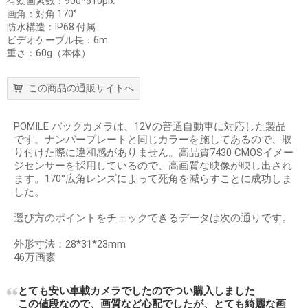
有効画素数：900*510pix
画角：対角 170°
防水構造：IP68 付属
ビデオケーブル長：6m
重さ：60g（本体）
この商品の通販サイトへ
POMILE バックカメラは、12Vの普通自動車に対応した製品
です。ナンバープレートと同じカラーを施してあるので、取
り付けた際に違和感がありません。高品質7430 CMOSイメー
ジセンサーを採用しているので、高画質な映像が映し出され
ます。170°広角レンズによって死角を減らすことに成功しま
した。
選び方のポイントをチェックできるデータは次の通りです。
外形寸法：28*31*23mm
46万画素
とても安い車載カメラでしたのでつい購入しました
この値段なので、画質など心配でしたが、とても綺麗な画