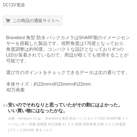
DC12V電源
この商品の通販サイトへ
Bravebird 角型 防水 バックカメラはSHARP製のイメージセン
サーを搭載した製品です。視野角度は170度となっており、
角度調整は約90度。コンパクトな設計となっており4つの
LEDが装着されているので、周辺が暗くても使用することが
可能です。
選び方のポイントをチェックできるデータは次の通りです。
本体サイズ：約22mm×約22mm×約22mm
42万画素
安いのでそれなりと思っていたがその割にはよかった。
いい買い物にはなったかな。
出典：
Amazon.co.jp： Bravebird 角型 防水 バックカメラ CCD SHARP製 イメ
ージセンサー 搭載 高画質 42万画素 4ＬＥＤ 暗視 視野角度 広角 ＤＣ１2V電源
(ブラック)bb526: 車＆バイク