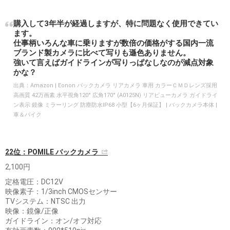
購入して3年半が経過しますが、特に問題なく使用できてい
ます。
仕事柄いろんな車に乗りますが数倍の価格がする国内一流
ブランド製カメラに比べて写りも遜色ありません。
強いて言えばガイドラインが写りっぱなしなのが減点対象
かな？
出典：
Amazon | Eonon バックカメラ リアカメラ 車用 カラーＣＭＤレンズ採用
高画質 42万画素 水平視角120° 広角170° (A0125N) リアビューカメラ ガイドライ
ン表示 鏡像 ミラーリング 防塵防水IP68 小型【6ヶ月保証】 | バックカメラ本体 |
車＆バイク
22位：POMILE バックカメラ
2,100円
定格電圧：DC12V
映像素子：1/3inch CMOSセンサー
TVシステム：NTSC 出力
映像：鏡像/正像
ガイドライン：オン/オフ対応