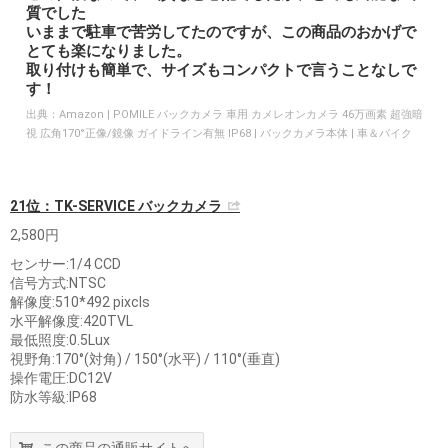
質でした
いままで駐車で苦労してたのですが、この商品のおかげで
とても楽になりました。
取り付けも簡単で、サイズもコンパクトで言うことなしで
す！
出典：
Amazon | POMILE バックカメラ 車用 カメレオンカメラ 46万画素 超強暗
視 広角170°正像/鏡像 ガイドライン有無 IP68 | バックカメラ本体 | 車＆バイク
21位：TK-SERVICE バックカメラ
2,580円
センサー:1/4 CCD
信号方式:NTSC
解像度:510*492 pixcls
水平解像度:420TVL
最低照度:0.5Lux
視野角:170°(対角) / 150°(水平) / 110°(垂直)
操作電圧:DC12V
防水等級:IP68
この商品の通販サイトへ