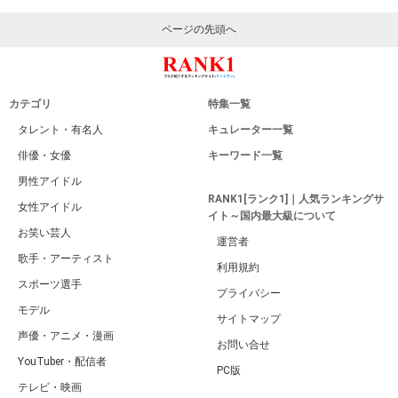
ページの先頭へ
カテゴリ
特集一覧
タレント・有名人
キュレーター一覧
俳優・女優
キーワード一覧
男性アイドル
RANK1[ランク1]｜人気ランキングサ
女性アイドル
イト～国内最大級について
お笑い芸人
運営者
歌手・アーティスト
利用規約
スポーツ選手
プライバシー
モデル
サイトマップ
声優・アニメ・漫画
お問い合せ
YouTuber・配信者
PC版
テレビ・映画