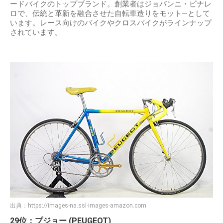
ードバイクのトップブランド。創業者はジョバンニ・ピナレ
ロで、伝統と革新を融合させた自転車造りをモット―として
います。レース向けのバイクやクロスバイクがラインナップ
されています。
出典：
https://images-na.ssl-images-amazon.com
29位：プジョー (PEUGEOT)