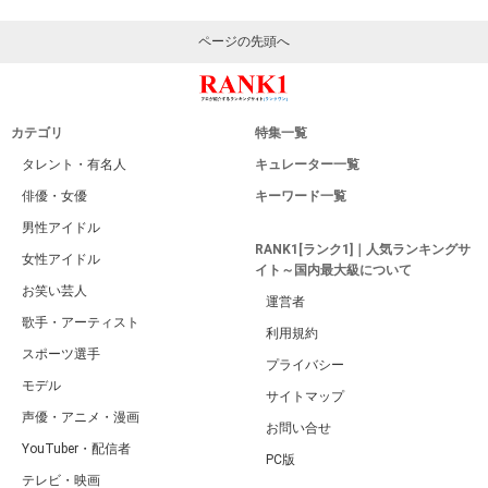
ページの先頭へ
カテゴリ
特集一覧
タレント・有名人
キュレーター一覧
俳優・女優
キーワード一覧
男性アイドル
RANK1[ランク1]｜人気ランキングサ
女性アイドル
イト～国内最大級について
お笑い芸人
運営者
歌手・アーティスト
利用規約
スポーツ選手
プライバシー
モデル
サイトマップ
声優・アニメ・漫画
お問い合せ
YouTuber・配信者
PC版
テレビ・映画