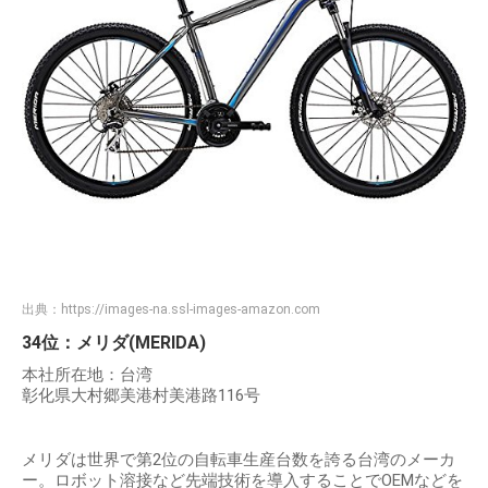
出典：
https://images-na.ssl-images-amazon.com
34位：メリダ(MERIDA)
本社所在地：台湾
彰化県大村郷美港村美港路116号
メリダは世界で第2位の自転車生産台数を誇る台湾のメーカ
ー。ロボット溶接など先端技術を導入することでOEMなどを