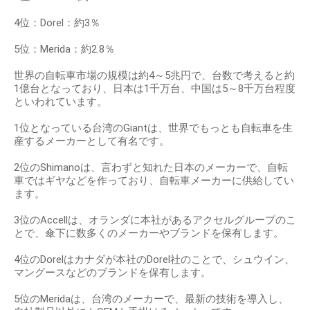
4位：Dorel：約3％
5位：Merida：約2.8％
世界の自転車市場の規模は約4～5兆円で、台数で考えると約
1億台となっており、日本は1千万台、中国は5～8千万台程度
といわれています。
1位となっている台湾のGiantは、世界でもっとも自転車を生
産するメーカーとして有名です。
2位のShimanoは、言わずと知れた日本のメーカーで、自転
車ではギヤなどを作っており、自転車メーカーに供給してい
ます。
3位のAccellは、オランダに本社があるアクセルグループのこ
とで、傘下に数多くのメーカーやブランドを保有します。
4位のDorelはカナダが本社のDorel社のことで、シュウイン、
マングースなどのブランドを保有します。
5位のMeridaは、台湾のメーカーで、最新の技術を導入し、