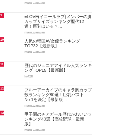
maru.wanwan
9
=LOVE(イコールラブ)メンバーの胸
カップサイズランキング歴代12
選！巨乳はいる？…
maru.wanwan
10
人気の韓国AV女優ランキング
TOP32【最新版】
maru.wanwan
11
歴代のジュニアアイドル人気ランキ
ングTOP15【最新版】
kii428
12
ブルーアーカイブのキャラ胸カップ
数ランキング80選！巨乳バスト
No.1を決定【最新版…
maru.wanwan
13
甲子園のチアガール歴代かわいいラ
ンキング40選【高校野球・最新
版】
maru.wanwan