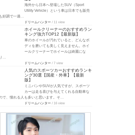
海外から日本へ登場したSUV（Sport
Utility Vehicle）という車は日本でも販売
も好調で一過…
ドリームハンター
/ 11 view
ホイールクリーナーのおすすめラン
キング強力TOP12【最新版】
車のホイールが汚れていると、どんなボ
ディを磨いても美しく見えません。ホイ
ールクリーナーでホイールは綺麗にな
り…
ドリームハンター
/ 7 view
人気のスポーツカーおすすめランキ
ング30選【国産・外車】【最新
版】
ミニバンやSUVが人気ですが、スポーツ
カーは走る喜びを与えてくれる自動車な
ので、憧れる人も多いと思います。そ…
ドリームハンター
/ 16 view