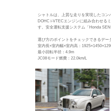
シャトルは、上質な走りを実現したコンパ
DOHC i‐VTECエンジンに組み合わ
す。安全運転支援システム「Honda SE
選び方のポイントをチェックできるデー
室内長×室内幅×室内高：1925×1450×129
最小回転半径：4.9m
JC08モード燃費：22.0km/L