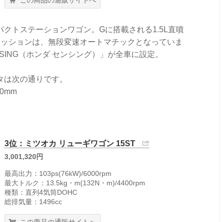
この商品の通販サイトへ
クトステーションワゴン。Gに搭載される1.5L直噴
せるミッションは、無段変速オートマチックとなっていま
NSING（ホンダ センシング）」が全車に設定。
タは次の通りです。
0mm
3位：ミツオカ リューギワゴン 15ST
3,001,320円
最高出力：103ps(76kW)/6000rpm
最大トルク：13.5kg・m(132N・m)/4400rpm
種類：直列4気筒DOHC
総排気量：1496cc