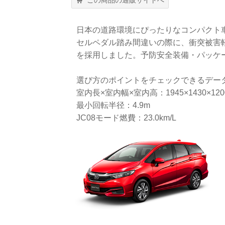
この商品の通販サイトへ
日本の道路環境にぴったりなコンパクト
セルペダル踏み間違いの際に、衝突被害
を採用しました。予防安全装備・パッケージ「To
選び方のポイントをチェックできるデー
室内長×室内幅×室内高：1945×1430×120
最小回転半径：4.9m
JC08モード燃費：23.0km/L