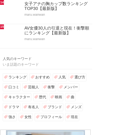
14
女子アナの胸カップ数ランキング
TOP30【最新版】
maru.wanwan
15
AV女優30人の引退と現在！衝撃順
にランキング【最新版】
maru.wanwan
人気のキーワード
いま話題のキーワード
ランキング
おすすめ
人気
選び方
口コミ
芸能人
衝撃
メンバー
キャラクター
歴代
映画
曲
ドラマ
有名人
ブランド
メンズ
強さ
女性
プロフィール
現在