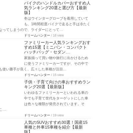
バイクのハンドルカバーおすすめ人
気ランキング20選と選び方【最新
版】
冬はウインターグローブを着用していて
も、1時間程度バイクで走ると手は冷たく
なってしまうので、ライダーにとって…
ドリームハンター
/ 18 view
ファミリーカー人気ランキングおす
すめ15選【ミニバン・コンパクト
ハッチバッグ・セダン…
家族揃って買い物や旅行に出かけるため
に使うファミリーカーですが、その中で
も使い勝手が良く、広々した車種が注目…
ドリームハンター
/ 15 view
子供・子育て向けの車おすすめラン
キング20選【最新版】
いわゆるファミリーカーといわれる車の
中でも子育て世代をターゲットにした車
は色々な種類が発売されています。そ
こ…
ドリームハンター
/ 19 view
人気のSUVおすすめ30選！国産15
車種と外車15車種を紹介【最新
版】