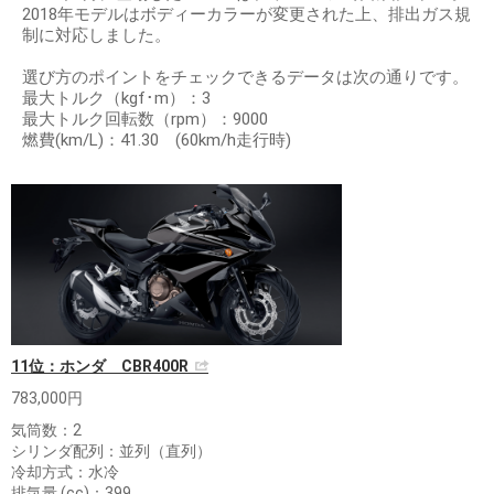
2018年モデルはボディーカラーが変更された上、排出ガス規
制に対応しました。
選び方のポイントをチェックできるデータは次の通りです。
最大トルク（kgf･m）：3
最大トルク回転数（rpm）：9000
燃費(km/L)：41.30 (60km/h走行時)
11位：ホンダ CBR400R
783,000円
気筒数：2
シリンダ配列：並列（直列）
冷却方式：水冷
排気量 (cc)：399