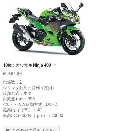
10位：カワサキ Ninja 400
699,840円
気筒数：2
シリンダ配列：並列（直列）
冷却方式：水冷
排気量 (cc)：398
4スト・カム駆動方式：DOHC
最高出力（PS）：48
最高出力回転数（rpm）：10000
この商品の通販サイトへ