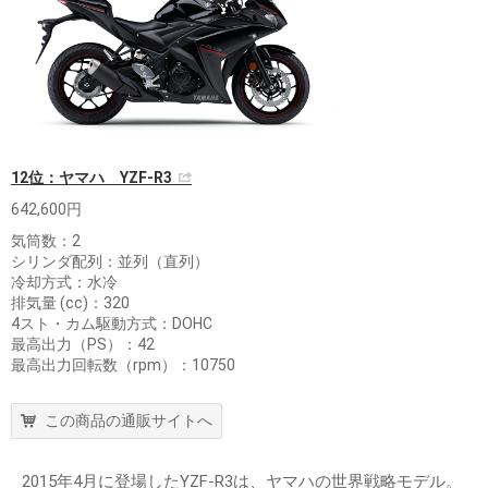
12位：ヤマハ YZF-R3
642,600円
気筒数：2
シリンダ配列：並列（直列）
冷却方式：水冷
排気量 (cc)：320
4スト・カム駆動方式：DOHC
最高出力（PS）：42
最高出力回転数（rpm）：10750
この商品の通販サイトへ
2015年4月に登場したYZF-R3は、ヤマハの世界戦略モデル。