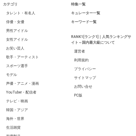
カテゴリ
特集一覧
タレント・有名人
キュレーター一覧
俳優・女優
キーワード一覧
男性アイドル
RANK1[ランク1]｜人気ランキングサ
女性アイドル
イト～国内最大級について
お笑い芸人
運営者
歌手・アーティスト
利用規約
スポーツ選手
プライバシー
モデル
サイトマップ
声優・アニメ・漫画
お問い合せ
YouTuber・配信者
PC版
テレビ・映画
韓国・アジア
海外・世界
生活雑貨