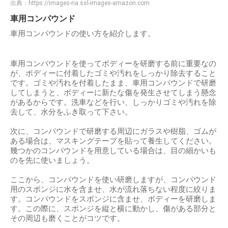
出典：
https://images-na.ssl-images-amazon.com
車用コンパウンド
車用コンパウンドの使い方を紹介します。
車用コンパウンドを使ってボディーを研磨する前に重要なの
が、ボディーに付着したゴミや汚れをしっかり除去すること
です。ゴミや汚れを付着したまま、車用コンパウンドで研磨
してしまうと、ボディーに新たな傷を発生させてしまう懸念
があるからです。洗車などを行い、しっかりゴミや汚れを除
去して、水分をふき取って下さい。
次に、コンパウンドで研磨する周辺にガラスや樹脂、ゴムが
ある場合は、マスキングテープを貼って養生してください。
幾つかのコンパウンドを用意している場合は、目の細かいも
のを先に使いましょう。
ここから、コンパウンドを使い研磨しますが、コンパウンド
用のスポンジに水を含ませ、水が流れ落ちない程度に絞りま
す。コンパウンドをスポンジに含ませ、ボディーを研磨しま
す。この際に、スポンジを縦と横に動かし、傷がある部分と
その周辺も磨くことがコツです。