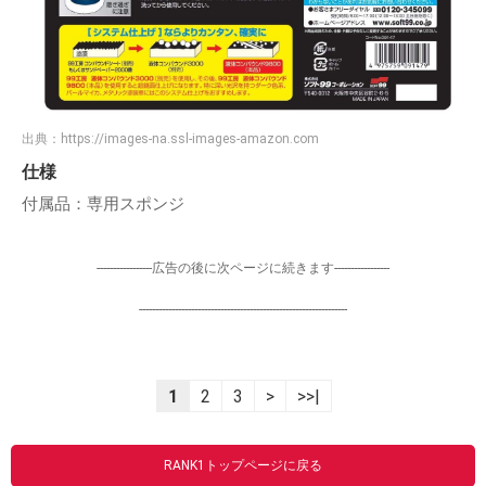
出典：
https://images-na.ssl-images-amazon.com
仕様
付属品：専用スポンジ
-----------------広告の後に次ページに続きます-----------------
----------------------------------------------------------------
1
2
3
>
>>|
RANK1トップページに戻る