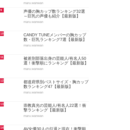
maru.wanwan
9
声優の胸カップ数ランキング32選
～巨乳の声優も紹介【最新版】
maru.wanwan
10
CANDY TUNEメンバーの胸カップ
数・巨乳ランキング7選【最新版】
maru.wanwan
11
被差別部落出身の芸能人/有名人50
選！衝撃順にランキング【最新版】
maru.wanwan
12
都道府県別バストサイズ・胸カップ
数ランキング47【最新版】
maru.wanwan
13
崇教真光の芸能人/有名人22選！衝
撃ランキング【最新版】
maru.wanwan
14
AV女優30人の引退と現在！衝撃順