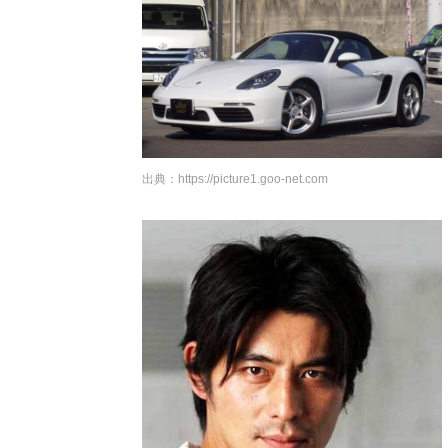
出典：
https://picture1.goo-net.com