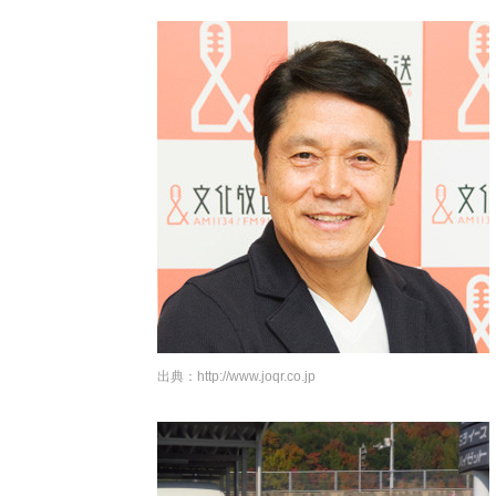
出典：
http://www.joqr.co.jp