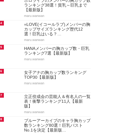
ホロライブのメンバーの胸カップ数
ランキング38選！貧乳～巨乳まで
【最新版】
maru.wanwan
4
=LOVE(イコールラブ)メンバーの胸
カップサイズランキング歴代12
選！巨乳はいる？…
maru.wanwan
5
HANAメンバーの胸カップ数・巨乳
ランキング7選【最新版】
maru.wanwan
6
女子アナの胸カップ数ランキング
TOP30【最新版】
maru.wanwan
7
立正佼成会の芸能人＆有名人の一覧
表！衝撃ランキング11人【最新
版】
maru.wanwan
8
ブルーアーカイブのキャラ胸カップ
数ランキング80選！巨乳バスト
No.1を決定【最新版…