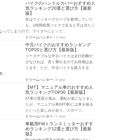
バイクのハンドルカバーおすすめ人
気ランキング20選と選び方【最新
版】
冬はウインターグローブを着用していて
も、1時間程度バイクで走ると手は冷たく
なってしまうので、ライダーにとって…
ドリームハンター
/ 3 view
中古バイクのおすすめランキング
TOP20と選び方【最新版】
リーズナブルな中古バイクは走行距離が
少なければ、長く乗れるのでお得感はあ
ります。ただ、中古バイクを購入する
際…
ドリームハンター
/ 5 view
【MT】マニュアル車のおすすめ人
気ランキングTOP30【最新版】
AT車の普及が進み、運転が楽になりまし
たが、マニュアル車(MT車)には車を操る
といった楽しみがあり、スポーツ…
ドリームハンター
/ 7 view
車載用FMトランスミッターおすす
めランキング12選と選び方【最新
版】