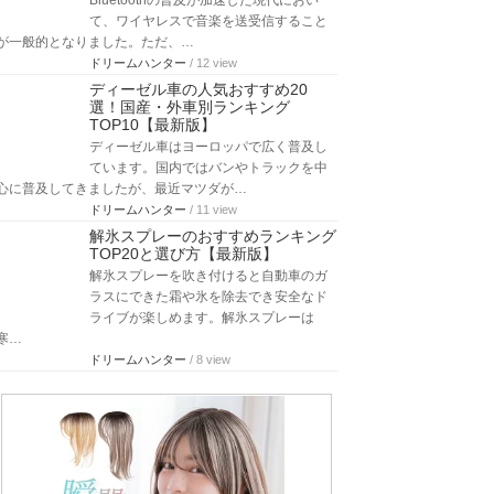
Bluetoothの普及が加速した現代におい
て、ワイヤレスで音楽を送受信すること
が一般的となりました。ただ、…
ドリームハンター
/ 12 view
ディーゼル車の人気おすすめ20
選！国産・外車別ランキング
TOP10【最新版】
ディーゼル車はヨーロッパで広く普及し
ています。国内ではバンやトラックを中
心に普及してきましたが、最近マツダが…
ドリームハンター
/ 11 view
解氷スプレーのおすすめランキング
TOP20と選び方【最新版】
解氷スプレーを吹き付けると自動車のガ
ラスにできた霜や氷を除去でき安全なド
ライブが楽しめます。解氷スプレーは
寒…
ドリームハンター
/ 8 view