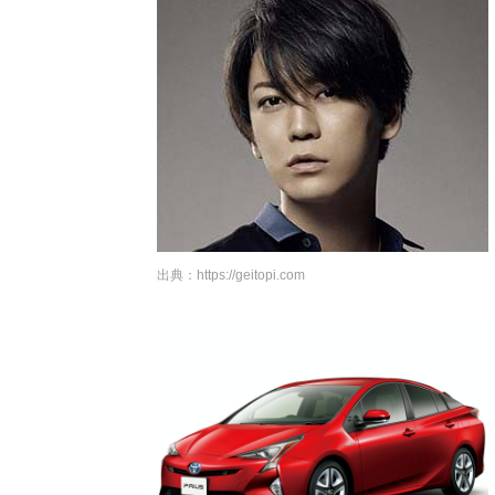
出典：
https://geitopi.com