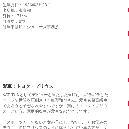
生年月日：1986年2月23日
出身地：東京都
身長：171cm
血液型：B型
所属事務所：ジャニーズ事務所
愛車：トヨタ・プリウス
KAT-TUNとしてデビューを果たした当時は、ギラギラした
オーラで世間を圧倒させた亀梨和也さん。愛車も超高級車
であろうと予想されやすいですが、実は「トヨタ・プリウ
ス」という、家庭的な車が愛車なのだそうです。
「スポーツカーでないと女の子にモテない…」とお悩みの
男性も、逆にプリウスのように購入しやすい車の方が、女