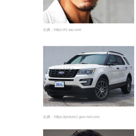
出典：
https://i1.wp.com
出典：
https://picture1.goo-net.com