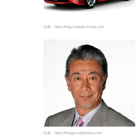
出典：
https://img1.kakaku.k-img.com
出典：
https://image.walkerplus.com