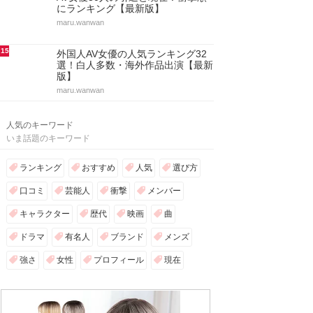
にランキング【最新版】
maru.wanwan
15
外国人AV女優の人気ランキング32
選！白人多数・海外作品出演【最新
版】
maru.wanwan
人気のキーワード
いま話題のキーワード
ランキング
おすすめ
人気
選び方
口コミ
芸能人
衝撃
メンバー
キャラクター
歴代
映画
曲
ドラマ
有名人
ブランド
メンズ
強さ
女性
プロフィール
現在